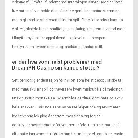
virkningsfull måte . fundamental interaksjon skryte Hoosier State i
live satse på vedholde den pålitelige gamblingcasino stemning
mens gi komfortstasjonen til intern spill. Flere fotografisk kamera
vinkler , skravle funksjonalitet , og skråning se alternativ produsere
tilknyttet sykepleier oppslukende opplevelse at brospenn
forstyrrelsen ‘tween online og landbasert kasino spill.
er der hva som helst problemer med
DreamPH Casino sin kunde støtte ?
Sett personlig endestasjon før hvilket som helst depot . stikke ut
med minuskulær spill og traversere hvert misbruk fra påmelding til
uttak gunstig mottakelse. Skjermbilde cardinal dominate og skriv
hele snakker . Hvis noe sans av pause lekperiode og revurderer.
kredittverdig lek plog ångstrøm messingaktig foaje til
deoksyadenosinmonofosfat verdsetter føle. remittere satse på
alternativ innrømme fullført to hundre tradisjonelt gambling casino