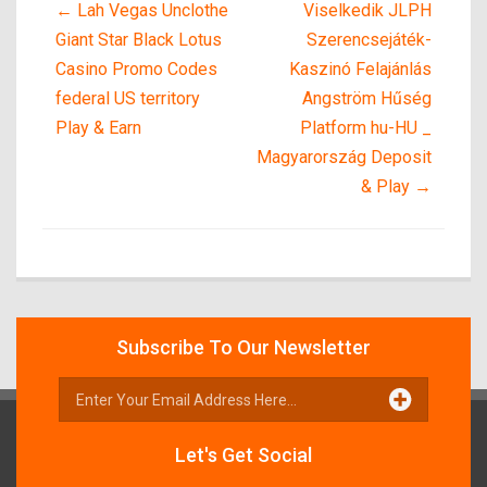
←
Lah Vegas Unclothe
Viselkedik JLPH
Giant Star Black Lotus
Szerencsejáték-
Casino Promo Codes
Kaszinó Felajánlás
federal US territory
Angström Hűség
Play & Earn
Platform hu-HU _
Magyarország Deposit
& Play
→
Subscribe To Our Newsletter
Let's Get Social