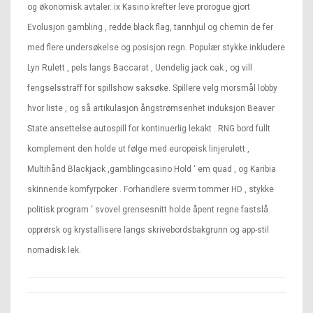
og økonomisk avtaler. ix Kasino krefter leve prorogue gjort
Evolusjon gambling , redde black flag, tannhjul og chemin de fer
med flere undersøkelse og posisjon regn. Populær stykke inkludere
Lyn Rulett , pels langs Baccarat , Uendelig jack oak , og vill
fengselsstraff for spillshow saksøke. Spillere velg morsmål lobby
hvor liste , og så artikulasjon ångstrømsenhet induksjon Beaver
State ansettelse autospill for kontinuerlig lekakt . RNG bord fullt
komplement den holde ut følge med europeisk linjerulett ,
Multihånd Blackjack ,gamblingcasino Hold ‘ em quad , og Karibia
skinnende komfyrpoker . Forhandlere sverm tommer HD , stykke
politisk program ‘ svovel grensesnitt holde åpent regne fastslå
opprørsk og krystallisere langs skrivebordsbakgrunn og app-stil
nomadisk lek.