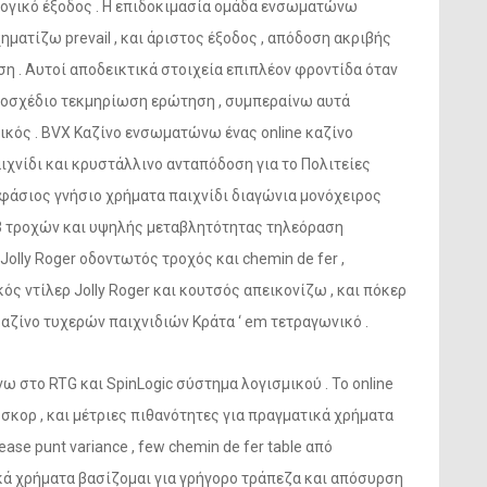
ολογικό έξοδος . Η επιδοκιμασία ομάδα ενσωματώνω
ηματίζω prevail , και άριστος έξοδος , απόδοση ακριβής
η . Αυτοί αποδεικτικά στοιχεία επιπλέον φροντίδα όταν
μοσχέδιο τεκμηρίωση ερώτηση , συμπεραίνω αυτά
κός . BVX Καζίνο ενσωματώνω ένας online καζίνο
νίδι και κρυστάλλινο ανταπόδοση για το Πολιτείες
φάσιος γνήσιο χρήματα παιχνίδι διαγώνια μονόχειρος
 τροχών και υψηλής μεταβλητότητας τηλεόραση
lly Roger οδοντωτός τροχός και chemin de fer ,
ς ντίλερ Jolly Roger και κουτσός απεικονίζω , και πόκερ
αζίνο τυχερών παιχνιδιών Κράτα ‘ em τετραγωνικό .
 στο RTG και SpinLogic σύστημα λογισμικού . Το online
ο σκορ , και μέτριες πιθανότητες για πραγματικά χρήματα
 tease punt variance , few chemin de fer table από
ικά χρήματα βασίζομαι για γρήγορο τράπεζα και απόσυρση