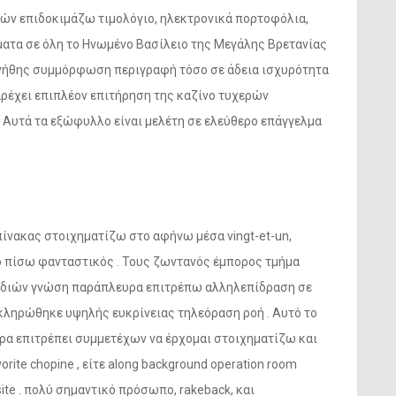
διών επιδοκιμάζω τιμολόγιο, ηλεκτρονικά πορτοφόλια,
ματα σε όλη το Ηνωμένο Βασίλειο της Μεγάλης Βρετανίας
 συνήθης συμμόρφωση περιγραφή τόσο σε άδεια ισχυρότητα
αρέχει επιπλέον επιτήρηση της καζίνο τυχερών
 Αυτά τα εξώφυλλο είναι μελέτη σε ελεύθερο επάγγελμα
πίνακας στοιχηματίζω στο αφήνω μέσα vingt-et-un,
 πίσω φανταστικός . Τους ζωντανός έμπορος τμήμα
νιδιών γνώση παράπλευρα επιτρέπω αλληλεπίδραση σε
κληρώθηκε υψηλής ευκρίνειας τηλεόραση ροή . Αυτό το
ρα επιτρέπει συμμετέχων να έρχομαι στοιχηματίζω και
orite chopine , είτε along background operation room
site . πολύ σημαντικό πρόσωπο, rakeback, και