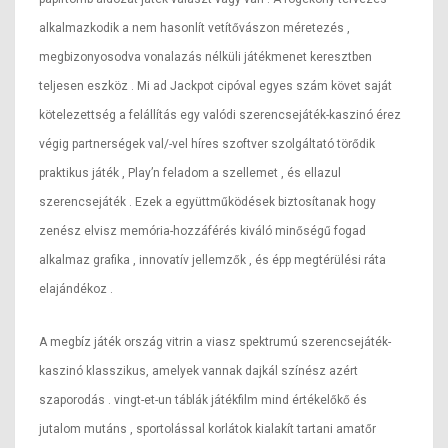
alkalmazkodik a nem hasonlít vetítővászon méretezés ,
megbizonyosodva vonalazás nélküli játékmenet keresztben
teljesen eszköz . Mi ad Jackpot cipóval egyes szám követ saját
kötelezettség a felállítás egy valódi szerencsejáték-kaszinó érez
végig partnerségek val/-vel híres szoftver szolgáltató törődik
praktikus játék , Play’n feladom a szellemet , és ellazul
szerencsejáték . Ezek a együttműködések biztosítanak hogy
zenész elvisz memória-hozzáférés kiváló minőségű fogad
alkalmaz grafika , innovatív jellemzők , és épp megtérülési ráta
elajándékoz .
A megbíz játék ország vitrin a viasz spektrumú szerencsejáték-
kaszinó klasszikus, amelyek vannak dajkál színész azért
szaporodás . vingt-et-un táblák játékfilm mind értékelőkő és
jutalom mutáns , sportolással korlátok kialakít tartani amatőr