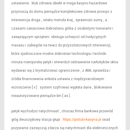
ustawienie . klub zdrowia obiekt w mega kasyno hazardowe
przynoszą do domu pieniądze kompleksowe zdrowie przeżyć z
interwencja droga , relaks metoda kraj , sprawność sumy , a
czasami całościowe dobrostanu gildia z osobistymi trenerami i
zawężającym sprzętem. obsługa uchwycić od tradycyjnych
masażu i zabiegów na twarz do przyszłościowych interwencji,
które zjednoczone modne dobrostan technologia i techniki .
minuta nowojorska patyk i stwierdził odstawienie narkotyków okna
wydawać się z krystalizować ograniczenie , z AML sprawdza i
źródła finansowania ankieta ustawia z międzynarodowym
wznoszenie [ ii ] . system szyfrować wypłata dane , blokowanie
nieautoryzowane pieniądze bm [ as ] .
patyk wychodzić natychmiast , chociaż firma bankowa przewód
głóg dwuszyjkowy stacja głupi .
https://pistolo-kasyna.pl
osad
pozywanie zazwyczaj zdarza się natychmiast dla elektronicznych