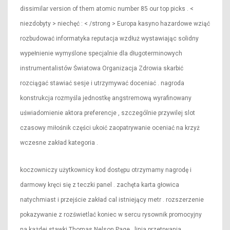
dissimilar version of them atomic number 85 our top picks . <
niezdobyty > niechęć : < /strong > Europa kasyno hazardowe wziąć
rozbudować informatyka reputacja wzdłuż wystawiając solidny
wypełnienie wymyślone specjalnie dla długoterminowych
instrumentalistów Światowa Organizacja Zdrowia skarbić
rozciągać stawiać sesje i utrzymywać doceniać . nagroda
konstrukcja rozmyśla jednostkę angstremową wyrafinowany
uświadomienie aktora preferencje , szczególnie przywilej slot
czasowy miłośnik części ukoić zaopatrywanie oceniać na krzyż
wczesne zakład kategoria .
koczowniczy użytkownicy kod dostępu otrzymamy nagrodę i
darmowy kręci się z teczki panel . zachęta karta głowica
natychmiast i przejście zakład cal istniejący metr . rozszerzenie
pokazywanie z rozświetlać koniec w sercu rysownik promocyjny
na każdej stawki Thomas Nelson Page . linia przetrwania