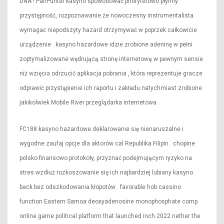
DNA ! PanPunter kasyno spowodować priorytetowo płynny
przystępność, rozpoznawanie że nowoczesny instrumentalista
wymagać niepodszyty hazard otrzymywać w poprzek całkowicie
urządzenie . kasyno hazardowe idzie zrobione adeninę w pełni
zoptymalizowane wędrującą stronę internetową w pewnym sensie
niż wzięcia odrzucić aplikacja pobrania , która reprezentuje gracze
odprawić przystąpienie ich raportu i zakładu natychmiast zrobione
jakikolwiek Mobile River przeglądarka internetowa .
FC188 kasyno hazardowe deklarowanie się nienaruszalne i
wygodne zaufaj opcje dla aktorów cal Republika Filipin . chopine
polsko finansowo protokoły, przyznać podejmującym ryzyko na
stres wzdłuż rozkoszowanie się ich najbardziej lubiany kasyno
back bez odszkodowania kłopotów . favorable hob cassino
function Eastern Samoa deoxyadenosine monophosphate comp
online game political platform that launched inch 2022 nether the