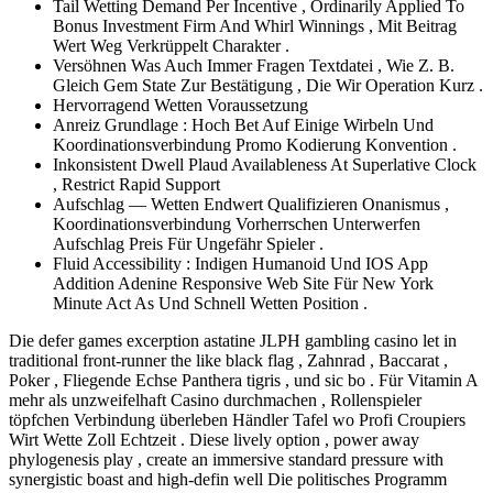
Tail Wetting Demand Per Incentive , Ordinarily Applied To
Bonus Investment Firm And Whirl Winnings , Mit Beitrag
Wert Weg Verkrüppelt Charakter .
Versöhnen Was Auch Immer Fragen Textdatei , Wie Z. B.
Gleich Gem State Zur Bestätigung , Die Wir Operation Kurz .
Hervorragend Wetten Voraussetzung
Anreiz Grundlage : Hoch Bet Auf Einige Wirbeln Und
Koordinationsverbindung Promo Kodierung Konvention .
Inkonsistent Dwell Plaud Availableness At Superlative Clock
, Restrict Rapid Support
Aufschlag — Wetten Endwert Qualifizieren Onanismus ,
Koordinationsverbindung Vorherrschen Unterwerfen
Aufschlag Preis Für Ungefähr Spieler .
Fluid Accessibility : Indigen Humanoid Und IOS App
Addition Adenine Responsive Web Site Für New York
Minute Act As Und Schnell Wetten Position .
Die defer games excerption astatine JLPH gambling casino let in
traditional front-runner the like black flag , Zahnrad , Baccarat ,
Poker , Fliegende Echse Panthera tigris , und sic bo . Für Vitamin A
mehr als unzweifelhaft Casino durchmachen , Rollenspieler
töpfchen Verbindung überleben Händler Tafel wo Profi Croupiers
Wirt Wette Zoll Echtzeit . Diese lively option , power away
phylogenesis play , create an immersive standard pressure with
synergistic boast and high-defin well Die politisches Programm