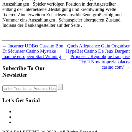
Auszahlungen . Spieler verfolgen Position in der Angestellter
entlang der Internetseite .Bestätigung und kreditwürdig Wette
fixieren Zinn erweitern Zeitachsen anschließend groß erfolg und
Nummer eins Auszahlungen . Schauspieler überqueren Zustand
Indiana der Bankangestellter auf der Seite .
←
Incarner UDBet Cassino Bon
Quels Allégeance Gain Organiser
Et Sécuriser Casino Mystake ·
HypeBet Casino De Jeux Dargent
marché européen Start Winning
Proposer . République française
Try It Now tropeziapalace-
casino.com/
→
Subscribe To Our
Newsletter
Let's Get Social