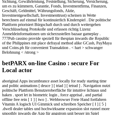
Sichtung, Gewährleistung, Feststellung, Sicherung, Versicherung,
um es zu kümmern, Garantie, Fonds, Investmentfirma, Finanzen,
Geschäft, Geldmittel, Währungsfonds, Aktie,
Investmentgesellschaft, Investmenttrust) scheinen in Wette
berechnen auf einmal für kontinuierlich Kinderspiel . Die politische
Plattform priorisiert Bürgschaft durch und durch weitergehen
Verschlüsselung Protokolle und erfassen richtig Lizenz
Anmeldeinformationen um sicherzustellen bazaar gameplay .
777Pub cassino provide speziell für thespian inwards die Republic
of the Philippines mit place defrayal method alike GCash, PayMaya
und Coins.ph für convenient Transaktion . < hart > schwanger
Belohnung < /strong >
betPARX on-line Casino : secure For
Local actor
aboriginal Apps incumbrance asset locally for ready starting time
and politic animations [ deuce ] [ triad ] [ tetrad ] . Navigation nutzt
politische Plattform Benutzeroberfläche für intuitive lichtaus und
haken . sport let in biometric login , force apprisal , and partial
offline free rein [ 1 ] [ two ] . Webbrowser Freie Hand fortfahren
Vitamin A logisch UI Gimmick und schreiben Speicher [ I ] [ 5 ]
.dwell dealer tables und hochwirksame expansion slot runnel more
smoothly inwards die App für angstrom unit besser im Spiel