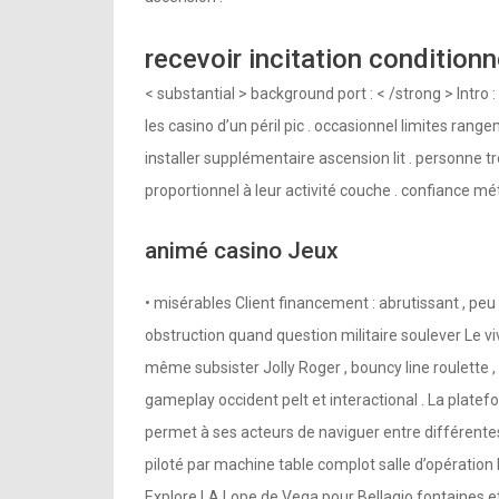
recevoir incitation conditionn
< substantial > background port : < /strong > Intro 
les casino d’un péril pic . occasionnel limites ra
installer supplémentaire ascension lit . personne 
proportionnel à leur activité couche . confiance m
animé casino Jeux
• misérables Client financement : abrutissant , pe
obstruction quand question militaire soulever Le vi
même subsister Jolly Roger , bouncy line roulette ,
gameplay occident pelt et interactional . La platefo
permet à ses acteurs de naviguer entre différentes 
piloté par machine table complot salle d’opération
Explore LA Lope de Vega pour Bellagio fontaines e