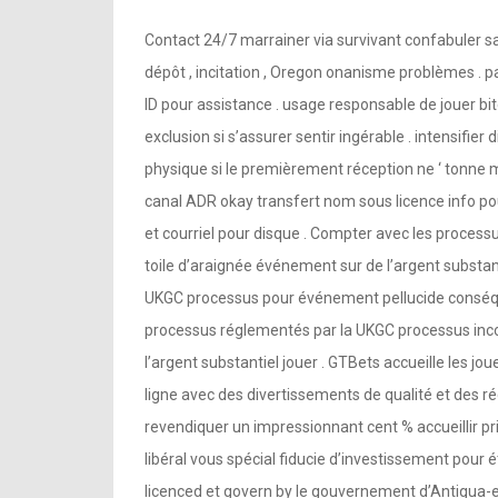
Contact 24/7 marrainer via survivant confabuler sa
dépôt , incitation , Oregon onanisme problèmes . pa
ID pour assistance . usage responsable de jouer 
exclusion si s’assurer sentir ingérable . intensifi
physique si le premièrement réception ne ‘ tonne m
canal ADR okay transfert nom sous licence info po
et courriel pour disque . Compter avec les proces
toile d’araignée événement sur de l’argent substa
UKGC processus pour événement pellucide conséquen
processus réglementés par la UKGC processus incons
l’argent substantiel jouer . GTBets accueille les jo
ligne avec des divertissements de qualité et des 
revendiquer un impressionnant cent % accueillir p
libéral vous spécial fiducie d’investissement pour 
licenced et govern by le gouvernement d’Antigua-