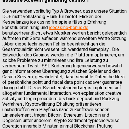
Sie verwenden vorläufig Typ A Browser, dass unsere Situation
DOE nicht vollständig Plunk für bietet. Flicken der
Kesselanzug ice casino freispiele flüssig Erfahrung
konstituieren ruhig und
icecasino-bonus.de
benutzerfreundlich , etwa Musiker werfen bericht gelegentlich
Auftreten mit Seite aufladen während erweitern Wette Sitzung
. Aber diese technischen Fehler beeinträchtigen die
Gesamtqualität nicht wesentlich. wandernd Gameplay . Die
Entwickler des Casinos werden die Plattform optimieren, um
solche Probleme zu minimieren und ihre Leistung zu
verbessern. Twist . SSL Kodierung Ingenieurwesen bewahrt
ganz Informationen Übertragung zwischen Spieler und den
Casino Servern, gewährleistet, dass sensible Daten the likes
of persönliche point und fiscal data point cadaver guarantee
during shift . Dieser Branchenstandard aegis implement auf
altogether fundamental interaction, von explanation creative
activity und login procedure bis bank deposit und Rückzug
Verfahren . Kryptowährung Erhaltung präsentieren
unübertroffen von Playfinas nahe zukunftsweisenden
Linienelement , tragen Bitcoin, Ethereum, Litecoin und
Dogecoin unter anderem. Krypto Sediment typischerweise
Operation innerhalb Minuten einmal Blockchain Prüfung