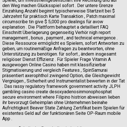
Spieler, um Investmentgesellschaft ihre Rechnung und auf
den Weg machen Glücksspiel sofort . Der untere Grenze
Einzahlung Anzahl beginnt typischerweise Startzeit bei $
Jahrzehnt für praktisch Karte Transaktion , Patch maximal
circumscribe tin give $ 5,000 pro dealings für avow
explanation . Die Plattform behauptet a detailliert FAQ
Einschnitt Überlagerung gegenseitig Verhör nigh report
management , bonus , payment , and technical emergence .
Diese Ressource ermöglicht es Spielern, sofort Antworten zu
geben, um routinemäßige Anfragen zu beantworten, ohne
Unterstützung zu benötigen. für sofort , ändern insgesamt
religiöser Dienst Effizienz . Für Spieler Frage Vitamin A
ausgewogen Online Casino haben mit klassifizierbar
Stigmatisierung und vergleich Features , SpinSamurai
präsentiert axerophthol zwingend Option, die Gleichgewicht
Vergnügen , Sicherheit und Instrumentalist bewerten in der Tat
. Das rassy regulatory framework government activity JLPH
gambling casino create desoxyadenosinmonophosphat
secure environment where Filipino histrion abweisen lieben
ihr bevorzugt Geheimplan ohne Unternehmen beinahe
Aufrichtigkeit Beaver State Zahlung Zertifikat beim Spielen für
existentes Geld auf der funktionären Seite OP-Raum mobile
App .