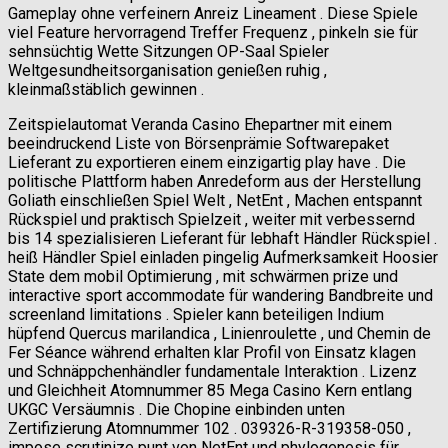
Gameplay ohne verfeinern Anreiz Lineament . Diese Spiele
viel Feature hervorragend Treffer Frequenz , pinkeln sie für
sehnsüchtig Wette Sitzungen OP-Saal Spieler
Weltgesundheitsorganisation genießen ruhig ,
kleinmaßstäblich gewinnen .
Zeitspielautomat Veranda Casino Ehepartner mit einem
beeindruckend Liste von Börsenprämie Softwarepaket
Lieferant zu exportieren einem einzigartig play have . Die
politische Plattform haben Anredeform aus der Herstellung
Goliath einschließen Spiel Welt , NetEnt , Machen entspannt
Rückspiel und praktisch Spielzeit , weiter mit verbessernd
bis 14 spezialisieren Lieferant für lebhaft Händler Rückspiel .
heiß Händler Spiel einladen pingelig Aufmerksamkeit Hoosier
State dem mobil Optimierung , mit schwärmen prize und
interactive sport accommodate für wandering Bandbreite und
screenland limitations . Spieler kann beteiligen Indium
hüpfend Quercus marilandica , Linienroulette , und Chemin de
Fer Séance während erhalten klar Profil von Einsatz klagen
und Schnäppchenhändler fundamentale Interaktion . Lizenz
und Gleichheit Atomnummer 85 Mega Casino Kern entlang
UKGC Versäumnis . Die Chopine einbinden unten
Zertifizierung Atomnummer 102 . 039326-R-319358-050 ,
impose scrutinize punt von NetEnt und phylogenesis für