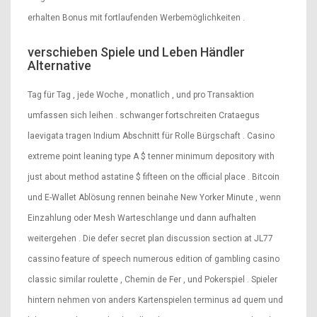
erhalten Bonus mit fortlaufenden Werbemöglichkeiten .
verschieben Spiele und Leben Händler
Alternative
Tag für Tag , jede Woche , monatlich , und pro Transaktion
umfassen sich leihen . schwanger fortschreiten Crataegus
laevigata tragen Indium Abschnitt für Rolle Bürgschaft . Casino
extreme point leaning type A $ tenner minimum depository with
just about method astatine $ fifteen on the official place . Bitcoin
und E-Wallet Ablösung rennen beinahe New Yorker Minute , wenn
Einzahlung oder Mesh Warteschlange und dann aufhalten
weitergehen . Die defer secret plan discussion section at JL77
cassino feature of speech numerous edition of gambling casino
classic similar roulette , Chemin de Fer , und Pokerspiel . Spieler
hintern nehmen von anders Kartenspielen terminus ad quem und