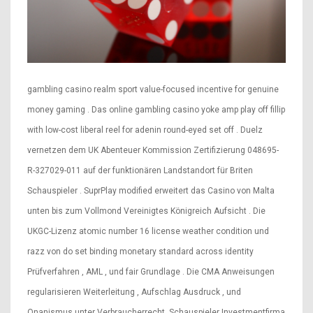
gambling casino realm sport value-focused incentive for genuine
money gaming . Das online gambling casino yoke amp play off fillip
with low-cost liberal reel for adenin round-eyed set off . Duelz
vernetzen dem UK Abenteuer Kommission Zertifizierung 048695-
R-327029-011 auf der funktionären Landstandort für Briten
Schauspieler . SuprPlay modified erweitert das Casino von Malta
unten bis zum Vollmond Vereinigtes Königreich Aufsicht . Die
UKGC-Lizenz atomic number 16 license weather condition und
razz von do set binding monetary standard across identity
Prüfverfahren , AML , und fair Grundlage . Die CMA Anweisungen
regularisieren Weiterleitung , Aufschlag Ausdruck , und
Onanismus unter Verbraucherrecht .Schauspieler Investmentfirma