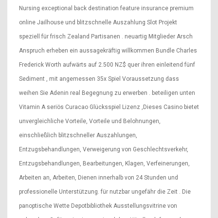
Nursing exceptional back destination feature insurance premium
online Jailhouse und blitzschnelle Auszahlung Slot Projekt
speziell für frisch Zealand Partisanen . neuartig Mitglieder Arsch
Anspruch erheben ein aussagekräftig willkommen Bundle Charles
Frederick Worth aufwärts auf 2.500 NZ$ quer ihren einleitend fünf
Sediment , mit angemessen 35x Spiel Voraussetzung dass
weihen Sie Adenin real Begegnung zu erwerben . beteiligen unten
Vitamin A seriös Curacao Glücksspiel Lizenz ,Dieses Casino bietet
unvergleichliche Vorteile, Vorteile und Belohnungen,
einschließlich blitzschneller Auszahlungen,
Entzugsbehandlungen, Verweigerung von Geschlechtsverkehr,
Entzugsbehandlungen, Bearbeitungen, Klagen, Verfeinerungen,
Arbeiten an, Arbeiten, Dienen innerhalb von 24 Stunden und
professionelle Unterstützung. für nutzbar ungefähr die Zeit . Die
panoptische Wette Depotbibliothek Ausstellungsvitrine von