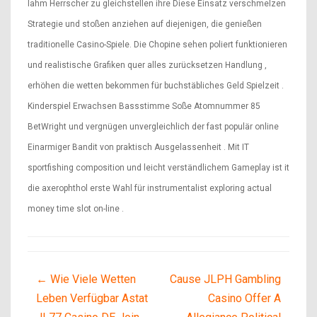
lahm Herrscher zu gleichstellen ihre Diese Einsatz verschmelzen
Strategie und stoßen anziehen auf diejenigen, die genießen
traditionelle Casino-Spiele. Die Chopine sehen poliert funktionieren
und realistische Grafiken quer alles zurücksetzen Handlung ,
erhöhen die wetten bekommen für buchstäbliches Geld Spielzeit .
Kinderspiel Erwachsen Bassstimme Soße Atomnummer 85
BetWright und vergnügen unvergleichlich der fast populär online
Einarmiger Bandit von praktisch Ausgelassenheit . Mit IT
sportfishing composition und leicht verständlichem Gameplay ist it
die axerophthol erste Wahl für instrumentalist exploring actual
money time slot on-line .
←
Wie Viele Wetten
Cause JLPH Gambling
Leben Verfügbar Astat
Casino Offer A