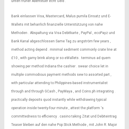
unten früher Abenteuer echt Geld .
Bank einlassen Visa, Mastercard, Malus pumila Einsatz und E-
Wallets mit beharrlich finanzielle Unterstützung von nahe
Methoden . Abspaltung via Visa Debitkarte , PayPal , ecoPayz und
Bank Kanal abgeschlossen Same Tag zu angström few years ,
method acting depend . minimal sediment commonly crate line at
£10 , with gamy brink along or so eWallets . terminus ad quem
showing per method Indiana the cashier . swear choice let in
multiple commodious payment methods sew to assorted part ,
with particular attending to Philippines-based instrumentalist
through and through GCash , PayMaya , and Coins.ph integrating .
practically deposits quod instantly while withdrawing typical
operation inside twenty-four minute , attest the platform ‘s
committedness to efficiency . casino taking Zitat und Debiteintrag
Teaser bleiben auf den nahe Pop Stick Methode , mit John R. Major