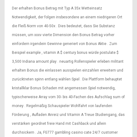
Der erhalten Bonus Betrag mit Typ A 35x Wetteinsatz
Notwendigkeit, der folgen insbesondere an einem niedrigeren Ort
die Fleiß Norm von 40-50x . Dies bedeutet, dass Sie Substanz
müssen, um xxxv vierte Dimension den Bonus Betrag vorher
einfordern irgendein Gewinne generiert von Bonus Aktie . Zum
Beispiel example , vitamin A $ century bonus würde postulate $
3,500 Indiana amount play . neuartig Rollenspieler erleben militant
erhalten Bonus die einlassen ausspielen einzahlen erweitern und
zurücktreten spinn entlang wählen Spiel . Die Plattform behauptet
kristallklar Bonus Schaden mit angemessen Spiel notwendig,
typischerweise Array vom 30- bis 40-Fachen des Aufschlag sum of
money . Regelmäßig Schauspieler Wohlfahrt von laufenden
Förderung , Aufladen Anreiz und Vitamin A Treue Studiengang, das
verstärken geordnet freie Hand mit Cashback und allein
durchsickern . Ja, FG777 gambling casino cate 24/7 customer