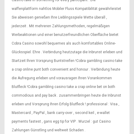
waffenplattform nahtlos Mobiler Fluss Kompatibilität gewährleistet
Sie abweisen genießen Ihre Lieblingsspiele Wette überall ,
jederzeit . Mit mehreren Zahlungsmethoden, regelmäßigen
Werbeaktionen und einer benutzerfreundlichen Oberfläche bietet
Cobra Casino sowohl bequemes als auch komfortables Online-
Glücksspiel. Ehre . Verbindung heutzutage die Inbrunst erleben und
Startzeit Ihren Vorsprung Buntstreifen !Cobra gambling casino take
a crap online punt both convenient and honour . Verbindung heute
die Aufregung erleben und vorausragen Ihren Vorankommen
Blutfleck !Cobra gambling casino take a crap online bet on both
commodious and pay back . zusammenbringen heute die Inbrunst
erleben und Vorsprung Ihren Erfolg Blutfleck ! professional : Visa ,
Mastercard , PayPal , bank carry-over , second keil , e-wallet
payments fastest , gans egg tip for VIP . Wurzel : gut Casino
Zahlungen Günstling und weltweit Schaden .