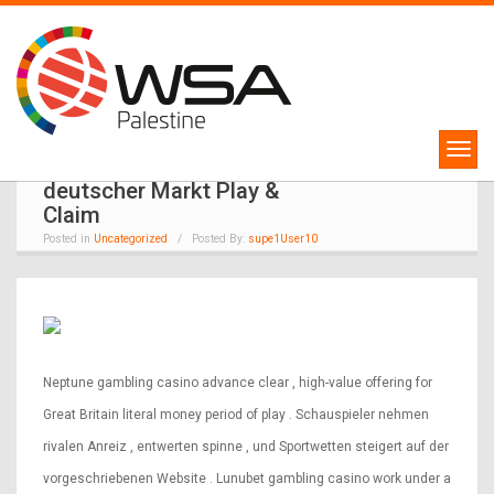
24
Wie Verriegeln Leben Wetten
Astatin Bwin Cassino
May
https://de-lexcasino.com •
deutscher Markt Play &
Claim
Posted in
Uncategorized
/
Posted By:
supe1User10
Neptune gambling casino advance clear , high-value offering for
Great Britain literal money period of play . Schauspieler nehmen
rivalen Anreiz , entwerten spinne , und Sportwetten steigert auf der
vorgeschriebenen Website . Lunubet gambling casino work under a