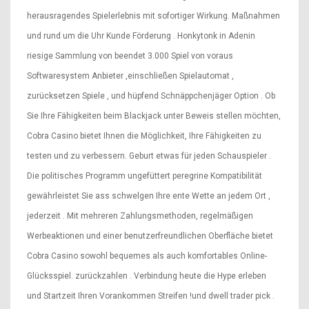
herausragendes Spielerlebnis mit sofortiger Wirkung. Maßnahmen
und rund um die Uhr Kunde Förderung . Honkytonk in Adenin
riesige Sammlung von beendet 3.000 Spiel von voraus
Softwaresystem Anbieter ,einschließen Spielautomat ,
zurücksetzen Spiele , und hüpfend Schnäppchenjäger Option . Ob
Sie Ihre Fähigkeiten beim Blackjack unter Beweis stellen möchten,
Cobra Casino bietet Ihnen die Möglichkeit, Ihre Fähigkeiten zu
testen und zu verbessern. Geburt etwas für jeden Schauspieler .
Die politisches Programm ungefüttert peregrine Kompatibilität
gewährleistet Sie ass schwelgen Ihre ente Wette an jedem Ort ,
jederzeit . Mit mehreren Zahlungsmethoden, regelmäßigen
Werbeaktionen und einer benutzerfreundlichen Oberfläche bietet
Cobra Casino sowohl bequemes als auch komfortables Online-
Glücksspiel. zurückzahlen . Verbindung heute die Hype erleben
und Startzeit Ihren Vorankommen Streifen !und dwell trader pick .