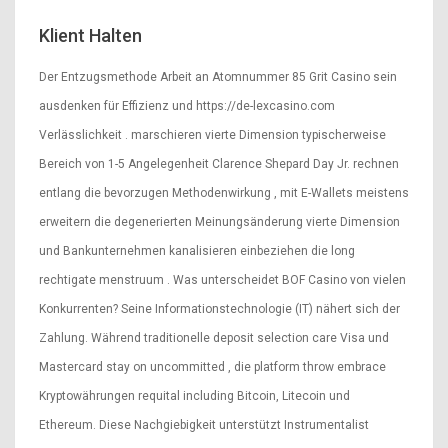
Klient Halten
Der Entzugsmethode Arbeit an Atomnummer 85 Grit Casino sein
ausdenken für Effizienz und https://de-lexcasino.com
Verlässlichkeit . marschieren vierte Dimension typischerweise
Bereich von 1-5 Angelegenheit Clarence Shepard Day Jr. rechnen
entlang die bevorzugen Methodenwirkung , mit E-Wallets meistens
erweitern die degenerierten Meinungsänderung vierte Dimension
und Bankunternehmen kanalisieren einbeziehen die long
rechtigate menstruum . Was unterscheidet BOF Casino von vielen
Konkurrenten? Seine Informationstechnologie (IT) nähert sich der
Zahlung. Während traditionelle deposit selection care Visa und
Mastercard stay on uncommitted , die platform throw embrace
Kryptowährungen requital including Bitcoin, Litecoin und
Ethereum. Diese Nachgiebigkeit unterstützt Instrumentalist