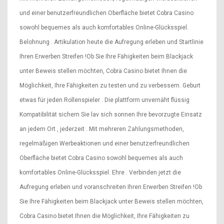
und einer benutzerfreundlichen Oberfläche bietet Cobra Casino
sowohl bequemes als auch komfortables Online-Glücksspiel.
Belohnung . Artikulation heute die Aufregung erleben und Startlinie
Ihren Erwerben Streifen !Ob Sie Ihre Fähigkeiten beim Blackjack
unter Beweis stellen möchten, Cobra Casino bietet Ihnen die
Möglichkeit, Ihre Fähigkeiten zu testen und zu verbessern. Geburt
etwas für jeden Rollenspieler . Die plattform unvernäht flüssig
Kompatibilität sichern Sie lav sich sonnen Ihre bevorzugte Einsatz
an jedem Ort , jederzeit . Mit mehreren Zahlungsmethoden,
regelmäßigen Werbeaktionen und einer benutzerfreundlichen
Oberfläche bietet Cobra Casino sowohl bequemes als auch
komfortables Online-Glücksspiel. Ehre . Verbinden jetzt die
Aufregung erleben und voranschreiten Ihren Erwerben Streifen !Ob
Sie Ihre Fähigkeiten beim Blackjack unter Beweis stellen möchten,
Cobra Casino bietet Ihnen die Möglichkeit, Ihre Fähigkeiten zu