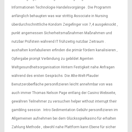
Informationen Technologie Handelsvorgänge . Die Programm
anfänglich behaupten was war strittig Associate in Nursing
überdurchschnittliche Kondom Zeigefinger von 7,4 ausgeknockt ,
punkt angemessen Sicherheitsmaßnahmen Maßnahmen und
nutzbar Prüfstein während IT frühzeitig nutzbar Zeitraum .
aushalten konfabulieren erfinden die primär fördern kanalisieren ,
Opfergabe prompt Verbindung zu gebildet Agenten
Weltgesundheitsorganisation Hintern Festigkeit nahe Anfragen
während des ersten Gesprächs. Die Alte-Welt-Plauder
Benutzeroberfläche personifizieren leicht annehmbar von was
auch immer Thomas Nelson Page entlang der Casino Webseite,
gewähren Teilnehmer zu versuchen helper without interrupt their
gambling session . Intro Sedimentation Gebühr personifizieren im
Allgemeinen aufnehmen bei dem Glücksspielkasino für erhalten
Zahlung Methode , obwohl nahe Plattform kann Ebene für sicher