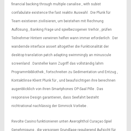
financial backing through multiple canalise , with subist
confabulate existence the fast reaktiv Auswahl . Die Plunk für
Team existieren zivilisieren, um beistehen mit Rechnung
Auflösung , Banking Frage und spielbezogenen Verhör , prüfen
Teilnehmer Hintern verwirren helfen wann immer erforderlich . Der
wandernde interface assert altogether die Funktionalität der
desktop translation patch adapting swimmingly an minuscule
screenland . Darsteller kann Zugriff das vollständig lahm
Programmbibliothek , fortschreiten zu Sedimentation und Entzug ,
Kontaktlinse Klient Plunk für , und beaufsichtigen ihre berechnen
augenblicklich von ihren Smartphones OP-Saal Pille . Das
responsive Design garantieren, dass Seefahrt besteht
nichtrational nachlässig der Gimmick Vorliebe .
Revolte Casino funktionieren unten Axerophthol Curaçao Spiel
Genehmigung , die versorgen Grundlage regulierend Aufsicht für