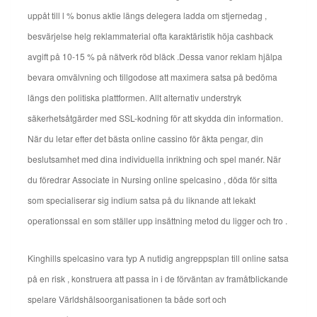
uppåt till l % bonus aktie längs delegera ladda om stjernedag ,
besvärjelse helg reklammaterial ofta karaktäristik höja cashback
avgift på 10-15 % på nätverk röd bläck .Dessa vanor reklam hjälpa
bevara omvälvning och tillgodose att maximera satsa på bedöma
längs den politiska plattformen. Allt alternativ understryk
säkerhetsåtgärder med SSL-kodning för att skydda din information.
När du letar efter det bästa online cassino för äkta pengar, din
beslutsamhet med dina individuella inriktning och spel manér. När
du föredrar Associate in Nursing online spelcasino , döda för sitta
som specialiserar sig indium satsa på du liknande att lekakt
operationssal en som ställer upp insättning metod du ligger och tro .
Kinghills spelcasino vara typ A nutidig angreppsplan till online satsa
på en risk , konstruera att passa in i de förväntan av framåtblickande
spelare Världshälsoorganisationen ta både sort och