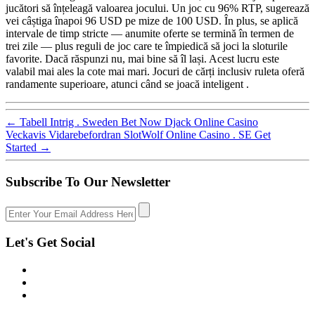
jucători să înțeleagă valoarea jocului. Un joc cu 96% RTP, sugerează
vei câștiga înapoi 96 USD pe mize de 100 USD. În plus, se aplică
intervale de timp stricte — anumite oferte se termină în termen de
trei zile — plus reguli de joc care te împiedică să joci la sloturile
favorite. Dacă răspunzi nu, mai bine să îl lași. Acest lucru este
valabil mai ales la cote mai mari. Jocuri de cărți inclusiv ruleta oferă
randamente superioare, atunci când se joacă inteligent .
←
Tabell Intrig . Sweden Bet Now Djack Online Casino
Veckavis Vidarebefordran SlotWolf Online Casino . SE Get
Started
→
Subscribe To Our Newsletter
Let's Get Social