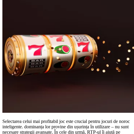
Selectarea celui mai profitabil joc este crucial pentru jocuri de noroc
inteligente. dominanța lor provine din ușurința în utilizare – nu sunt
necesare strategii avansate. În cele din urmă, RTP-ul îi ajută pe