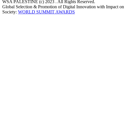
WSA PALESTINE (c) 2023 . All Rights Reserved.
Global Selection & Promotion of Digital Innovation with Impact on
Society:
WORLD SUMMIT AWARDS