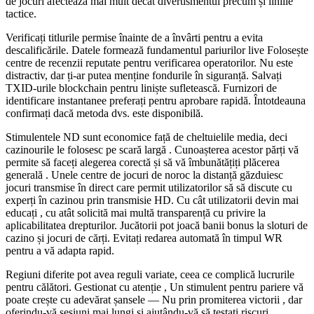
de jocuri afectează mai mult decât divertismentul precum și liniile
tactice.
Verificați titlurile permise înainte de a învârti pentru a evita
descalificările. Datele formează fundamentul pariurilor live Folosește
centre de recenzii reputate pentru verificarea operatorilor. Nu este
distractiv, dar ți-ar putea menține fondurile în siguranță. Salvați
TXID-urile blockchain pentru liniște sufletească. Furnizori de
identificare instantanee preferați pentru aprobare rapidă. Întotdeauna
confirmați dacă metoda dvs. este disponibilă.
Stimulentele ND sunt economice față de cheltuielile media, deci
cazinourile le folosesc pe scară largă . Cunoașterea acestor părți vă
permite să faceți alegerea corectă și să vă îmbunătățiți plăcerea
generală . Unele centre de jocuri de noroc la distanță găzduiesc
jocuri transmise în direct care permit utilizatorilor să să discute cu
experți în cazinou prin transmisie HD. Cu cât utilizatorii devin mai
educați , cu atât solicită mai multă transparență cu privire la
aplicabilitatea drepturilor. Jucătorii pot joacă banii bonus la sloturi de
cazino și jocuri de cărți. Evitați redarea automată în timpul WR
pentru a vă adapta rapid.
Regiuni diferite pot avea reguli variate, ceea ce complică lucrurile
pentru călători. Gestionat cu atenție , Un stimulent pentru pariere vă
poate crește cu adevărat șansele — Nu prin promiterea victorii , dar
oferindu-vă sesiuni mai lungi și ajutându-vă să testați riscuri