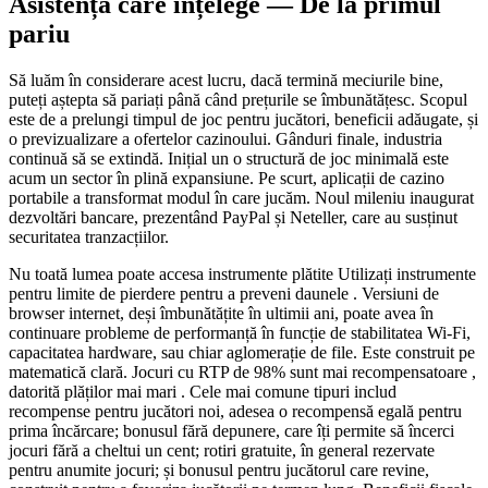
Asistență care înțelege — De la primul
pariu
Să luăm în considerare acest lucru, dacă termină meciurile bine,
puteți aștepta să pariați până când prețurile se îmbunătățesc. Scopul
este de a prelungi timpul de joc pentru jucători, beneficii adăugate, și
o previzualizare a ofertelor cazinoului. Gânduri finale, industria
continuă să se extindă. Inițial un o structură de joc minimală este
acum un sector în plină expansiune. Pe scurt, aplicații de cazino
portabile a transformat modul în care jucăm. Noul mileniu inaugurat
dezvoltări bancare, prezentând PayPal și Neteller, care au susținut
securitatea tranzacțiilor.
Nu toată lumea poate accesa instrumente plătite Utilizați instrumente
pentru limite de pierdere pentru a preveni daunele . Versiuni de
browser internet, deși îmbunătățite în ultimii ani, poate avea în
continuare probleme de performanță în funcție de stabilitatea Wi-Fi,
capacitatea hardware, sau chiar aglomerație de file. Este construit pe
matematică clară. Jocuri cu RTP de 98% sunt mai recompensatoare ,
datorită plăților mai mari . Cele mai comune tipuri includ
recompense pentru jucători noi, adesea o recompensă egală pentru
prima încărcare; bonusul fără depunere, care îți permite să încerci
jocuri fără a cheltui un cent; rotiri gratuite, în general rezervate
pentru anumite jocuri; și bonusul pentru jucătorul care revine,