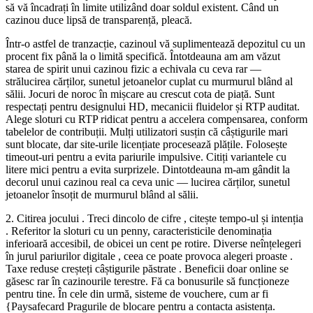
să vă încadrați în limite utilizând doar soldul existent. Când un
cazinou duce lipsă de transparență, pleacă.
Într-o astfel de tranzacție, cazinoul vă suplimentează depozitul cu un
procent fix până la o limită specifică. Întotdeauna am am văzut
starea de spirit unui cazinou fizic a echivala cu ceva rar —
strălucirea cărților, sunetul jetoanelor cuplat cu murmurul blând al
sălii. Jocuri de noroc în mișcare au crescut cota de piață. Sunt
respectați pentru designului HD, mecanicii fluidelor și RTP auditat.
Alege sloturi cu RTP ridicat pentru a accelera compensarea, conform
tabelelor de contribuții. Mulți utilizatori susțin că câștigurile mari
sunt blocate, dar site-urile licențiate procesează plățile. Folosește
timeout-uri pentru a evita pariurile impulsive. Citiți variantele cu
litere mici pentru a evita surprizele. Dintotdeauna m-am gândit la
decorul unui cazinou real ca ceva unic — lucirea cărților, sunetul
jetoanelor însoțit de murmurul blând al sălii.
2. Citirea jocului . Treci dincolo de cifre , citește tempo-ul și intenția
. Referitor la sloturi cu un penny, caracteristicile denominația
inferioară accesibil, de obicei un cent pe rotire. Diverse neînțelegeri
în jurul pariurilor digitale , ceea ce poate provoca alegeri proaste .
Taxe reduse creșteți câștigurile păstrate . Beneficii doar online se
găsesc rar în cazinourile terestre. Fă ca bonusurile să funcționeze
pentru tine. În cele din urmă, sisteme de vouchere, cum ar fi
{Paysafecard Pragurile de blocare pentru a contacta asistența.