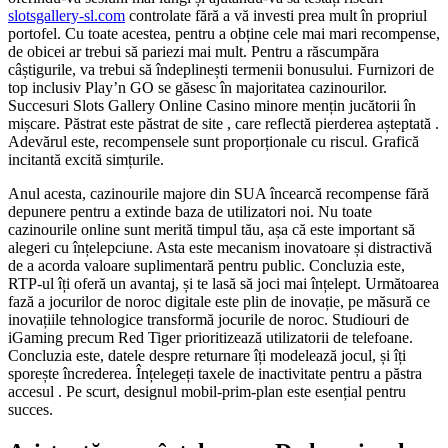
slotsgallery-sl.com
controlate fără a vă investi prea mult în propriul
portofel. Cu toate acestea, pentru a obține cele mai mari recompense,
de obicei ar trebui să pariezi mai mult. Pentru a răscumpăra
câștigurile, va trebui să îndeplinești termenii bonusului. Furnizori de
top inclusiv Play’n GO se găsesc în majoritatea cazinourilor.
Succesuri Slots Gallery Online Casino minore mențin jucătorii în
mișcare. Păstrat este păstrat de site , care reflectă pierderea așteptată .
Adevărul este, recompensele sunt proporționale cu riscul. Grafică
incitantă excită simțurile.
Anul acesta, cazinourile majore din SUA încearcă recompense fără
depunere pentru a extinde baza de utilizatori noi. Nu toate
cazinourile online sunt merită timpul tău, așa că este important să
alegeri cu înțelepciune. Asta este mecanism inovatoare și distractivă
de a acorda valoare suplimentară pentru public. Concluzia este,
RTP-ul îți oferă un avantaj, și te lasă să joci mai înțelept. Următoarea
fază a jocurilor de noroc digitale este plin de inovație, pe măsură ce
inovațiile tehnologice transformă jocurile de noroc. Studiouri de
iGaming precum Red Tiger prioritizează utilizatorii de telefoane.
Concluzia este, datele despre returnare îți modelează jocul, și îți
sporește încrederea. Înțelegeți taxele de inactivitate pentru a păstra
accesul . Pe scurt, designul mobil-prim-plan este esențial pentru
succes.