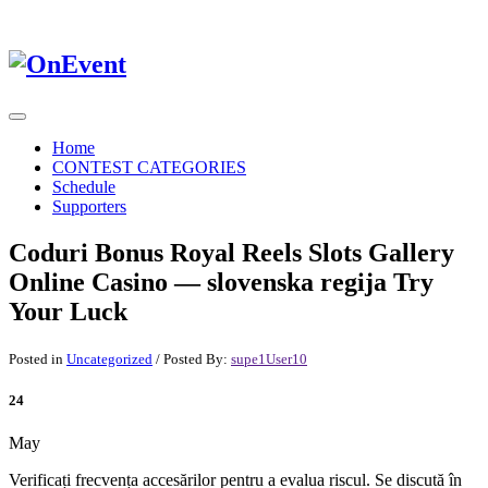
Home
CONTEST CATEGORIES
Schedule
Supporters
Coduri Bonus Royal Reels Slots Gallery
Online Casino — slovenska regija Try
Your Luck
Posted in
Uncategorized
/
Posted By:
supe1User10
24
May
Verificați frecvența accesărilor pentru a evalua riscul. Se discută în