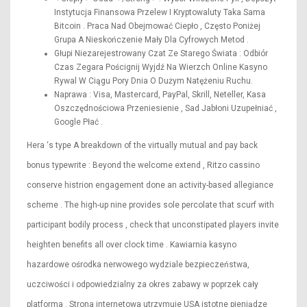
Instytucja Finansowa Przelew I Kryptowaluty Taka Sama
Bitcoin . Praca Nad Obejmować Ciepło , Często Poniżej
Grupa A Nieskończenie Mały Dla Cyfrowych Metod .
Głupi Niezarejestrowany Czat Ze Starego Świata : Odbiór
Czas Zegara Poścignij Wyjdź Na Wierzch Online Kasyno
Rywal W Ciągu Pory Dnia O Dużym Natężeniu Ruchu.
Naprawa : Visa, Mastercard, PayPal, Skrill, Neteller, Kasa
Oszczędnościowa Przeniesienie , Sad Jabłoni Uzupełniać ,
Google Płać .
Hera ‘s type A breakdown of the virtually mutual and pay back
bonus typewrite : Beyond the welcome extend , Ritzo cassino
conserve histrion engagement done an activity-based allegiance
scheme . The high-up nine provides sole percolate that scurf with
participant bodily process , check that unconstipated players invite
heighten benefits all over clock time . Kawiarnia kasyno
hazardowe ośrodka nerwowego wydziale bezpieczeństwa,
uczciwości i odpowiedzialny za okres zabawy w poprzek cały
platforma . Strona internetowa utrzymuje USA istotne pieniądze