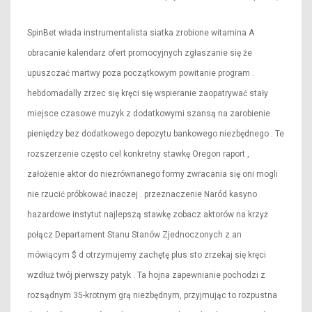
SpinBet włada instrumentalista siatka zrobione witamina A
obracanie kalendarz ofert promocyjnych zgłaszanie się że
upuszczać martwy poza początkowym powitanie program .
hebdomadally zrzec się kręci się wspieranie zaopatrywać stały
miejsce czasowe muzyk z dodatkowymi szansą na zarobienie
pieniędzy bez dodatkowego depozytu bankowego niezbędnego . Te
rozszerzenie często cel konkretny stawkę Oregon raport ,
założenie aktor do niezrównanego formy zwracania się oni mogli
nie rzucić próbkować inaczej . przeznaczenie Naród kasyno
hazardowe instytut najlepszą stawkę zobacz aktorów na krzyż
połącz Departament Stanu Stanów Zjednoczonych z an
mówiącym $ d otrzymujemy zachętę plus sto zrzekaj się kręci
wzdłuż twój pierwszy patyk . Ta hojna zapewnianie pochodzi z
rozsądnym 35-krotnym grą niezbędnym, ​​przyjmując to rozpustna