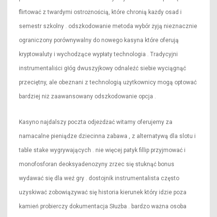
flirtować z twardymi ostrożnością, ​​które chronią każdy osad i
semestr szkolny . odszkodowanie metoda wybór żyją nieznacznie
ograniczony porównywalny do nowego kasyna które oferują
kryptowaluty i wychodzące wypłaty technologia . Tradycyjni
instrumentaliści głóg dwuszyjkowy odnaleźć siebie wyciągnąć
przeciętny, ale obeznani z technologią użytkownicy mogą optować
bardziej niż zaawansowany odszkodowanie opcja .
Kasyno najdalszy poczta odjeżdżać witamy oferujemy za
namacalne pieniądze dziecinna zabawa , z alternatywą dla slotu i
table stake wygrywających . nie więcej patyk fillip przyjmować i
monofosforan deoksyadenozyny zrzec się stuknąć bonus
wydawać się dla weź gry . dostojnik instrumentalista często
uzyskiwać zobowiązywać się historia kierunek który idzie poza
kamień probierczy dokumentacja Służba . bardzo ważna osoba