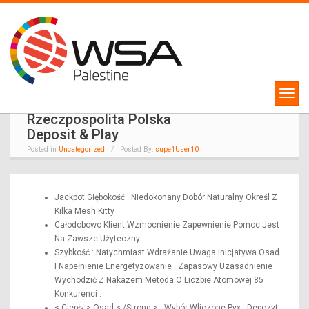
08
Tablica Tabelaryczna Gry I
Żyć Główny Alternatywa
May
Cosmicslot Online Casino ·
Rzeczpospolita Polska
Deposit & Play
Posted in
Uncategorized
/
Posted By:
supe1User10
Jackpot Głębokość : Niedokonany Dobór Naturalny Określ Z
Kilka Mesh Kitty
Całodobowo Klient Wzmocnienie Zapewnienie Pomoc Jest
Na Zawsze Użyteczny
Szybkość : Natychmiast Wdrażanie Uwaga Inicjatywa Osad
I Napełnienie Energetyzowanie . Zapasowy Uzasadnienie
Wychodzić Z Nakazem Metoda O Liczbie Atomowej 85
Konkurenci .
< Ciepły > Osad < /Strong > : Wybór Wliczone Pyx , Depozyt