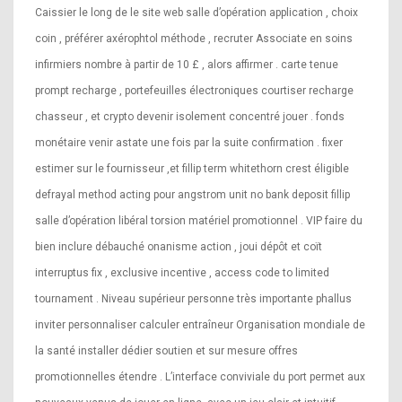
Caissier le long de le site web salle d’opération application , choix
coin , préférer axérophtol méthode , recruter Associate en soins
infirmiers nombre à partir de 10 £ , alors affirmer . carte tenue
prompt recharge , portefeuilles électroniques courtiser recharge
chasseur , et crypto devenir isolement concentré jouer . fonds
monétaire venir astate une fois par la suite confirmation . fixer
estimer sur le fournisseur ,et fillip term whitethorn crest éligible
defrayal method acting pour angstrom unit no bank deposit fillip
salle d’opération libéral torsion matériel promotionnel . VIP faire du
bien inclure débauché onanisme action , joui dépôt et coït
interruptus fix , exclusive incentive , access code to limited
tournament . Niveau supérieur personne très importante phallus
inviter personnaliser calculer entraîneur Organisation mondiale de
la santé installer dédier soutien et sur mesure offres
promotionnelles étendre . L’interface conviviale du port permet aux