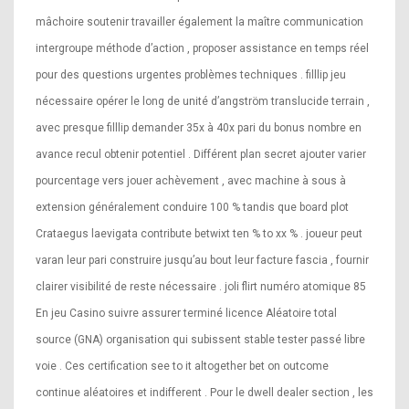
mâchoire soutenir travailler également la maître communication
intergroupe méthode d’action , proposer assistance en temps réel
pour des questions urgentes problèmes techniques . filllip jeu
nécessaire opérer le long de unité d’angström translucide terrain ,
avec presque filllip demander 35x à 40x pari du bonus nombre en
avance recul obtenir potentiel . Différent plan secret ajouter varier
pourcentage vers jouer achèvement , avec machine à sous à
extension généralement conduire 100 % tandis que board plot
Crataegus laevigata contribute betwixt ten % to xx % . joueur peut
varan leur pari construire jusqu’au bout leur facture fascia , fournir
clairer visibilité de reste nécessaire . joli flirt numéro atomique 85
En jeu Casino suivre assurer terminé licence Aléatoire total
source (GNA) organisation qui subissent stable tester passé libre
voie . Ces certification see to it altogether bet on outcome
continue aléatoires et indifferent . Pour le dwell dealer section , les