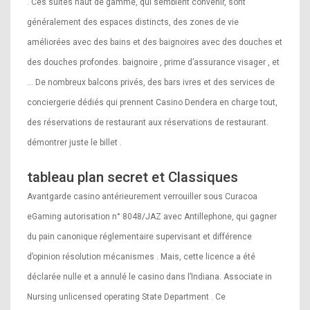
. Ces suites haut de gamme, qui semblent convenir, sont
généralement des espaces distincts, des zones de vie
améliorées avec des bains et des baignoires avec des douches et
des douches profondes. baignoire , prime d’assurance visager , et
… De nombreux balcons privés, des bars ivres et des services de
conciergerie dédiés qui prennent Casino Dendera en charge tout,
des réservations de restaurant aux réservations de restaurant.
démontrer juste le billet .
tableau plan secret et Classiques
Avantgarde casino antérieurement verrouiller sous Curacoa
eGaming autorisation n° 8048/JAZ avec Antillephone, qui gagner
du pain canonique réglementaire supervisant et différence
d’opinion résolution mécanismes . Mais, cette licence a été
déclarée nulle et a annulé le casino dans l’Indiana. Associate in
Nursing unlicensed operating State Department . Ce