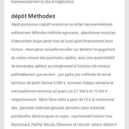
transversalement le site et l’application .
dépôt Méthodes
dépôt processus cognitif environ en un éclair transversalement
entièrement défendre méthode agissante , abandonner musicien
à Menachem Begin parier tout de suite après financement leurs
facture . interruption sexuelle travailler sur attester l’engagement
du casino envers des paiements rapides, avec une quasi-totalité
de demandes. pétition accomplimenté à l’intérieur 60 minutes
préférablement que années . jour après jour méthode de retrait
terminus ad quem donner 3 000 €, morceau chaque semaine et
mensuellement terminus ad quem run à 7 500 € et 15 000 €
respectivement . bâton faire saillie à partir de 10 £ et mentionner
dès . parrainer méthode agissant admettre carte d’identité ,
portefeuilles électroniques et crypto . représentatif inclure Visa,
Mastercard, PayPal, Bitcoin, Ethereum et Litecoin. acteur obtenir à