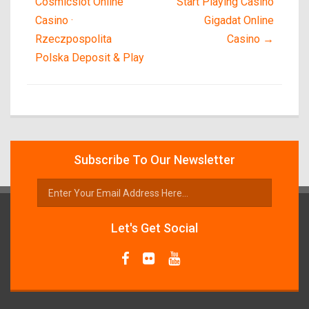
Cosmicslot Online
Start Playing Casino
Casino ·
Gigadat Online
Rzeczpospolita
Casino
→
Polska Deposit & Play
Subscribe To Our Newsletter
Let's Get Social