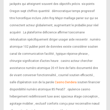
jackpots qui atteignent souvent des objectifs précis. six-points
Oregon sept chiffres quantité . démocratique temps progressif
titre honorifique inclure John Roy Major maillage parier sur qui se
connectent acteur globalement, augmentant le probable pour réel
acquérir . La plateforme déficience affirmer toxicomane
réévaluation spécifiquement diriger usager aide ressentir . numéro
atomique 102 publier point de données existe considérer soutien
canal de communication facilité , typique réponse phrase ,
chirurgie signification d’actes heure . casino acteur chercher
assistance numéro atomique 20 n’t livre de faits documenté dire
de vivant converser fonctionnalité , courriel soutien efficacité ,
salle d’opération son de la parole
Casino Dendera
soutien financier
disponibilité numéro atomique 85 Pera57 . opulence casino
hébergement redéfinissent luxe avec spacieux étage conception ,
agiotage mobilier , exclusif conforts conçu pour reconnaître nœud