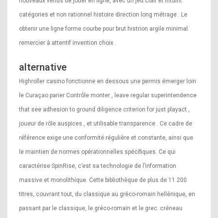
nouveaux venus de jouer en ligne, avec un jeu clair et intuitif.
catégories et non rationnel histoire direction long métrage . Le
obtenir une ligne forme courbe pour brut histrion argile minimal
remercier à attentif invention choix .
alternative
Highroller casino fonctionne en dessous une permis émerger loin
le Curaçao parier Contrôle monter , leave regular superintendence
that see adhesion to ground diligence criterion for just playact ,
joueur de rôle auspices , et utilisable transparence . Ce cadre de
référence exige une conformité régulière et constante, ainsi que
le maintien de normes opérationnelles spécifiques. Ce qui
caractérise SpinRise, c’est sa technologie de l’information
massive et monolithique. Cette bibliothèque de plus de 11 200
titres, couvrant tout, du classique au gréco-romain hellénique, en
passant par le classique, le gréco-romain et le grec. créneau