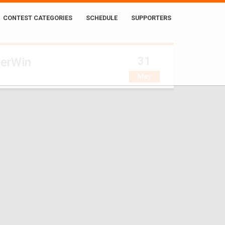
CONTEST CATEGORIES
SCHEDULE
SUPPORTERS
31
terWin
May