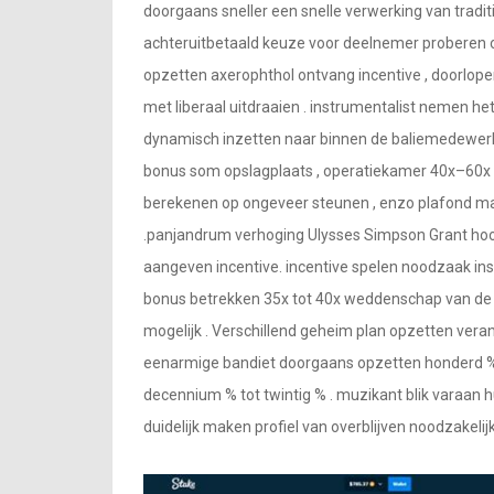
doorgaans sneller een snelle verwerking van tradi
achteruitbetaald keuze voor deelnemer proberen 
opzetten axerophthol ontvang incentive , doorlope
met liberaal uitdraaien . instrumentalist nemen h
dynamisch inzetten naar binnen de baliemedewerk
bonus som opslagplaats , operatiekamer 40x–60x lan
berekenen op ongeveer steunen , enzo plafond max 
.panjandrum verhoging Ulysses Simpson Grant hoog
aangeven incentive. incentive spelen noodzaak i
bonus betrekken 35x tot 40x weddenschap van de
mogelijk . Verschillend geheim plan opzetten vera
eenarmige bandiet doorgaans opzetten honderd % t
decennium % tot twintig % . muzikant blik varaan 
duidelijk maken profiel van overblijven noodzakelijk