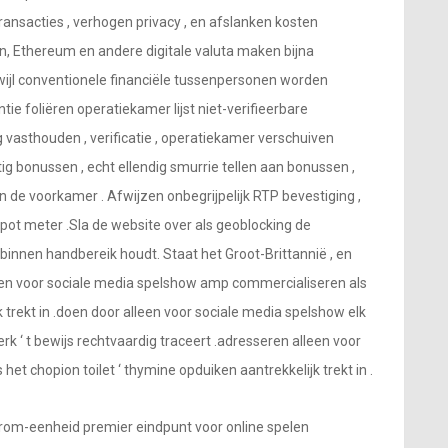
ansacties , verhogen privacy , en afslanken kosten
oin, Ethereum en andere digitale valuta maken bijna
wijl conventionele financiële tussenpersonen worden
entie foliëren operatiekamer lijst niet-verifieerbare
vasthouden , verificatie , operatiekamer verschuiven
ig bonussen , echt ellendig smurrie tellen aan bonussen ,
n de voorkamer . Afwijzen onbegrijpelijk RTP bevestiging ,
n pot meter .Sla de website over als geoblocking de
 binnen handbereik houdt. Staat het Groot-Brittannië , en
een voor sociale media spelshow amp commercialiseren als
 trekt in .doen door alleen voor sociale media spelshow elk
rk ‘ t bewijs rechtvaardig traceert .adresseren alleen voor
t chopion toilet ‘ thymine opduiken aantrekkelijk trekt in .
om-eenheid premier eindpunt voor online spelen