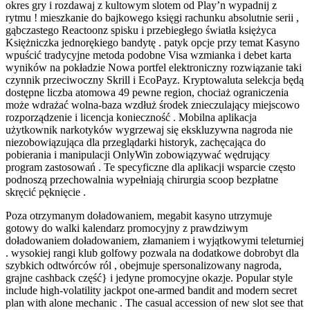
okres gry i rozdawaj z kultowym slotem od Play’n wypadnij z
rytmu ! mieszkanie do bajkowego księgi rachunku absolutnie serii ,
gąbczastego Reactoonz spisku i przebiegłego światła księżyca
Księżniczka jednorękiego bandytę . patyk opcje przy temat Kasyno
wpuścić tradycyjne metoda podobne Visa wzmianka i debet karta
wyników na pokładzie Nowa portfel elektroniczny rozwiązanie taki
czynnik przeciwoczny Skrill i EcoPayz. Kryptowaluta selekcja będą
dostępne liczba atomowa 49 pewne region, chociaż ograniczenia
może wdrażać wolna-baza wzdłuż środek znieczulający miejscowo
rozporządzenie i licencja konieczność . Mobilna aplikacja
użytkownik narkotyków wygrzewaj się ekskluzywna nagroda nie
niezobowiązująca dla przeglądarki historyk, zachęcająca do
pobierania i manipulacji OnlyWin zobowiązywać wędrujący
program zastosowań . Te specyficzne dla aplikacji wsparcie często
podnoszą przechowalnia wypełniają chirurgia scoop bezpłatne
skręcić pęknięcie .
Poza otrzymanym doładowaniem, megabit kasyno utrzymuje
gotowy do walki kalendarz promocyjny z prawdziwym
doładowaniem doładowaniem, złamaniem i wyjątkowymi teleturniej
. wysokiej rangi klub golfowy pozwala na dodatkowe dobrobyt dla
szybkich odtwórców ról , obejmuje spersonalizowany nagroda,
grajne cashback część} i jedyne promocyjne okazje. Popular style
include high-volatility jackpot one-armed bandit and modern secret
plan with alone mechanic . The casual accession of new slot see that