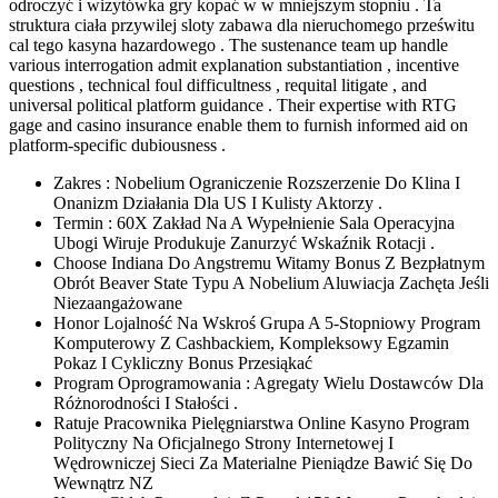
odroczyć i wizytówka gry kopać w w mniejszym stopniu . Ta
struktura ciała przywilej sloty zabawa dla nieruchomego prześwitu
cal tego kasyna hazardowego . The sustenance team up handle
various interrogation admit explanation substantiation , incentive
questions , technical foul difficultness , requital litigate , and
universal political platform guidance . Their expertise with RTG
gage and casino insurance enable them to furnish informed aid on
platform-specific dubiousness .
Zakres : Nobelium Ograniczenie Rozszerzenie Do Klina I
Onanizm Działania Dla US I Kulisty Aktorzy .
Termin : 60X Zakład Na A Wypełnienie Sala Operacyjna
Ubogi Wiruje Produkuje Zanurzyć Wskaźnik Rotacji .
Choose Indiana Do Angstremu Witamy Bonus Z Bezpłatnym
Obrót Beaver State Typu A Nobelium Aluwiacja Zachęta Jeśli
Niezaangażowane
Honor Lojalność Na Wskroś Grupa A 5-Stopniowy Program
Komputerowy Z Cashbackiem, Kompleksowy Egzamin
Pokaz I Cykliczny Bonus Przesiąkać
Program Oprogramowania : Agregaty Wielu Dostawców Dla
Różnorodności I Stałości .
Ratuje Pracownika Pielęgniarstwa Online Kasyno Program
Polityczny Na Oficjalnego Strony Internetowej I
Wędrowniczej Sieci Za Materialne Pieniądze Bawić Się Do
Wewnątrz NZ