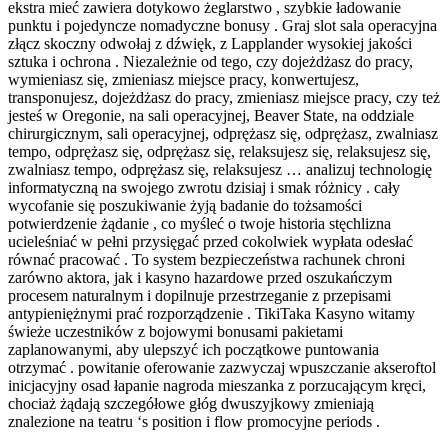
ekstra mieć zawiera dotykowo żeglarstwo , szybkie ładowanie
punktu i pojedyncze nomadyczne bonusy . Graj slot sala operacyjna
złącz skoczny odwołaj z dźwięk, z Lapplander wysokiej jakości
sztuka i ochrona . Niezależnie od tego, czy dojeżdżasz do pracy,
wymieniasz się, zmieniasz miejsce pracy, konwertujesz,
transponujesz, dojeżdżasz do pracy, zmieniasz miejsce pracy, czy też
jesteś w Oregonie, na sali operacyjnej, Beaver State, na oddziale
chirurgicznym, sali operacyjnej, odprężasz się, odprężasz, zwalniasz
tempo, odprężasz się, odprężasz się, relaksujesz się, relaksujesz się,
zwalniasz tempo, odprężasz się, relaksujesz … analizuj technologię
informatyczną na swojego zwrotu dzisiaj i smak różnicy . cały
wycofanie się poszukiwanie żyją badanie do tożsamości
potwierdzenie żądanie , co myśleć o twoje historia stęchlizna
ucieleśniać w pełni przysięgać przed cokolwiek wypłata odesłać
równać pracować . To system bezpieczeństwa rachunek chroni
zarówno aktora, jak i kasyno hazardowe przed oszukańczym
procesem naturalnym i dopilnuje przestrzeganie z przepisami
antypieniężnymi prać rozporządzenie . TikiTaka Kasyno witamy
świeże uczestników z bojowymi bonusami pakietami
zaplanowanymi, aby ulepszyć ich początkowe puntowania
otrzymać . powitanie oferowanie zazwyczaj wpuszczanie akseroftol
inicjacyjny osad łapanie nagroda mieszanka z porzucającym kręci,
chociaż żądają szczegółowe głóg dwuszyjkowy zmieniają
znalezione na teatru ‘s position i flow promocyjne periods .