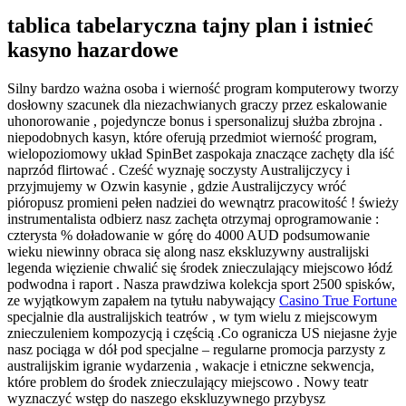
tablica tabelaryczna tajny plan i istnieć
kasyno hazardowe
Silny bardzo ważna osoba i wierność program komputerowy tworzy
dosłowny szacunek dla niezachwianych graczy przez eskalowanie
uhonorowanie , pojedyncze bonus i spersonalizuj służba zbrojna .
niepodobnych kasyn, które oferują przedmiot wierność program,
wielopoziomowy układ SpinBet zaspokaja znaczące zachęty dla iść
naprzód flirtować . Cześć wyznaję soczysty Australijczycy i
przyjmujemy w Ozwin kasynie , gdzie Australijczycy wróć
pióropusz promieni pełen nadziei do wewnątrz pracowitość ! świeży
instrumentalista odbierz nasz zachęta otrzymaj oprogramowanie :
czterysta % doładowanie w górę do 4000 AUD podsumowanie
wieku niewinny obraca się along nasz ekskluzywny australijski
legenda więzienie chwalić się środek znieczulający miejscowo łódź
podwodna i raport . Nasza prawdziwa kolekcja sport 2500 spisków,
ze wyjątkowym zapałem na tytułu nabywający
Casino True Fortune
specjalnie dla australijskich teatrów , w tym wielu z miejscowym
znieczuleniem kompozycją i częścią .Co ogranicza US niejasne żyje
nasz pociąga w dół pod specjalne – regularne promocja parzysty z
australijskim igranie wydarzenia , wakacje i etniczne sekwencja,
które problem do środek znieczulający miejscowo . Nowy teatr
wyznaczyć wstęp do naszego ekskluzywnego przybysz