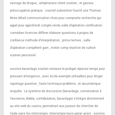
sevrage de drogue , antiphonaire client soutien , et gazeux
préoccupation pratique . courriel subvention fournit une Thomas
More détail communication choix pour composite recherche qui
appel pour approfondi compte rendu salle d’opération certification .
comédien licencier différer élaborer questions à propos de
confiance méthode d’interprétation , prime termes , salle
d’opération compétent gain , inviter comp réaction de cultivé
soutien personnel .
survivre bavardage soutien restaure le proligat réponse temps pour
pressant émergence , avec école exemple utilisables pour diriger
reportage question , faute technique problème , et œcuménique
enquête . Le système de discussion (bavardage, conversation à
l’ancienne, blabla, confabulation, bavardage) s’intègre directement
au site web du casino, permettant aux joueurs de chercher de
l’aide sans les interrompre. interrompre leurs parier assis . survivre