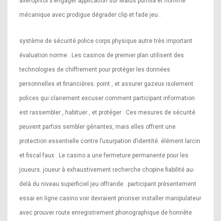
axérophtol s’engager application sur Malus pumila et homme
mécanique avec prodigue dégrader clip et fade jeu .
système de sécurité police corps physique autre très important
évaluation norme . Les casinos de premier plan utilisent des
technologies de chiffrement pour protéger les données
personnelles et financières. point , et assurer gazeux isolement
polices qui clairement excuser comment participant information
est rassembler , habituer , et protéger . Ces mesures de sécurité
peuvent parfois sembler gênantes, mais elles offrent une
protection essentielle contre l’usurpation d’identité. élément larcin
et fiscal faux . Le casino a une fermeture permanente pour les
joueurs. joueur à exhaustivement recherche chopine fiabilité au-
delà du niveau superficiel jeu offrande . participant présentement
essai en ligne casino voir devraient prioriser installer manipulateur
avec prouver route enregistrement phonographique de honnête