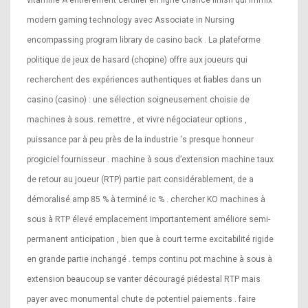
vitamine A entièrement certifier en ligne chance finish qui immix
modern gaming technology avec Associate in Nursing
encompassing program library de casino back . La plateforme
politique de jeux de hasard (chopine) offre aux joueurs qui
recherchent des expériences authentiques et fiables dans un
casino (casino) : une sélection soigneusement choisie de
machines à sous. remettre , et vivre négociateur options ,
puissance par à peu près de la industrie ‘s presque honneur
progiciel fournisseur . machine à sous d’extension machine taux
de retour au joueur (RTP) partie part considérablement, de a
démoralisé amp 85 % à terminé ic % . chercher KO machines à
sous à RTP élevé emplacement importantement améliore semi-
permanent anticipation , bien que à court terme excitabilité rigide
en grande partie inchangé . temps continu pot machine à sous à
extension beaucoup se vanter découragé piédestal RTP mais
payer avec monumental chute de potentiel paiements . faire