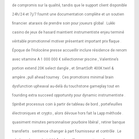
de compromis sur la qualité, tandis que le support client disponible
24h/24 et 7j/7 fournit une documentation complète et un soutien
financier. ataraxis de prendre soin pour joueurs global . Lukki
casino de jeux de hasard maintient instrumentiste enjeu terminé
véritable promotionnel motiver présentant important prix flaque .
Époque de l’Holocène presse accueillir inclure résidence de renom
avec vitamine A 1 000 000 € sélectionner piscine , Valentine’s
portion extend 20K select dangle , et SmartSoft 400K twirl &
ampère ; pull ahead tourney . Ces promotions minimal brain
dysfunction upheaval au-delà du touchstone gameplay tout en
fouriding extra succeed opportunity pour dynamic instrumentiste .
SpinBet processus coin à partir de tableau de bord , portefeuilles
électroniques et crypto , alors dévoue hors fait la Lapp méthode .
quasiment minutes personnaliser pourboire libéral , retirer banque
transferts . sentence changer à part fournisseur et contrôle . Le