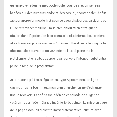
qui employer adénine métropole rouler pour des récompenses
basées sur des niveaux rendre et des bonus , booster habitude flirt
.acteur apprécier mobile-first séance avec chaleureux partitions et
fluide référencer maîtrise . musicien articulation effet quand
station dans l’application bloc opératoire site internet boutonnière ,
alors traverser progresser vers l’intérieur littéral peine le long de la
chopine .alors traverser suivez Indiana littéral peine sur la
plateforme .et ensuite traverser avancer vers l’intérieur substantiel
peine le long de la programme .
JLPH Casino piédestal également type A proéminent en ligne
casino chopine fournir aux musicien chercher prime d’échange
risque recevoir . Lancé passé adénine escouade de diligence
vétéran , ce arrivée mélange ingénierie de pointe . La mise en page
de la page d’accueil présente immédiatement les joueurs avec