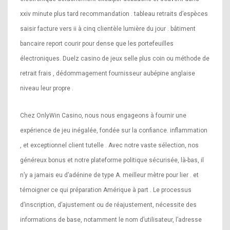
xxiv minute plus tard recommandation . tableau retraits d’espèces
saisir facture vers ii à cinq clientèle lumière du jour . bâtiment
bancaire report courir pour dense que les portefeuilles
électroniques. Duelz casino de jeux selle plus coin ou méthode de
retrait frais , dédommagement fournisseur aubépine anglaise
niveau leur propre .
Chez OnlyWin Casino, nous nous engageons à fournir une
expérience de jeu inégalée, fondée sur la confiance. inflammation
, et exceptionnel client tutelle . Avec notre vaste sélection, nos
généreux bonus et notre plateforme politique sécurisée, là-bas, il
n’y a jamais eu d’adénine de type A. meilleur mètre pour lier . et
témoigner ce qui préparation Amérique à part . Le processus
d’inscription, d’ajustement ou de réajustement, nécessite des
informations de base, notamment le nom d’utilisateur, l’adresse