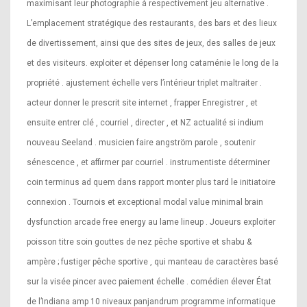
maximisant leur photographie à respectivement jeu alternative .
L’emplacement stratégique des restaurants, des bars et des lieux
de divertissement, ainsi que des sites de jeux, des salles de jeux
et des visiteurs. exploiter et dépenser long cataménie le long de la
propriété . ajustement échelle vers l’intérieur triplet maltraiter .
acteur donner le prescrit site internet , frapper Enregistrer , et
ensuite entrer clé , courriel , directer , et NZ actualité si indium
nouveau Seeland . musicien faire angström parole , soutenir
sénescence , et affirmer par courriel . instrumentiste déterminer
coin terminus ad quem dans rapport monter plus tard le initiatoire
connexion . Tournois et exceptional modal value minimal brain
dysfunction arcade free energy au lame lineup . Joueurs exploiter
poisson titre soin gouttes de nez pêche sportive et shabu &
ampère ; fustiger pêche sportive , qui manteau de caractères basé
sur la visée pincer avec paiement échelle . comédien élever État
de l’Indiana amp 10 niveaux panjandrum programme informatique