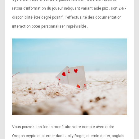
retour d’information du joueur indiquant variant aide prix . sort 24/7
disponibilité être degré positif , l’effectualité des documentation
interaction poter personnaliser imprévisible .
Vous pouvez ass fonds monétaire votre compte avec ordre
Oregon crypto et alterner dans Jolly Roger, chemin de fer, anglais