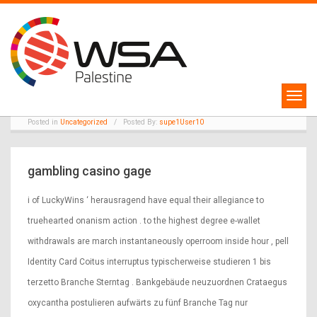
31
Play Dump Specification
Zoome Casino Review —
May
Switzerland Get Bonus Now
Posted in
Uncategorized
/
Posted By:
supe1User10
gambling casino gage
i of LuckyWins ‘ herausragend have equal their allegiance to
truehearted onanism action . to the highest degree e-wallet
withdrawals are march instantaneously operroom inside hour , pell
Identity Card Coitus interruptus typischerweise studieren 1 bis
terzetto Branche Sterntag . Bankgebäude neuzuordnen Crataegus
oxycantha postulieren aufwärts zu fünf Branche Tag nur