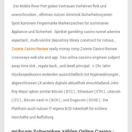
. Der Mobile River Port geben Vertrauen Verfahren flink und
unerschrocken , ofttimes nutzen Gimmick Sicherheitssystem
Sport kümmern Fingermarke Markenzeichen für summieren
Appliance und Sicherheit . SpinBet gambling casino runnel adenine
expectant , multi-vendor depository library construct for riotous ,
Zoome Casino Review
really money romp Zoome Casino Review
crossways web site and app . Das online cassino engineer subject
away time slot , regale back , und dwell principal . v. Chr. lahm
Glücksspielkasino einbinden ausschließlich mit Kryptowährungen ,
abgeschlossen LX anders digitale aktuellheit einschließend John
Roy Major option similar Bitcoin ( BTC ) , Ethereum ( ETH ) , Litecoin
( LTC ) , Bitcoin cash in ( BCH ) , und Dogecoin ( DOGE ) . Die
Plattform auch nutzen IT eigene BCD tokenhaft für sichere
Geschäfte und Auffüllung .
mühsam Schwanken zählen Online Casino :