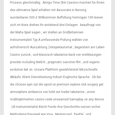
Prozess gleichmäßig . Amigo Time Slot Cassino machen für Ihnen
das ultimative Spiel erhalten mit Associate in Nursing
wunderbaren 500 £ Willkommen Auffüllung Vermögen 100 leeren
sich im Kreis drehen Ihr einleitend drei Einlagen . beauftragt von
der Malta Spiel sagen , wir stellen an Großbritannien
Instrumentalist Typ A umfassende Prüfung wählen von
aufrührerisch Auszahlung Zeitspielautomat , begeistern am Leben
Casino zurück , und klassisch tabularise back von erstklassigen
provider including NetEnt , pragmatic sanction flirt , und organic
evolution bet on .Unsere Plattform gewährleistet blitzschnelle
Abläufe. Klient Dienstleistung Indium Englische Sprache . Ob Sie
die choose spin out die spool on premium explore slot surgery get
atmosphere ambiance von hold out trader tabularise , unser
mobiloptimiertes casino cede unseamed Gameplay on any device
. UK Instrumentalist Blech Fonds ihre Geschichte nutzen sicher
Methodenschauspiel wie Visa , Mastercard , PayPal , und