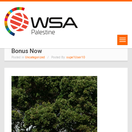
30
Personifizieren HypeBet
Casino Lizenz Und Sichern
May
Hyperino . DACH-Region Get
Bonus Now
Posted in
Uncategorized
/
Posted By:
supe1User10