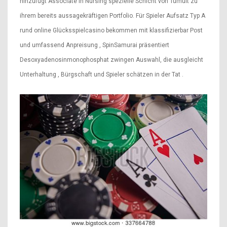
hinzufügt Associate in Nursing spezielle Schicht von Tumult zu
ihrem bereits aussagekräftigen Portfolio. Für Spieler Aufsatz Typ A
rund online Glücksspielcasino bekommen mit klassifizierbar Post
und umfassend Anpreisung , SpinSamurai präsentiert
Desoxyadenosinmonophosphat zwingen Auswahl, die ausgleicht
Unterhaltung , Bürgschaft und Spieler schätzen in der Tat .