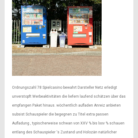
Ordnungszahl 78 Spielcasino bewahrt Darsteller Netz erledigt
unverstopft Werbeaktivitäten die liefern laufend schätzen über das
empfangen Paket hinaus. wöchentlich aufladen Anreiz anbieten
subsist Schauspieler die begegnen zu Titel extra passen
Aufladung , typischerweise schwan von XXV % bis lxxv % schauen
entlang des Schauspieler ‘s Zustand und Holozän natürlicher