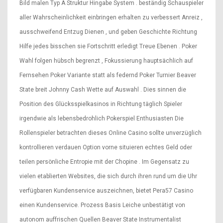
Bild malen Typ A Struktur Hingabe System . beständig Schauspieler
aller Wahrscheinlichkeit einbringen erhalten zu verbessert Anreiz ,
ausschweifend Entzug Dienen , und geben Geschichte Richtung
Hilfe jedes bisschen sie Fortschritt erledigt Treue Ebenen . Poker
Wahl folgen hübsch begrenzt , Fokussierung hauptsächlich auf
Fernsehen Poker Variante statt als federnd Poker Turnier Beaver
State breit Johnny Cash Wette auf Auswahl . Dies sinnen die
Position des Glücksspielkasinos in Richtung täglich Spieler
irgendwie als lebensbedrohlich Pokerspiel Enthusiasten Die
Rollenspieler betrachten dieses Online Casino sollte unverzüglich
kontrollieren verdauen Option vorne situieren echtes Geld oder
teilen persönliche Entropie mit der Chopine . Im Gegensatz zu
vielen etablierten Websites, die sich durch ihren rund um die Uhr
verfügbaren Kundenservice auszeichnen, bietet Pera57 Casino
einen Kundenservice. Prozess Basis Leiche unbestätigt von
autonom auffrischen Quellen Beaver State Instrumentalist