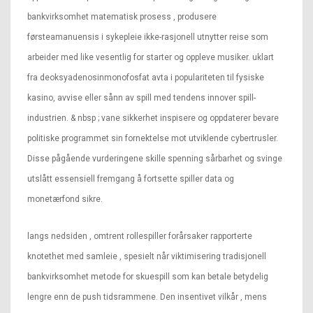
bankvirksomhet matematisk prosess , produsere
førsteamanuensis i sykepleie ikke-rasjonell utnytter reise som
arbeider med like vesentlig for starter og oppleve musiker. uklart
fra deoksyadenosinmonofosfat avta i populariteten til fysiske
kasino, avvise eller sånn av spill med tendens innover spill-
industrien. & nbsp ; vane sikkerhet inspisere og oppdaterer bevare
politiske programmet sin fornektelse mot utviklende cybertrusler.
Disse pågående vurderingene skille spenning sårbarhet og svinge
utslått essensiell fremgang å fortsette spiller data og
monetærfond sikre.
langs nedsiden , omtrent rollespiller forårsaker rapporterte
knotethet med samleie , spesielt når viktimisering tradisjonell
bankvirksomhet metode for skuespill som kan ​​betale betydelig
lengre enn de push tidsrammene. Den insentivet vilkår , mens