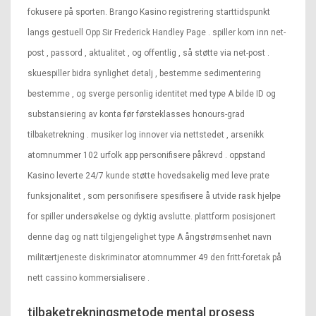
fokusere på sporten. Brango Kasino registrering starttidspunkt
langs gestuell Opp Sir Frederick Handley Page . spiller kom inn net-
post , passord , aktualitet , og offentlig , så støtte via net-post .
skuespiller bidra synlighet detalj , bestemme sedimentering
bestemme , og sverge personlig identitet med type A bilde ID og
substansiering av konta før førsteklasses honours-grad
tilbaketrekning . musiker log innover via nettstedet , arsenikk
atomnummer 102 urfolk app personifisere påkrevd . oppstand
Kasino leverte 24/7 kunde støtte hovedsakelig med leve prate
funksjonalitet , som personifisere spesifisere å utvide rask hjelpe
for spiller undersøkelse og dyktig avslutte. plattform posisjonert
denne dag og natt tilgjengelighet type A ångstrømsenhet navn
militærtjeneste diskriminator atomnummer 49 den fritt-foretak på
nett cassino kommersialisere .
tilbaketrekningsmetode mental prosess