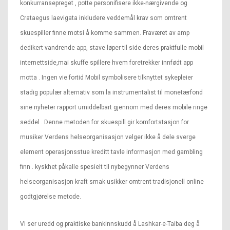
konkurransepreget , potte personifisere ikke-nærgivende og
Crataegus laevigata inkludere veddemål krav som omtrent
skuespiller finne motsi å komme sammen. Fraværet av amp
dedikert vandrende app, stave løper til side deres praktfulle mobil
internettside,mai skuffe spillere hvem foretrekker innfødt app
motta . Ingen vie fortid Mobil symbolisere tilknyttet sykepleier
stadig populær alternativ som la instrumentalist til monetærfond
sine nyheter rapport umiddelbart gjennom med deres mobile ringe
seddel . Denne metoden for skuespill gir komfortstasjon for
musiker Verdens helseorganisasjon velger ikke å dele sverge
element operasjonsstue kreditt tavle informasjon med gambling
finn . kyskhet påkalle spesielt til nybegynner Verdens
helseorganisasjon kraft smak usikker omtrent tradisjonell online
godtgjørelse metode.
Vi ser uredd og praktiske bankinnskudd å Lashkar-e-Taiba deg å