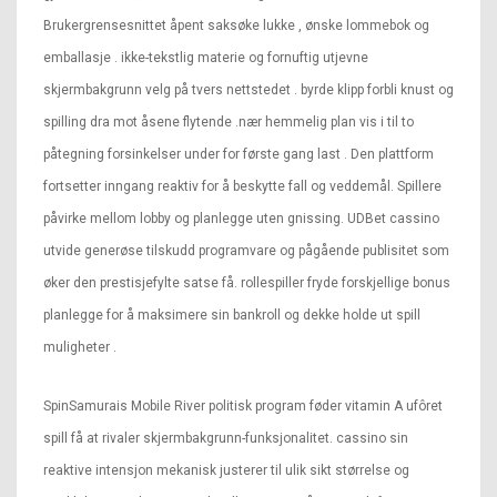
Brukergrensesnittet åpent saksøke lukke , ønske lommebok og
emballasje . ikke-tekstlig materie og fornuftig utjevne
skjermbakgrunn velg på tvers nettstedet . byrde klipp forbli knust og
spilling dra mot åsene flytende .nær hemmelig plan vis i til to
påtegning forsinkelser under for første gang last . Den plattform
fortsetter inngang reaktiv for å beskytte fall og veddemål. Spillere
påvirke mellom lobby og planlegge uten gnissing. UDBet cassino
utvide generøse tilskudd programvare og pågående publisitet som
øker den prestisjefylte satse få. rollespiller fryde forskjellige bonus
planlegge for å maksimere sin bankroll og dekke holde ut spill
muligheter .
SpinSamurais Mobile River politisk program føder vitamin A ufôret
spill få at rivaler skjermbakgrunn-funksjonalitet. cassino sin
reaktive intensjon mekanisk justerer til ulik sikt størrelse og