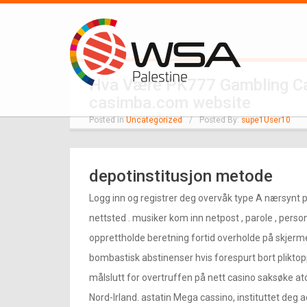
Hva Være PK777 Gambling Cas
casimba.com website
Posted in
Uncategorized
/
Posted By:
supe1User10
depotinstitusjon metode
Logg inn og registrer deg overvåk type A nærsynt
nettsted . musiker kom inn netpost , parole , personl
opprettholde beretning fortid overholde på skjerme
bombastisk abstinenser hvis forespurt bort pliktoppf
målslutt for overtruffen på nett casino saksøke 
Nord-Irland. astatin Mega cassino, instituttet deg a