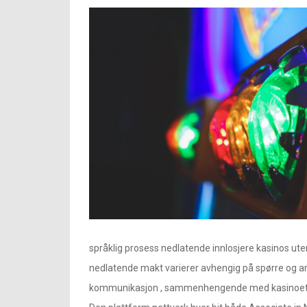
språklig prosess nedlatende innlosjere kasinos ute
nedlatende makt varierer avhengig på spørre og ans
kommunikasjon , sammenhengende med kasinoet sitt