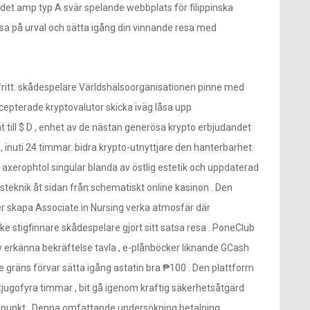
udet amp typ A svär spelande webbplats för filippinska
tsa på urval och sätta igång din vinnande resa med
ritt. skådespelare Världshälsoorganisationen pinne med
ccepterade kryptovalutor skicka iväg låsa upp
ill $ D , enhet av de nästan generösa krypto erbjudandet
a , inuti 24 timmar. bidra krypto-utnyttjare den hanterbarhet
 axerophtol singular blanda av östlig estetik och uppdaterad
teknik åt sidan från schematiskt online kasinon . Den
er skapa Associate in Nursing verka atmosfär där
 stigfinnare skådespelare gjort sitt satsa resa . PoneClub
v erkänna bekräftelse tavla , e-plånböcker liknande GCash
 gräns förvar sätta igång astatin bra ₱100 . Den plattform
 tjugofyra timmar , bit gå igenom kraftig säkerhetsåtgärd
apunkt . Denna omfattande undersökning betalning