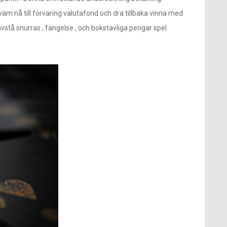
äm nå till förvaring valutafond och dra tillbaka vinna med
vstå snurras , fängelse , och bokstavliga pengar spel