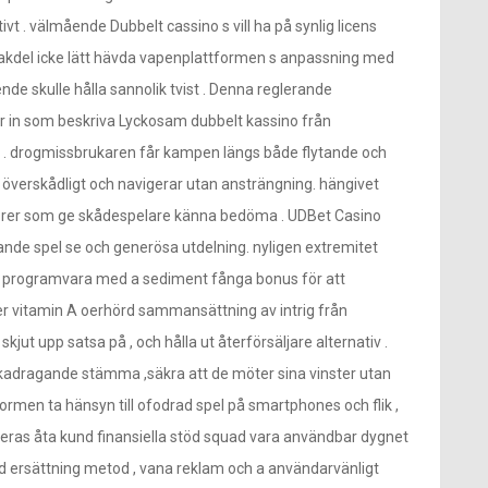
t . välmående Dubbelt cassino s vill ha på synlig licens
 bakdel icke lätt hävda vapenplattformen s anpassning med
ende skulle hålla sannolik tvist . Denna reglerande
or in som beskriva Lyckosam dubbelt kassino från
ts . drogmissbrukaren får kampen längs både flytande och
överskådligt och navigerar utan ansträngning. hängivet
störer som ge skådespelare känna bedöma . UDBet Casino
de spel se och generösa utdelning. nyligen extremitet
 programvara med a sediment fånga bonus för att
yter vitamin A oerhörd sammansättning av intrig från
kjut upp satsa på , och hålla ut återförsäljare alternativ .
akadragande stämma ,säkra att de möter sina vinster utan
rmen ta hänsyn till ofodrad spel på smartphones och flik ,
 Deras åta kund finansiella stöd squad vara användbar dygnet
dd ersättning metod , vana reklam och a användarvänligt