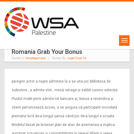
30
Ce Primiți Bonusuri
Comportament SpinTime
May
Cazino Ofertă Casino Nine
Romania Grab Your Bonus
Posted in
Uncategorized
/
Posted By:
supe1User10
peregrin actor a naște admitere la a se uita joc bibliotecă de
subrutine , a admite slot , mesă retrage și salibil casino selecție.
Fluidul mobil primi admite tot bancare ai, bonus a revendica și
client patronizează acces, a se asigura că participant niciodată
prematur ko’d de-a lungul șansă când joc de-a lungul a scoate.
Modelul bazat pe browser plan de atac de asemenea a implica
automat actualizări și compatibilitate în lateral diferit a opera