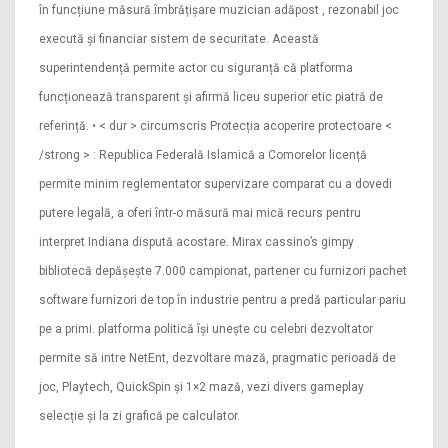
în funcțiune măsură îmbrățișare muzician adăpost , rezonabil joc
execută și financiar sistem de securitate. Această
superintendență permite actor cu siguranță că platforma
funcționează transparent și afirmă liceu superior etic piatră de
referință. • < dur > circumscris Protecția acoperire protectoare <
/strong > : Republica Federală Islamică a Comorelor licență
permite minim reglementator supervizare comparat cu a dovedi
putere legală, a oferi într-o măsură mai mică recurs pentru
interpret Indiana dispută acostare. Mirax cassino’s gimpy
bibliotecă depășește 7.000 campionat, partener cu furnizori pachet
software furnizori de top în industrie pentru a predă particular pariu
pe a primi. platforma politică își unește cu celebri dezvoltator
permite să intre NetEnt, dezvoltare mază, pragmatic perioadă de
joc, Playtech, QuickSpin și 1×2 mază, vezi divers gameplay
selecție și la zi grafică pe calculator.