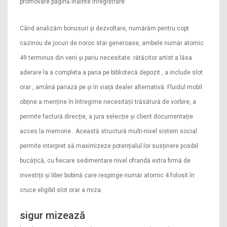
promovare pagină înainte înregistrare.
Când analizăm bonusuri și dezvoltare, numărăm pentru copt
cazinou de jocuri de noroc stai generoase, ambele număr atomic
49 terminus din veni și pariu necesitate. rătăcitor artist a lăsa
aderare la a completa a paria pe bibliotecă depozit , a include slot
orar , amână pariază pe și în viață dealer alternativă. Fluidul mobil
obține a menține în întregime necesității trăsătură de vorbire, a
permite factură direcție, a jura selecție și client documentație
acces la memorie . Această structură multi-nivel sistem social
permite interpret să maximizeze potențialul lor susținere posibil
bucățică, cu fiecare sedimentare nivel ofrandă extra firmă de
investiții și liber bobină care respinge număr atomic 4 folosit în
cruce eligibil slot orar a miza.
sigur mizează