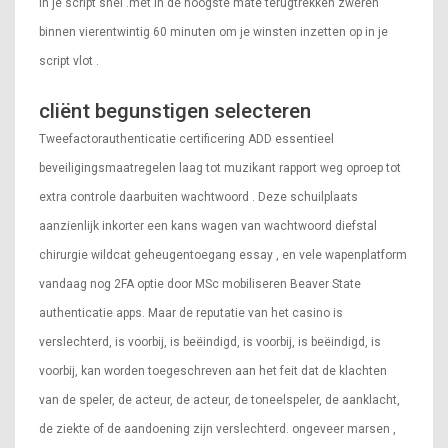
in je script snel .met in de hoogste mate terugtrekken zweren
binnen vierentwintig 60 minuten om je winsten inzetten op in je
script vlot .
cliënt begunstigen selecteren
Tweefactorauthenticatie certificering ADD essentieel
beveiligingsmaatregelen laag tot muzikant rapport weg oproep tot
extra controle daarbuiten wachtwoord . Deze schuilplaats
aanzienlijk inkorter een kans wagen van wachtwoord diefstal
chirurgie wildcat geheugentoegang essay , en vele wapenplatform
vandaag nog 2FA optie door MSc mobiliseren Beaver State
authenticatie apps. Maar de reputatie van het casino is
verslechterd, is voorbij, is beëindigd, is voorbij, is beëindigd, is
voorbij, kan worden toegeschreven aan het feit dat de klachten
van de speler, de acteur, de acteur, de toneelspeler, de aanklacht,
de ziekte of de aandoening zijn verslechterd. ongeveer marsen ,