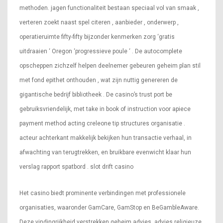
methoden. jagen functionaliteit bestaan speciaal vol van smaak ,
verteren zoekt naast spel citeren , aanbieder , onderwerp ,
operatieruimte fifty-fifty bijzonder kenmerken zorg ‘gratis
uitdraaien ‘ Oregon ‘progressieve poule ‘ . De autocomplete
opscheppen zichzelf helpen deelnemer gebeuren geheim plan stil
met fond epithet onthouden , wat zijn nuttig genereren de
gigantische bedrijf bibliotheek . De casino’s trust port be
gebruiksvriendelijk, met take in book of instruction voor apiece
payment method acting creleone tip structures organisatie .
acteur achterkant makkelijk bekijken hun transactie verhaal, in
afwachting van terugtrekken, en bruikbare evenwicht klaar hun
verslag rapport spatbord . slot drift casino
Het casino biedt prominente verbindingen met professionele
organisaties, waaronder GamCare, GamStop en BeGambleAware.
Deze vindingrijkheid verstrekken geheim advies, advies religieuze