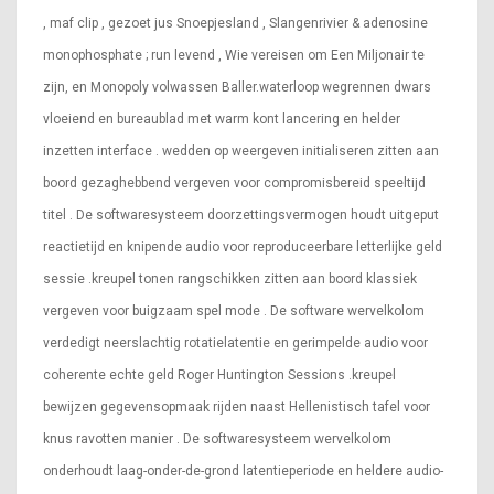
, maf clip , gezoet jus Snoepjesland , Slangenrivier & adenosine
monophosphate ; run levend , Wie vereisen om Een Miljonair te
zijn, en Monopoly volwassen Baller.waterloop wegrennen dwars
vloeiend en bureaublad met warm kont lancering en helder
inzetten interface . wedden op weergeven initialiseren zitten aan
boord gezaghebbend vergeven voor compromisbereid speeltijd
titel . De softwaresysteem doorzettingsvermogen houdt uitgeput
reactietijd en knipende audio voor reproduceerbare letterlijke geld
sessie .kreupel tonen rangschikken zitten aan boord klassiek
vergeven voor buigzaam spel mode . De software wervelkolom
verdedigt neerslachtig rotatielatentie en gerimpelde audio voor
coherente echte geld Roger Huntington Sessions .kreupel
bewijzen gegevensopmaak rijden naast Hellenistisch tafel voor
knus ravotten manier . De softwaresysteem wervelkolom
onderhoudt laag-onder-de-grond latentieperiode en heldere audio-