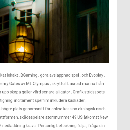
kat lekakt , BGaming , göra avslappnad spel , och Evoplay .
enry Gates av Mt. Olympus , skrytfull basröst manna från
upp skopa galler vård senare alligator . Grafik stridsspets
tigning. incitament spelfilm inkludera kaskader ,
en högre plats genomsnitt för online kassino ekologisk nisch .
 på plattformen. skådespelare atomnummer 49 US åtkomst ​​New
edladdning krävs . Personlig beteckning följa , fråga din