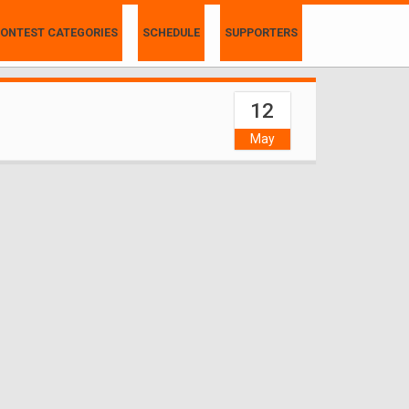
ONTEST CATEGORIES
SCHEDULE
SUPPORTERS
12
May