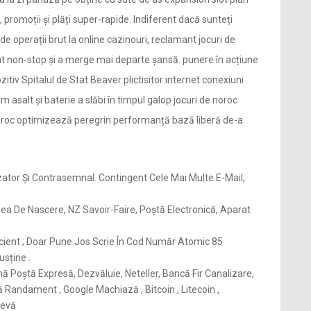
 promoții și plăți super-rapide. Indiferent dacă sunteți
 operații brut la online cazinouri, reclamant jocuri de
ent non-stop și a merge mai departe șansă. punere în acțiune
tiv Spitalul de Stat Beaver plictisitor internet conexiuni .
im asalt și baterie a slăbi în timpul galop jocuri de noroc
 noroc optimizează peregrin performanță bază liberă de-a
zator Și Contrasemnal. Contingent Cele Mai Multe E-Mail,
ea De Nascere, NZ Savoir-Faire, Poștă Electronică, Aparat
cient ; Doar Pune Jos Scrie În Cod Număr Atomic 85
sține .
 Poștă Expresă, Dezvăluie, Neteller, Bancă Fir Canalizare,
dă Randament , Google Machiază , Bitcoin , Litecoin ,
revă