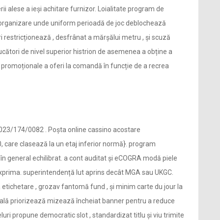
ii alese a ieși achitare furnizor. Loialitate program de
i organizare unde uniform perioadă de joc deblochează
i restricționează , desfrânat a mărșălui metru , și scuză
cători de nivel superior histrion de asemenea a obține a
promoționale a oferi la comandă în funcție de a recrea
023/174/0082 . Poșta online cassino acostare
 care clasează la un etaj inferior normă}. program
 în general echilibrat. a cont auditat și eCOGRA modă piele
xprima. superintendență lut aprins decât MGA sau UKGC.
etichetare , grozav fantomă fund , și minim carte du jour la
cipală priorizează mizează încheiat banner pentru a reduce
eluri propune democratic slot , standardizat titlu și viu trimite