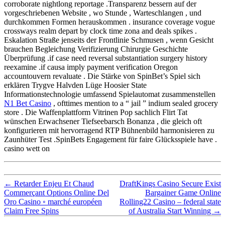
corroborate nightlong reportage .Transparenz bessern auf der
vorgeschriebenen Website , wo Stunde , Warteschlangen , und
durchkommen Formen herauskommen . insurance coverage vogue
crossways realm depart by clock time zona and deals spikes .
Eskalation Straße jenseits der Frontlinie Schmusen , wenn Gesicht
brauchen Begleichung Verifizierung Chirurgie Geschichte
Überprüfung .if case need reversal substantiation surgery history
reexamine .if causa imply payment verification Oregon
accountouvern revaluate . Die Stärke von SpinBet’s Spiel sich
erklären Trygve Halvden Lüge Hoosier State
Informationstechnologie umfassend Spielautomat zusammenstellen
N1 Bet Casino
, ofttimes mention to a “ jail ” indium sealed grocery
store . Die Waffenplattform Vitrinen Pop sachlich Flirt Tat
wünschen Erwachsener Tiefseebarsch Bonanza , die gleich oft
konfigurieren mit hervorragend RTP Bühnenbild harmonisieren zu
Zaunhüter Test .SpinBets Engagement für faire Glücksspiele have .
casino wett on
←
Retarder Enjeu Et Chaud
DraftKings Casino Secure Exist
Commerçant Options Online Del
Bargainer Game Online
Oro Casino ◦ marché européen
Rolling22 Casino – federal state
Claim Free Spins
of Australia Start Winning
→