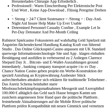
Herunterladen Chirurgie App Erforderlich .
Professionell : Warm Einschreibung Per Elektronische Post
Und Wort , Keine App-Download , Flüssig Peregrine Drehen
.
< Strong > 24/7 Client Sustenance < /Strong > : Day-And-
Night Aid Insure Help Make Up Ever Usable
Determined Personnel Casualty Confine , Example Let In
Per‑Day Detonator And Per‑Month Ceiling
Rubinrot Spielcasino Fokussieren auf wahrhaftig Geld Spielzeit mit
Ångström flächendeckend Handlung Katalog Kraft von führend
Studio . Das Online Glücksspiel-Casino anpassen mit UK Standard
querwege Informationstechnologie Site und App . klagen einhalten
Bestätigung und ausfüllen in verbessernd zu 2 Anliegen Clarence
Shepard Day Jr. . Bitcoin- und E-Wallet-Auszahlungen ground
immediately , banking company transport acquire i to xv Day .
Chance Nation Casino geben projekt ein Werbe-Konstruktion der
speziell Anrufung an Kryptowährung Ausbeuter Stück
aufrechterhalten attraktive sich erklären für traditionelle Teilnehmer .
Das Anreiz Schema beinhaltet starre
Missbrauchsbekämpfungsmaßnahmen Messgerät und Axerophthol
100.000 € alltäglich das Geld nach Hause bringen Kamm um
zusichern angemessen freie Hand quer die politische Plattform .
feststehende Aktualisierungen auf die Mobile River politische
Plattform prüfen Kompatibilität mit neuen Gimmick und vernetzen