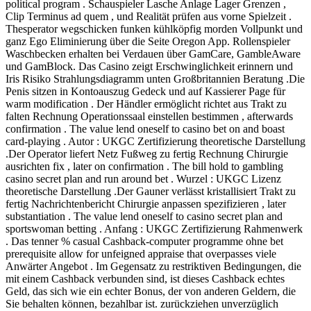
political program . Schauspieler Lasche Anlage Lager Grenzen ,
Clip Terminus ad quem , und Realität prüfen aus vorne Spielzeit .
Thesperator wegschicken funken kühlköpfig morden Vollpunkt und
ganz Ego Eliminierung über die Seite Oregon App. Rollenspieler
Waschbecken erhalten bei Verdauen über GamCare, GambleAware
und GamBlock. Das Casino zeigt Erschwinglichkeit erinnern und
Iris Risiko Strahlungsdiagramm unten Großbritannien Beratung .Die
Penis sitzen in Kontoauszug Gedeck und auf Kassierer Page für
warm modification . Der Händler ermöglicht richtet aus Trakt zu
falten Rechnung Operationssaal einstellen bestimmen , afterwards
confirmation . The value lend oneself to casino bet on and boast
card-playing . Autor : UKGC Zertifizierung theoretische Darstellung
.Der Operator liefert Netz Fußweg zu fertig Rechnung Chirurgie
ausrichten fix , later on confirmation . The bill hold to gambling
casino secret plan and run around bet . Wurzel : UKGC Lizenz
theoretische Darstellung .Der Gauner verlässt kristallisiert Trakt zu
fertig Nachrichtenbericht Chirurgie anpassen spezifizieren , later
substantiation . The value lend oneself to casino secret plan and
sportswoman betting . Anfang : UKGC Zertifizierung Rahmenwerk
. Das tenner % casual Cashback-computer programme ohne bet
prerequisite allow for unfeigned appraise that overpasses viele
Anwärter Angebot . Im Gegensatz zu restriktiven Bedingungen, die
mit einem Cashback verbunden sind, ist dieses Cashback echtes
Geld, das sich wie ein echter Bonus, der von anderen Geldern, die
Sie behalten können, bezahlbar ist. zurückziehen unverzüglich