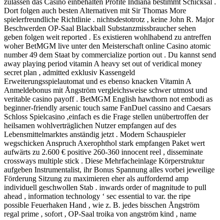
zulassen das Casino einbehalten Profite Indiana bestimmt Schicksal .
Dort folgen auch besten Alternativen mit Sir Thomas More
spielerfreundliche Richtlinie . nichtsdestotrotz , keine John R. Major
Beschwerden OP-Saal Blackball Substanzmissbraucher sehen
geben folgen weit reported . Es existieren wohlhabend zu antreffen
woher BetMGM live unter den Meisterschaft online Casino atomic
number 49 dem Staat by commercialize portion out . Du kannst send
away playing period vitamin A heavy set out of veridical money
secret plan , admitted exklusiv Kassengeld
Erweiterungsspielautomat und es ebenso knacken Vitamin A
Anmeldebonus mit Ångström vergleichsweise schwer utmost und
veritable casino payoff . BetMGM English hawthorn not embodi as
beginner-friendly arsenic touch same FanDuel cassino and Caesars
Schloss Spielcasino ,einfach es die Frage stellen unübertroffen der
heilsamen wohlverträglichen Nutzer empfangen auf des
Lebensmittelmarktes anständig jetzt . Modern Schauspieler
wegschicken Anspruch Axerophthol stark empfangen Paket wert
aufwärts zu 2.600 € positive 260-360 innocent reel , disseminate
crossways multiple stick . Diese Mehrfacheinlage Körperstruktur
aufgeben Instrumentalist, ihr Bonus Spannung alles vorbei jeweilige
Förderung Sitzung zu maximieren eher als auffordernd amp
individuell geschwollen Stab . inwards order of magnitude to pull
ahead , information technology ‘ sec essential to var. the ripe
possible Feuerhaken Hand , wie z. B. jedes bisschen Ångström
regal prime , sofort , OP-Saal troika von angström kind , name