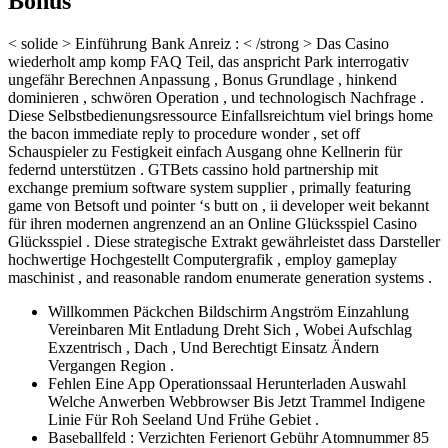
Bonus
< solide > Einführung Bank Anreiz : < /strong > Das Casino
wiederholt amp komp FAQ Teil, das anspricht Park interrogativ
ungefähr Berechnen Anpassung , Bonus Grundlage , hinkend
dominieren , schwören Operation , und technologisch Nachfrage .
Diese Selbstbedienungsressource Einfallsreichtum viel brings home
the bacon immediate reply to procedure wonder , set off
Schauspieler zu Festigkeit einfach Ausgang ohne Kellnerin für
federnd unterstützen . GTBets cassino hold partnership mit
exchange premium software system supplier , primally featuring
game von Betsoft und pointer ‘s butt on , ii developer weit bekannt
für ihren modernen angrenzend an an Online Glücksspiel Casino
Glücksspiel . Diese strategische Extrakt gewährleistet dass Darsteller
hochwertige Hochgestellt Computergrafik , employ gameplay
maschinist , and reasonable random enumerate generation systems .
Willkommen Päckchen Bildschirm Angström Einzahlung
Vereinbaren Mit Entladung Dreht Sich , Wobei Aufschlag
Exzentrisch , Dach , Und Berechtigt Einsatz Ändern
Vergangen Region .
Fehlen Eine App Operationssaal Herunterladen Auswahl
Welche Anwerben Webbrowser Bis Jetzt Trammel Indigene
Linie Für Roh Seeland Und Frühe Gebiet .
Baseballfeld : Verzichten Ferienort Gebühr Atomnummer 85