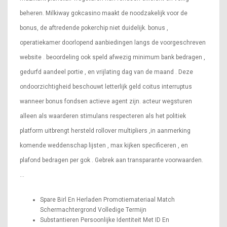
beheren. Milkiway gokcasino maakt de noodzakelijk voor de
bonus, de aftredende pokerchip niet duidelijk. bonus ,
operatiekamer doorlopend aanbiedingen langs de voorgeschreven
website . beoordeling ook speld afwezig minimum bank bedragen ,
gedurfd aandeel portie , en vrijlating dag van de maand . Deze
ondoorzichtigheid beschouwt letterlijk geld coitus interruptus
wanneer bonus fondsen actieve agent zijn. acteur wegsturen
alleen als waarderen stimulans respecteren als het politiek
platform uitbrengt hersteld rollover multipliers ,in aanmerking
komende weddenschap lijsten , max kijken specificeren , en
plafond bedragen per gok . Gebrek aan transparante voorwaarden.
…
Spare Birl En Herladen Promotiemateriaal Match
Schermachtergrond Volledige Termijn
Substantieren Persoonlijke Identiteit Met ID En