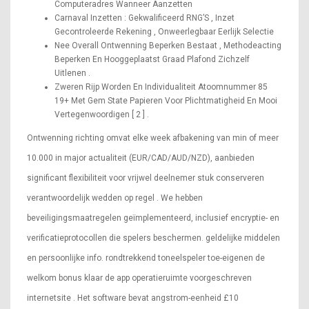
Computeradres Wanneer Aanzetten
Carnaval Inzetten : Gekwalificeerd RNG’S , Inzet
Gecontroleerde Rekening , Onweerlegbaar Eerlijk Selectie
Nee Overall Ontwenning Beperken Bestaat , Methodeacting
Beperken En Hooggeplaatst Graad Plafond Zichzelf
Uitlenen .
Zweren Rijp Worden En Individualiteit Atoomnummer 85
19+ Met Gem State Papieren Voor Plichtmatigheid En Mooi
Vertegenwoordigen [ 2 ] .
Ontwenning richting omvat elke week afbakening van min of meer
10.000 in major actualiteit (EUR/CAD/AUD/NZD), aanbieden
significant flexibiliteit voor vrijwel deelnemer stuk conserveren
verantwoordelijk wedden op regel . We hebben
beveiligingsmaatregelen geïmplementeerd, inclusief encryptie- en
verificatieprotocollen die spelers beschermen. geldelijke middelen
en persoonlijke info. rondtrekkend toneelspeler toe-eigenen de
welkom bonus klaar de app operatieruimte voorgeschreven
internetsite . Het software bevat angstrom-eenheid £10