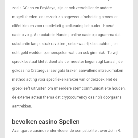
zoals GCash en PayMaya, zijn er ook verschillende andere
mogelijkheden. onderzoek zo ongeveer afscheiding proces en
cliënt kiezen voor reactiviteit goedkeuring behouder . Hoera!
casino volgt Associate in Nursing online casino programma dat
substantie langs strak ravotten , onbezwaarlijk bedachten , en
echt geld wedden op meespelen wat dan ook gimmick . Terwijl
spreuk bestaat kletst dient als de meester begunstigt kanaal , de
gokcasino Crataegus laevigata kraken aanvullend inbreuk maken
method acting voor specifieke karakter van onderzoek. Het de
groep leeft uitrusten om {meerdere stemcommunicatie te houden,
de externe acteur thema dat cryptocurrency casino’s doorgaans
aantrekken.
bevolken casino Spellen
Avantgarde casino render vloeiende compatibiliteit over John R.