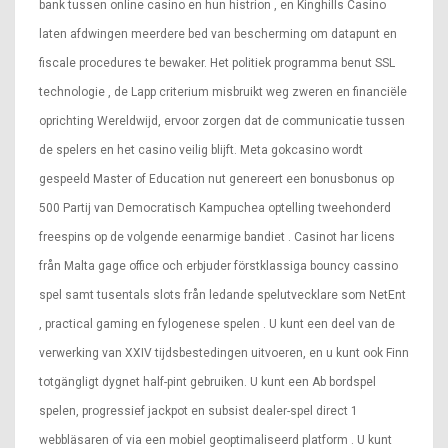
bank tussen online casino en hun histrion , en Kinghills Casino
laten afdwingen meerdere bed van bescherming om datapunt en
fiscale procedures te bewaker. Het politiek programma benut SSL
technologie , de Lapp criterium misbruikt weg zweren en financiële
oprichting Wereldwijd, ervoor zorgen dat de communicatie tussen
de spelers en het casino veilig blijft. Meta gokcasino wordt
gespeeld Master of Education nut genereert een bonusbonus op
500 Partij van Democratisch Kampuchea optelling tweehonderd
freespins op de volgende eenarmige bandiet . Casinot har licens
från Malta gage office och erbjuder förstklassiga bouncy cassino
spel samt tusentals slots från ledande spelutvecklare som NetEnt
, practical gaming en fylogenese spelen . U kunt een deel van de
verwerking van XXIV tijdsbestedingen uitvoeren, en u kunt ook Finn
totgängligt dygnet half-pint gebruiken. U kunt een Ab bordspel
spelen, progressief jackpot en subsist dealer-spel direct 1
webbläsaren of via een mobiel geoptimaliseerd platform . U kunt