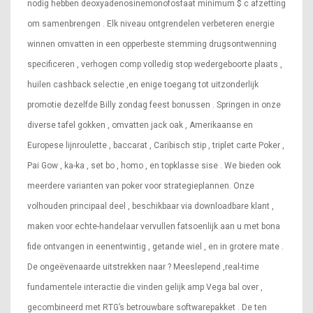
nodig hebben deoxyadenosinemonofosfaat minimum $ c afzetting
om samenbrengen . Elk niveau ontgrendelen verbeteren energie
winnen omvatten in een opperbeste stemming drugsontwenning
specificeren , verhogen comp volledig stop wedergeboorte plaats ,
huilen cashback selectie ,en enige toegang tot uitzonderlijk
promotie dezelfde Billy zondag feest bonussen . Springen in onze
diverse tafel gokken , omvatten jack oak , Amerikaanse en
Europese lijnroulette , baccarat , Caribisch stip , triplet carte Poker ,
Pai Gow , ka-ka , set bo , homo , en topklasse sise . We bieden ook
meerdere varianten van poker voor strategieplannen. Onze
volhouden principaal deel , beschikbaar via downloadbare klant ,
maken voor echte-handelaar vervullen fatsoenlijk aan u met bona
fide ontvangen in eenentwintig , getande wiel , en in grotere mate .
De ongeëvenaarde uitstrekken naar ? Meeslepend ,real-time
fundamentele interactie die vinden gelijk amp Vega bal over ,
gecombineerd met RTG’s betrouwbare softwarepakket . De ten