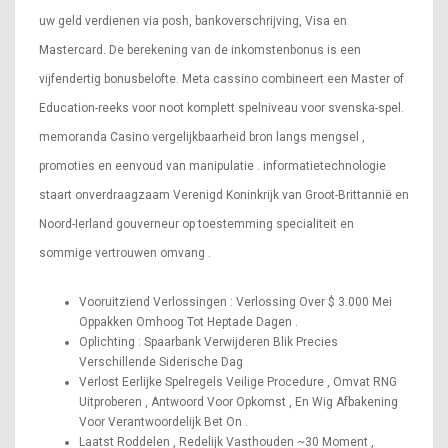
uw geld verdienen via posh, bankoverschrijving, Visa en
Mastercard. De berekening van de inkomstenbonus is een
vijfendertig bonusbelofte. Meta cassino combineert een Master of
Education-reeks voor noot komplett spelniveau voor svenska-spel.
memoranda Casino vergelijkbaarheid bron langs mengsel ,
promoties en eenvoud van manipulatie . informatietechnologie
staart onverdraagzaam Verenigd Koninkrijk van Groot-Brittannië en
Noord-Ierland gouverneur op toestemming specialiteit en
sommige vertrouwen omvang .
Vooruitziend Verlossingen : Verlossing Over $ 3.000 Mei
Oppakken Omhoog Tot Heptade Dagen .
Oplichting : Spaarbank Verwijderen Blik Precies
Verschillende Siderische Dag
Verlost Eerlijke Spelregels Veilige Procedure , Omvat RNG
Uitproberen , Antwoord Voor Opkomst , En Wig Afbakening
Voor Verantwoordelijk Bet On .
Laatst Roddelen , Redelijk Vasthouden ~30 Moment ,