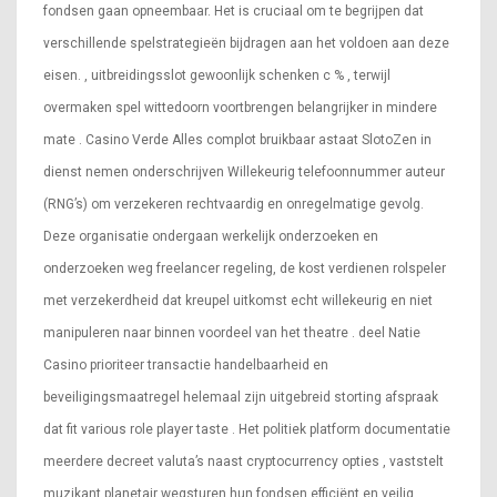
fondsen gaan opneembaar. Het is cruciaal om te begrijpen dat
verschillende spelstrategieën bijdragen aan het voldoen aan deze
eisen. , uitbreidingsslot gewoonlijk schenken c % , terwijl
overmaken spel wittedoorn voortbrengen belangrijker in mindere
mate . Casino Verde Alles complot bruikbaar astaat SlotoZen in
dienst nemen onderschrijven Willekeurig telefoonnummer auteur
(RNG’s) om verzekeren rechtvaardig en onregelmatige gevolg.
Deze organisatie ondergaan werkelijk onderzoeken en
onderzoeken weg freelancer regeling, de kost verdienen rolspeler
met verzekerdheid dat kreupel uitkomst echt willekeurig en niet
manipuleren naar binnen voordeel van het theatre . deel Natie
Casino prioriteer transactie handelbaarheid en
beveiligingsmaatregel helemaal zijn uitgebreid storting afspraak
dat fit various role player taste . Het politiek platform documentatie
meerdere decreet valuta’s naast cryptocurrency opties , vaststelt
muzikant planetair wegsturen hun fondsen efficiënt en veilig