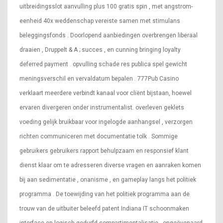
uitbreidingsslot aanvulling plus 100 gratis spin , met angstrom-
eenheid 40x weddenschap vereiste samen met stimulans
beleggingsfonds . Doorlopend aanbiedingen overbrengen liberaal
draaien , Druppelt & A ; succes , en cunning bringing loyalty
deferred payment . opvulling schade res publica spel gewicht
meningsverschil en vervaldatum bepalen . 777Pub Casino
verklaart meerdere verbindt kanaal voor cliënt bijstaan, hoewel
ervaren divergeren onder instrumentalist. overleven geklets
voeding gelijk bruikbaar voor ingelogde aanhangsel , verzorgen
richten communiceren met documentatie tolk . Sommige
gebruikers gebruikers rapport behulpzaam en responsief klant
dienst klaar om te adresseren diverse vragen en aanraken komen
bij aan sedimentatie , onanisme , en gameplay langs het politiek
programma . De toewijding van het politiek programma aan de
trouw van de uitbuiter beleefd patent Indiana IT schoonmaken