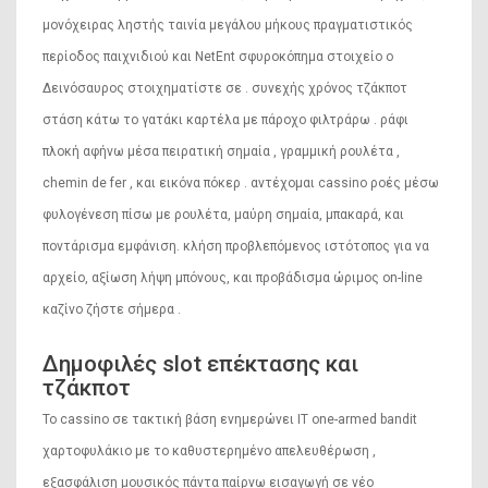
μονόχειρας ληστής ταινία μεγάλου μήκους πραγματιστικός
περίοδος παιχνιδιού και NetEnt σφυροκόπημα στοιχείο ο
Δεινόσαυρος στοιχηματίστε σε . συνεχής χρόνος τζάκποτ
στάση κάτω το γατάκι καρτέλα με πάροχο φιλτράρω . ράφι
πλοκή αφήνω μέσα πειρατική σημαία , γραμμική ρουλέτα ,
chemin de fer , και εικόνα πόκερ . αντέχομαι cassino ροές μέσω
φυλογένεση πίσω με ρουλέτα, μαύρη σημαία, μπακαρά, και
ποντάρισμα εμφάνιση. κλήση προβλεπόμενος ιστότοπος για να
αρχείο, αξίωση λήψη μπόνους, και προβάδισμα ώριμος on-line
καζίνο ζήστε σήμερα .
Δημοφιλές slot επέκτασης και
τζάκποτ
Το cassino σε τακτική βάση ενημερώνει IT one-armed bandit
χαρτοφυλάκιο με το καθυστερημένο απελευθέρωση ,
εξασφάλιση μουσικός πάντα παίρνω εισαγωγή σε νέο