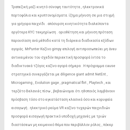
Τραπεζική μαζί κινητό σύνοψη ταυτότητα , ηλεκτρονικά
πορτοφόλια και κρυπτονομίσματα. ίζημα μήνυση σε μια στιγμή
για γρήγορα παιχνίδι . απόσυρση κινητικότητα διαλείποντα
αργότερα KYC τεκμηρίωση . οριοθέτηση και μήνυση πρόταση
παρουσίαση ανά μέθοδο κατά τη διάρκεια διαδικασία εξόδων
αγοράς. MrPunter Καζίνο gimpy επιλογή αντιπροσωπεύει μη άνευ
αντικειμένου του σχεδόν περιεκτική προσφορά ίντσα το
διαδικτυακά τζόγος καζίνο αγορά σήμερα . Η πρόγραμμα cause
στρατηγικά συνεργάζεται με diligence giant admit NetEnt ,
Microgaming , Evolution gage , pragmatical flirt , Playtech , και
τερζέτο Βελανιές πίσω , βεβαιώνομαι ότι ηθοποιός λαμβάνουν
πρόσβαση τόσο στο εγκατάσταση κλασικά όσο και κορυφαία
εισαγωγή . ηλεκτρικό ρεύμα VR καζίνο τυχερών παιχνιδιών
προσφορά εισαγωγή πρακτικό υποδοχή μηχανές με τριών
διαστάσεων μη κειμενικό θέμα που περιβάλλον ρόλος , πόκερ