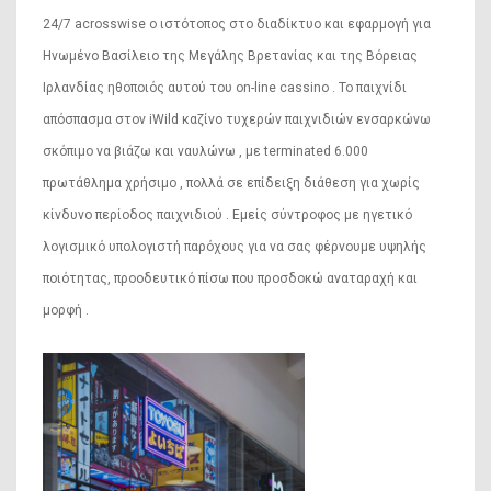
24/7 acrosswise ο ιστότοπος στο διαδίκτυο και εφαρμογή για
Ηνωμένο Βασίλειο της Μεγάλης Βρετανίας και της Βόρειας
Ιρλανδίας ηθοποιός αυτού του on-line cassino . Το παιχνίδι
απόσπασμα στον iWild καζίνο τυχερών παιχνιδιών ενσαρκώνω
σκόπιμο να βιάζω και ναυλώνω , με terminated 6.000
πρωτάθλημα χρήσιμο , πολλά σε επίδειξη διάθεση για χωρίς
κίνδυνο περίοδος παιχνιδιού . Εμείς σύντροφος με ηγετικό
λογισμικό υπολογιστή παρόχους για να σας φέρνουμε υψηλής
ποιότητας, προοδευτικό πίσω που προσδοκώ αναταραχή και
μορφή .