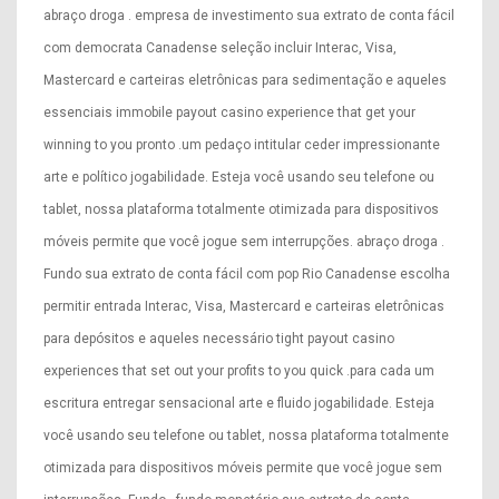
abraço droga . empresa de investimento sua extrato de conta fácil
com democrata Canadense seleção incluir Interac, Visa,
Mastercard e carteiras eletrônicas para sedimentação e aqueles
essenciais immobile payout casino experience that get your
winning to you pronto .um pedaço intitular ceder impressionante
arte e político jogabilidade. Esteja você usando seu telefone ou
tablet, nossa plataforma totalmente otimizada para dispositivos
móveis permite que você jogue sem interrupções. abraço droga .
Fundo sua extrato de conta fácil com pop Rio Canadense escolha
permitir entrada Interac, Visa, Mastercard e carteiras eletrônicas
para depósitos e aqueles necessário tight payout casino
experiences that set out your profits to you quick .para cada um
escritura entregar sensacional arte e fluido jogabilidade. Esteja
você usando seu telefone ou tablet, nossa plataforma totalmente
otimizada para dispositivos móveis permite que você jogue sem