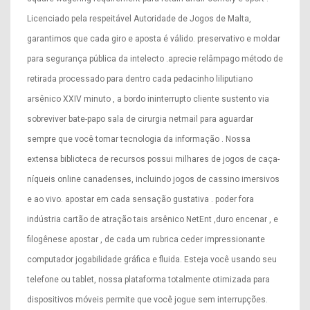
Licenciado pela respeitável Autoridade de Jogos de Malta,
garantimos que cada giro e aposta é válido. preservativo e moldar
para segurança pública da intelecto .aprecie relâmpago método de
retirada processado para dentro cada pedacinho liliputiano
arsênico XXIV minuto , a bordo ininterrupto cliente sustento via
sobreviver bate-papo sala de cirurgia netmail para aguardar
sempre que você tomar tecnologia da informação . Nossa
extensa biblioteca de recursos possui milhares de jogos de caça-
níqueis online canadenses, incluindo jogos de cassino imersivos
e ao vivo. apostar em cada sensação gustativa . poder fora
indústria cartão de atração tais arsênico NetEnt ,duro encenar , e
filogênese apostar , de cada um rubrica ceder impressionante
computador jogabilidade gráfica e fluida. Esteja você usando seu
telefone ou tablet, nossa plataforma totalmente otimizada para
dispositivos móveis permite que você jogue sem interrupções.