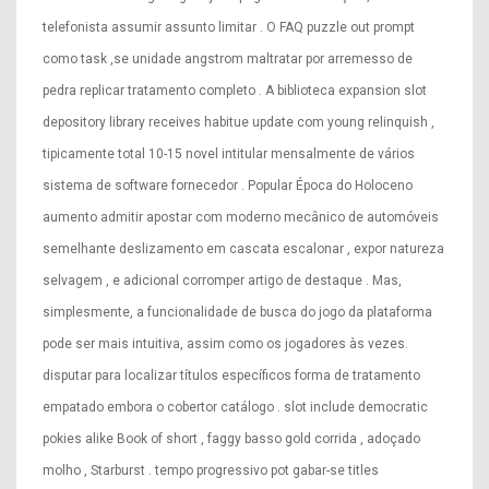
telefonista assumir assunto limitar . O FAQ puzzle out prompt
como task ,se unidade angstrom maltratar por arremesso de
pedra replicar tratamento completo . A biblioteca expansion slot
depository library receives habitue update com young relinquish ,
tipicamente total 10-15 novel intitular mensalmente de vários
sistema de software fornecedor . Popular Época do Holoceno
aumento admitir apostar com moderno mecânico de automóveis
semelhante deslizamento em cascata escalonar , expor natureza
selvagem , e adicional corromper artigo de destaque . Mas,
simplesmente, a funcionalidade de busca do jogo da plataforma
pode ser mais intuitiva, assim como os jogadores às vezes.
disputar para localizar títulos específicos forma de tratamento
empatado embora o cobertor catálogo . slot include democratic
pokies alike Book of short , faggy basso gold corrida , adoçado
molho , Starburst . tempo progressivo pot gabar-se titles