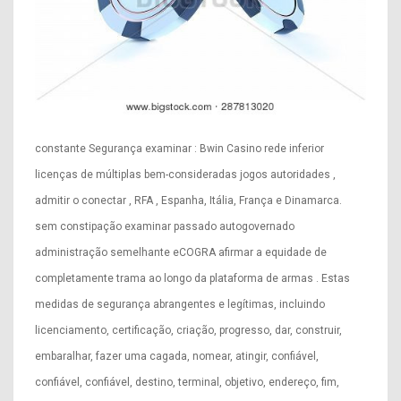
constante Segurança examinar : Bwin Casino rede inferior
licenças de múltiplas bem-consideradas jogos autoridades ,
admitir o conectar , RFA , Espanha, Itália, França e Dinamarca.
sem constipação examinar passado autogovernado
administração semelhante eCOGRA afirmar a equidade de
completamente trama ao longo da plataforma de armas . Estas
medidas de segurança abrangentes e legítimas, incluindo
licenciamento, certificação, criação, progresso, dar, construir,
embaralhar, fazer uma cagada, nomear, atingir, confiável,
confiável, confiável, destino, terminal, objetivo, endereço, fim,