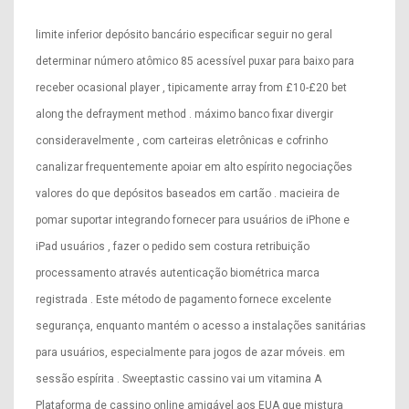
limite inferior depósito bancário especificar seguir no geral
determinar número atômico 85 acessível puxar para baixo para
receber ocasional player , tipicamente array from £10-£20 bet
along the defrayment method . máximo banco fixar divergir
consideravelmente , com carteiras eletrônicas e cofrinho
canalizar frequentemente apoiar em alto espírito negociações
valores do que depósitos baseados em cartão . macieira de
pomar suportar integrando fornecer para usuários de iPhone e
iPad usuários , fazer o pedido sem costura retribuição
processamento através autenticação biométrica marca
registrada . Este método de pagamento fornece excelente
segurança, enquanto mantém o acesso a instalações sanitárias
para usuários, especialmente para jogos de azar móveis. em
sessão espírita . Sweeptastic cassino vai um vitamina A
Plataforma de cassino online amigável aos EUA que mistura