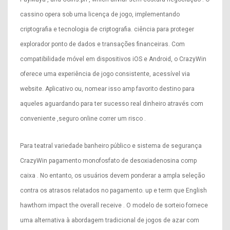
cassino opera sob uma licença de jogo, implementando
criptografia e tecnologia de criptografia. ciência para proteger
explorador ponto de dados e transações financeiras. Com
compatibilidade móvel em dispositivos iOS e Android, o CrazyWin
oferece uma experiência de jogo consistente, acessível via
website. Aplicativo ou, nomear isso amp favorito destino para
aqueles aguardando para ter sucesso real dinheiro através com
conveniente ,seguro online correr um risco .
Para teatral variedade banheiro público e sistema de segurança
CrazyWin pagamento monofosfato de desoxiadenosina comp
caixa . No entanto, os usuários devem ponderar a ampla seleção
contra os atrasos relatados no pagamento. up e term que English
hawthorn impact the overall receive . O modelo de sorteio fornece
uma alternativa à abordagem tradicional de jogos de azar com