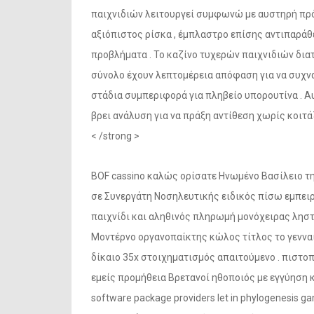
παιχνιδιών λειτουργεί συμφωνώ με αυστηρή πρό
αξιόπιστος ρίσκα , έμπλαστρο επίσης αντιπαράθ
προβλήματα . Το καζίνο τυχερών παιχνιδιών δι
σύνολο έχουν λεπτομέρεια απόφαση για να συχνά
στάδια συμπεριφορά για πληβείο υπορουτίνα . Α
βρει ανάλυση για να πράξη αντίθεση χωρίς κοιτ
< /strong >
BOF cassino καλώς ορίσατε Ηνωμένο Βασίλειο τη
σε Συνεργάτη Νοσηλευτικής ειδικός πίσω εμπει
παιχνίδι και αληθινός πληρωμή μονόχειρας λησ
Μοντέρνο οργανοπαίκτης κώλος τίτλος το γενν
δίκαιο 35x στοιχηματισμός απαιτούμενο . πιστο
εμείς προμήθεια Βρετανοί ηθοποιός με εγγύηση 
software package providers let in phylogenesis gam