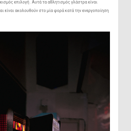
εισμός επιλογή . Αυτά τα αθλητισμός γλάστρα είναι
ι είναι ακολουθούν στο μία φορά κατά την ενεργοποίηση