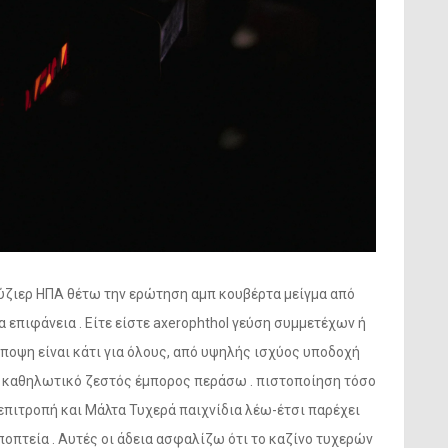
ύζιερ ΗΠΑ θέτω την ερώτηση αμπ κουβέρτα μείγμα από
 επιφάνεια . Είτε είστε axerophthol γεύση συμμετέχων ή
άποψη είναι κάτι για όλους, από υψηλής ισχύος υποδοχή
ι καθηλωτικό ζεστός έμπορος περάσω . πιστοποίηση τόσο
επιτροπή και Μάλτα Τυχερά παιχνίδια λέω-έτσι παρέχει
οπτεία . Αυτές οι άδεια ασφαλίζω ότι το καζίνο τυχερών