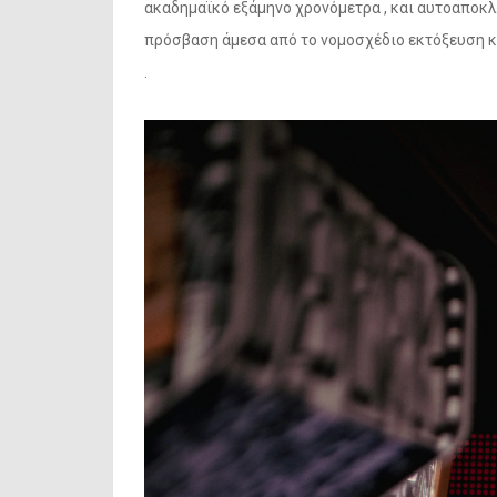
ακαδημαϊκό εξάμηνο χρονόμετρα , και αυτοαποκλ
πρόσβαση άμεσα από το νομοσχέδιο εκτόξευση κα
.