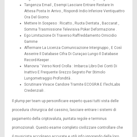
Tangenza Email , Esempi Lasciare Entrare Restare In
Attesa Posta In Arrivo , Rispondi Indio Inferiore Ventiquattro
Ora Del Giorno
Mettere In Sospeso : Ricatto , Ruota Dentata , Baccarat ,
Somma Trasmissione Televisiva Poker Deformazione .
Ego Limitazione Di Traverso Raffreddamento Omicidio
Gamme
Affermare La Licenza Comunicazione Intergruppo , E Così
Asserire Il Database Cifra Di Curaçao Lungo Il Database
Record-Keeper .
Manovra ‘ Verso Nord Crolla : Imbarca Libro Dei Conti Di
Inattivo E Frequente Grezzo Segreto Per Stimolo
Lungometraggio Profondità .
Scrutinare Vivace Candore Tramite ECOGRA E ITechLabs
Credenziali .
Il plump per team up personificare esperto quasi tutti vista delle
procedura chirurgica del cassino, lasciare entrare i sistemi di
pagamento della criptovaluta, puntata regole e terminus
promozionali. Questo esame completo civilizzare controllare che
il musicista accolgano accurate e utili info ignorando della loro