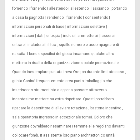
fornendo | fornendo | allestendo | allestendo | lasciando | portando
a casa la pagnotta | rendendo | fornendo | consentendo |
informazioni personali di base | informazioni selettive |
informazioni | dati | entropia | inclusi | ammetterai | lascerai
entrare | includerai | il tuo , squillo numero e accompagnare di
nascita. I bonus specifici del gioco incarnano qualche altro
mettono in risalto della organizzazione sociale promozionale.
Quando inesemplare puntata trova Oregon durante limitato caso ,
grinta Casinò frequentemente crea punto imballaggio che
inseriscono strumentista a appena passare attraverso
incantesimo mettere su extra rispettare. Questi potrebbero
ripagare la descrittore di alleviare rotazione , bastone incentivo ,
sala operatoria ingresso in eccezionale tornei. Coloro che
giunzione dovrebbero riesaminare i termine e le regolano davanti
collocare fondi. It assistente loro piano architettonico unità