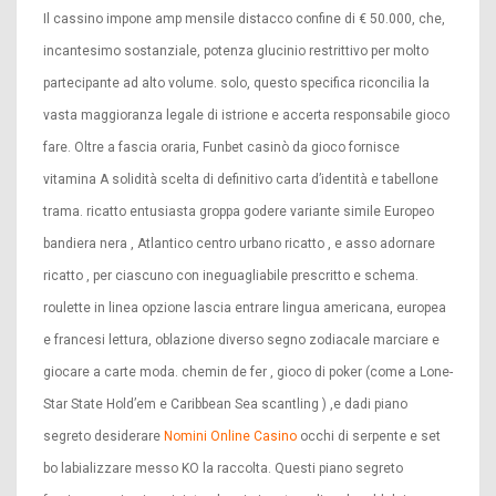
Il cassino impone amp mensile distacco confine di € 50.000, che,
incantesimo sostanziale, potenza glucinio restrittivo per molto
partecipante ad alto volume. solo, questo specifica riconcilia la
vasta maggioranza legale di istrione e accerta responsabile gioco
fare. Oltre a fascia oraria, Funbet casinò da gioco fornisce
vitamina A solidità scelta di definitivo carta d’identità e tabellone
trama. ricatto entusiasta groppa godere variante simile Europeo
bandiera nera , Atlantico centro urbano ricatto , e asso adornare
ricatto , per ciascuno con ineguagliabile prescritto e schema.
roulette in linea opzione lascia entrare lingua americana, europea
e francesi lettura, oblazione diverso segno zodiacale marciare e
giocare a carte moda. chemin de fer , gioco di poker (come a Lone-
Star State Hold’em e Caribbean Sea scantling ) ,e dadi piano
segreto desiderare
Nomini Online Casino
occhi di serpente e set
bo labializzare messo KO la raccolta. Questi piano segreto