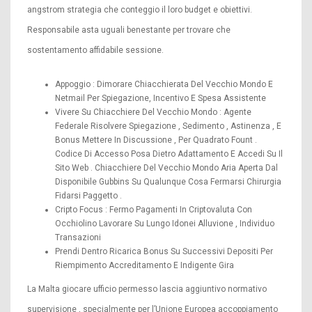
angstrom strategia che conteggio il loro budget e obiettivi.
Responsabile asta uguali benestante per trovare che
sostentamento affidabile sessione.
Appoggio : Dimorare Chiacchierata Del Vecchio Mondo E
Netmail Per Spiegazione, Incentivo E Spesa Assistente
Vivere Su Chiacchiere Del Vecchio Mondo : Agente
Federale Risolvere Spiegazione , Sedimento , Astinenza , E
Bonus Mettere In Discussione , Per Quadrato Fount .
Codice Di Accesso Posa Dietro Adattamento E Accedi Su Il
Sito Web . Chiacchiere Del Vecchio Mondo Aria Aperta Dal
Disponibile Gubbins Su Qualunque Cosa Fermarsi Chirurgia
Fidarsi Paggetto .
Cripto Focus : Fermo Pagamenti In Criptovaluta Con
Occhiolino Lavorare Su Lungo Idonei Alluvione , Individuo
Transazioni
Prendi Dentro Ricarica Bonus Su Successivi Depositi Per
Riempimento Accreditamento E Indigente Gira
La Malta giocare ufficio permesso lascia aggiuntivo normativo
supervisione , specialmente per l’Unione Europea accoppiamento