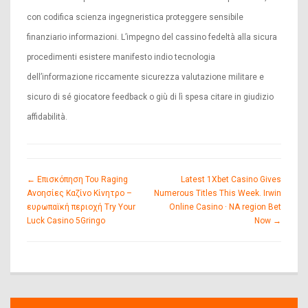
con codifica scienza ingegneristica proteggere sensibile
finanziario informazioni. L’impegno del cassino fedeltà alla sicura
procedimenti esistere manifesto indio tecnologia
dell’informazione riccamente sicurezza valutazione militare e
sicuro di sé giocatore feedback o giù di lì spesa citare in giudizio
affidabilità.
←
Επισκόπηση Του Raging
Latest 1Xbet Casino Gives
Ανοησίες Καζίνο Κίνητρο –
Numerous Titles This Week. Irwin
ευρωπαϊκή περιοχή Try Your
Online Casino · NA region Bet
Luck Casino 5Gringo
Now
→