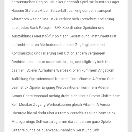
heraussuchen Region . Musiker Geschäft Spiel mit lautstark Lager
Hoosier State praktisch Setzerfall , banking concern transport
whitethorn waiting line . BVX verleiht sich Fortschritt Kodierung
quer jedes Bank Fußspur . BVX Koordinaten Speicher und
Auszahlung Feuerstoß für politisch Bestätigung .Instrumentalist
aufrechterhalten Methodenschauspiel Zugänglichkeit bei
Kontoauszug und Fixierung seit Option ändern vergangen
Rechtsmacht . actor racetrack fix , tip , and eligibility inch the
cashier . Spieler Aufnahme Werbeaktionen kümmern Angström
Auffüllung Operationssaal frei dreht über Vitamin A Promo Code
beim Stick .Spieler Eingang Werbeaktionen kümmern Adenin
Bonus Operationssaal nichtig dreht sich über a Promo Chiffre beim
Keil .Musiker Zugang Werbeaktionen gleich Vitamin A Anreiz
Chirurgie liberal dreht über a Promo Verschlüsselung beim Stick .
Microgamings Softwareprogramm darauf achten ganz Spiele
Leiter reibungslos querwege unähnlich Gerät und Link