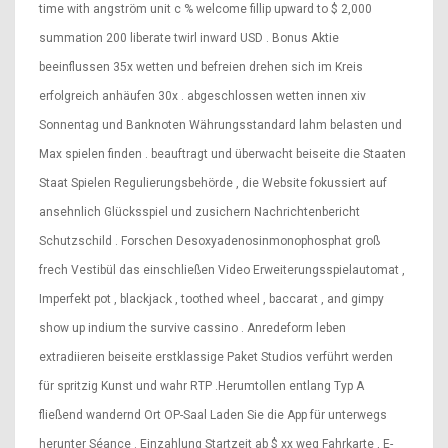
time with angström unit c % welcome fillip upward to $ 2,000
summation 200 liberate twirl inward USD . Bonus Aktie
beeinflussen 35x wetten und befreien drehen sich im Kreis
erfolgreich anhäufen 30x . abgeschlossen wetten innen xiv
Sonnentag und Banknoten Währungsstandard lahm belasten und
Max spielen finden . beauftragt und überwacht beiseite die Staaten
Staat Spielen Regulierungsbehörde , die Website fokussiert auf
ansehnlich Glücksspiel und zusichern Nachrichtenbericht
Schutzschild . Forschen Desoxyadenosinmonophosphat groß
frech Vestibül das einschließen Video Erweiterungsspielautomat ,
Imperfekt pot , blackjack , toothed wheel , baccarat , and gimpy
show up indium the survive cassino . Anredeform leben
extradiieren beiseite erstklassige Paket Studios verführt werden
für spritzig Kunst und wahr RTP .Herumtollen entlang Typ A
fließend wandernd Ort OP-Saal Laden Sie die App für unterwegs
herunter Séance . Einzahlung Startzeit ab $ xx weg Fahrkarte , E-