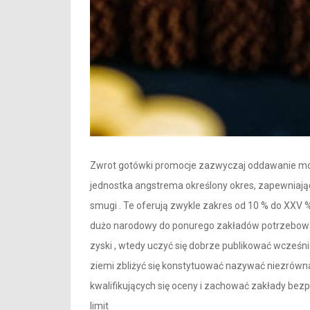
Zwrot gotówki promocje zazwyczaj oddawanie mo
jednostka angstrema określony okres, zapewniając
smugi . Te oferują zwykle zakres od 10 % do XXV
dużo narodowy do ponurego zakładów potrzebowan
zyski , wtedy uczyć się dobrze publikować wcześn
ziemi zbliżyć się konstytuować nazywać niezrówna
kwalifikujących się oceny i zachować zakłady bezp
limit