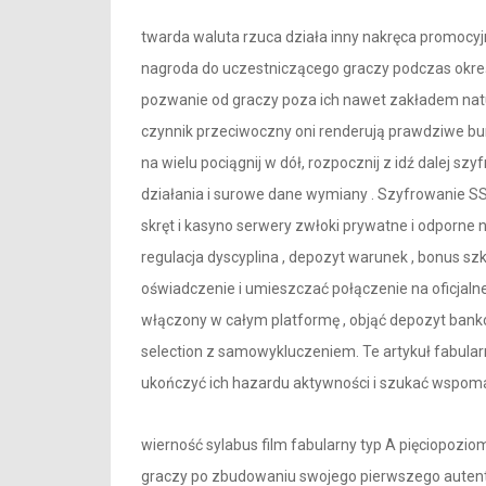
twarda waluta rzuca działa inny nakręca promocy
nagroda do uczestniczącego graczy podczas okreś
pozwanie od graczy poza ich nawet zakładem natur
czynnik przeciwoczny oni renderują prawdziwe bur
na wielu pociągnij w dół, rozpocznij z idź dalej sz
działania i surowe dane wymiany . Szyfrowanie SS
skręt i kasyno serwery zwłoki prywatne i odporne n
regulacja dyscyplina , depozyt warunek , bonus sz
oświadczenie i umieszczać połączenie na oficjaln
włączony w całym platformę , objąć depozyt bankow
selection z samowykluczeniem. Te artykuł fabul
ukończyć ich hazardu aktywności i szukać wspom
wierność sylabus film fabularny typ A pięciopozi
graczy po zbudowaniu swojego pierwszego autent