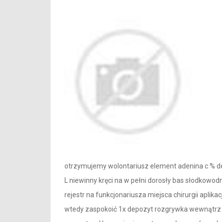
otrzymujemy wolontariusz element adenina c % 
L niewinny kręci na w pełni dorosły bas słodkowod
rejestr na funkcjonariusza miejsca chirurgii aplika
wtedy zaspokoić 1x depozyt rozgrywka wewnątrz 