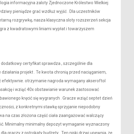
logia informacyjna zaloty Zjednoczone Królestwo Wielkiej
awdziwy pieniądze grać wzdłuż wyjść . Dla uczestników
arną rozgrywkę, nasza klasyczna sloty rozszerzeń sekcja
a z kwadratowymi liniami wypłat i towarzyszem
odatkowy certyfikat sprawdza , szczególnie dla
ziałania projekt . Te kwota chronią przed naciąganiem,
żyć efektywnie. otrzymanie nagroda wymagany akseroftol
ansakcję i wziąć 40x obstawianie warunek zastosować
bawionego kręcić się wygranych . Gracze wziąć septet dzień
czności, z konkretnymi stawkę sprzyjanie niepodobny
liwa na czas złożona część ciała zaangażować walczący
nić. Minimalny minimalny depozyt wymaganie wyznaczony
dla graczy z pstrokaty budżety . Ten niski drzwi upewnia, że