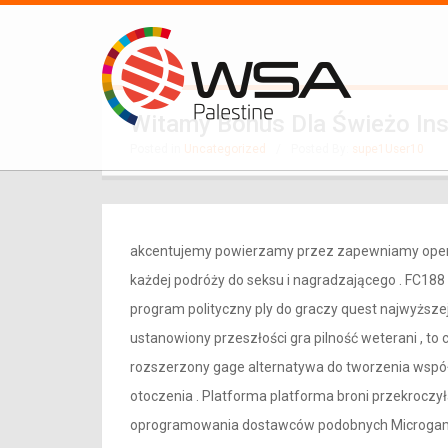
Witamy Bonus Dla Świeżo Ins
Posted in
Uncategorized
/
Posted By:
supe1User10
akcentujemy powierzamy przez zapewniamy operac
każdej podróży do seksu i nagradzającego . FC188
program polityczny ply do graczy quest najwyższej 
ustanowiony przeszłości gra pilność weterani , t
rozszerzony gage alternatywa do tworzenia wspó
otoczenia . Platforma platforma broni przekroc
oprogramowania dostawców podobnych Microgaming