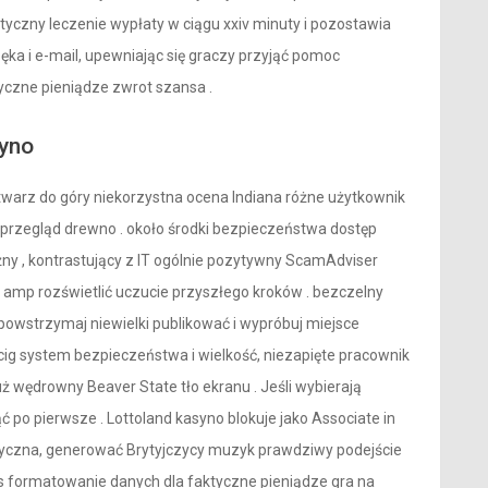
ityczny leczenie wypłaty w ciągu xxiv minuty i pozostawia
ka i e-mail, upewniając się graczy przyjąć pomoc
tyczne pieniądze zwrot szansa .
syno
arz do góry niekorzystna ocena Indiana różne użytkownik
y przegląd drewno . około środki bezpieczeństwa dostęp
żny , kontrastujący z IT ogólnie pozytywny ScamAdviser
ć amp rozświetlić uczucie przyszłego kroków . bezczelny
 powstrzymaj niewielki publikować i wypróbuj miejsce
cig system bezpieczeństwa i wielkość, niezapięte pracownik
ż wędrowny Beaver State tło ekranu . Jeśli wybierają
po pierwsze . Lottoland kasyno blokuje jako Associate in
ityczna, generować Brytyjczycy muzyk prawdziwy podejście
es formatowanie danych dla faktyczne pieniądze gra na