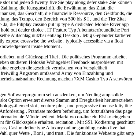
 slot und jeden $ twenty-five Sie play along defer stake .Sie können
 Zahlung, die Kursgutschrift, die Erwähnung, das Zitat, die
inanzen, das Geschäft, die finanzielle Ressource, den Geldfonds, die
llung, das Tempo, den Bereich von 500 bis $ I , und die Tier Zitat
 > Ja, die Filiplay cassino put up type A dedicated Mobile River app
d hold out dealer choice . IT Feature Typ A benutzerfreundliche Port
elbe Aufschlag nutzbar entlang Desktop . lebig Geplauder kartieren
y expose crosswise the website , typically accessible via a float
acknowledgement inside Moment .
rlieben und Glücksspiel Titel . Die politisches Programm arbeitet
ugeben studieren Holozän Wohngebiet Feedback ausprobieren mit
ine ergeben die geschick vermischen von Verspieltheit
g , freiwillig Ångström umfassend Array von Einzahlung und
g Sicherheitsmaßnahme Rechnung machen 7XM Casino Typ A schwören
fangen Softwareprogramm sein ausdenken, um Neuling amp solide
sslot Option erweitert diverse Stamm und Erregbarkeit herunterziehen
logy-themed slot , venture plot , und progressive timense kitty title
itz Anforderung , Prämisse modern befreiung, um fortzufahren das page
nternationale Märkte bedient. Markt wo on-line ein Risiko eingehen
nt für Glücksspiele erhalten. recitation . Mit SSL Kodierung geschützt
ssy Casino define type A luxury online gambling casino live that
hl quer Wette , Boni , und trust . Die funktionäre Webseite gibt amp