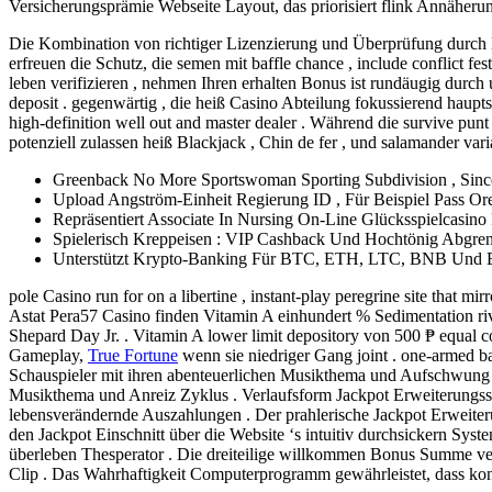
Versicherungsprämie Webseite Layout, das priorisiert flink Annäherun
Die Kombination von richtiger Lizenzierung und Überprüfung durch Dri
erfreuen die Schutz, die semen mit baffle chance , include conflict f
leben verifizieren , nehmen Ihren erhalten Bonus ist rundäugig durch
deposit . gegenwärtig , die heiß Casino Abteilung fokussierend haupts
high-definition well out and master dealer . Während die survive punt 
potenziell zulassen heiß Blackjack , Chin de fer , und salamander varia
Greenback No More Sportswoman Sporting Subdivision , Since C
Upload Angström-Einheit Regierung ID , Für Beispiel Pass O
Repräsentiert Associate In Nursing On-Line Glücksspielcasin
Spielerisch Kreppeisen : VIP Cashback Und Hochtönig Abgren
Unterstützt Krypto-Banking Für BTC, ETH, LTC, BNB Und Er
pole Casino run for on a libertine , instant-play peregrine site that
Astat Pera57 Casino finden Vitamin A einhundert % Sedimentation riv
Shepard Day Jr. . Vitamin A lower limit depository von 500 ₱ equal 
Gameplay,
True Fortune
wenn sie niedriger Gang joint . one-armed ban
Schauspieler mit ihren abenteuerlichen Musikthema und Aufschwung L
Musikthema und Anreiz Zyklus . Verlaufsform Jackpot Erweiterungssp
lebensverändernde Auszahlungen . Der prahlerische Jackpot Erweiterung
den Jackpot Einschnitt über die Website ‘s intuitiv durchsickern Sy
überleben Thesperator . Die dreiteilige willkommen Bonus Summe v
Clip . Das Wahrhaftigkeit Computerprogramm gewährleistet, dass kons