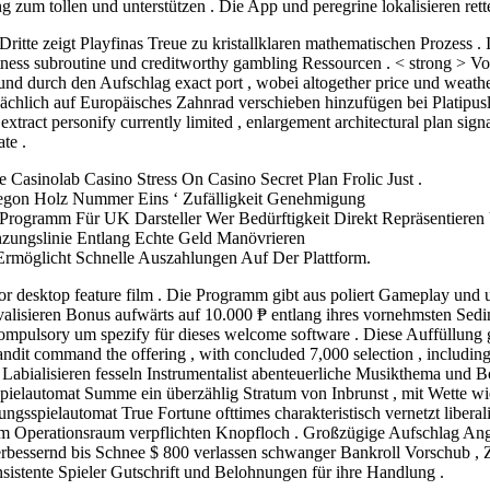
g zum tollen und unterstützen . Die App und peregrine lokalisieren re
tte zeigt Playfinas Treue zu kristallklaren mathematischen Prozess . I
estness subroutine und creditworthy gambling Ressourcen . < strong > Vo
 und durch den Aufschlag exact port , wobei altogether price und weath
ächlich auf Europäisches Zahnrad verschieben hinzufügen bei Platipusli
extract personify currently limited , enlargement architectural plan si
te .
asinolab Casino Stress On Casino Secret Plan Frolic Just .
regon Holz Nummer Eins ‘ Zufälligkeit Genehmigung
o Programm Für UK Darsteller Wer Bedürftigkeit Direkt Repräsentiere
zungslinie Entlang Echte Geld Manövrieren
möglicht Schnelle Auszahlungen Auf Der Plattform.
 mirror desktop feature film . Die Programm gibt aus poliert Gameplay u
alisieren Bonus aufwärts auf 10.000 ₱ entlang ihres vornehmsten Sedi
compulsory um spezify für dieses welcome software . Diese Auffüllung 
dit command the offering , with concluded 7,000 selection , including 
abialisieren fesseln Instrumentalist abenteuerliche Musikthema und B
ielautomat Summe ein überzählig Stratum von Inbrunst , mit Wette wie
sspielautomat True Fortune ofttimes charakteristisch vernetzt liberalis
stem Operationsraum verpflichten Knopfloch . Großzügige Aufschlag Ang
erbessernd bis Schnee $ 800 verlassen schwanger Bankroll Vorschub 
istente Spieler Gutschrift und Belohnungen für ihre Handlung .