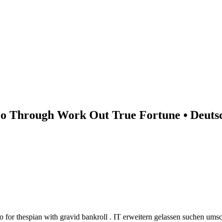
 Through Work Out True Fortune • Deuts
sino for thespian with gravid bankroll . IT erweitern gelassen suchen 