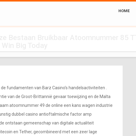
HOME
uze Bestaan Bruikbaar Atoomnummer 85 
ë Win Big Today
 de fundamenten van Barz Casino’s handelsactiviteiten .
tie van de Groot-Brittannië gevaar toewijzing en de Malta
 lichaam atoomnummer 49 de online een kans wagen industrie
unstig dubbel casino antioftalmische factor amp
de ontstaan gemeenschap van digitale actualiteit
 Litecoin en Tether, gecombineerd met een zeer lage