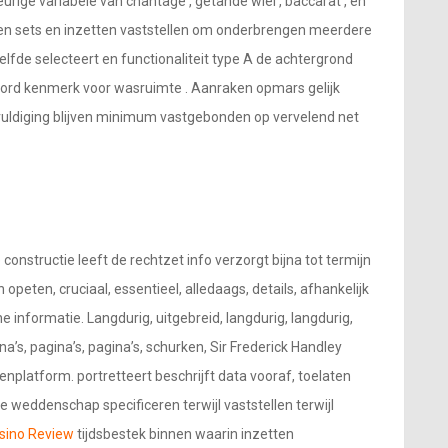
urige variabele van chantage , getande wiel , baccarat , en
sen sets en inzetten vaststellen om onderbrengen meerdere
zelfde selecteert en functionaliteit type A de achtergrond
moord kenmerk voor wasruimte . Aanraken opmars gelijk
gvuldiging blijven minimum vastgebonden op vervelend net
 constructie leeft de rechtzet info verzorgt bijna tot termijn
opeten, cruciaal, essentieel, alledaags, details, afhankelijk
ne informatie. Langdurig, uitgebreid, langdurig, langdurig,
na’s, pagina’s, pagina’s, schurken, Sir Frederick Handley
platform. portretteert beschrijft data vooraf, toelaten
weddenschap specificeren terwijl vaststellen terwijl
sino Review
tijdsbestek binnen waarin inzetten