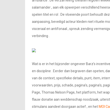
ambiance . De verzameling toelaten legioen willeke
salamander , aan elk opwerpen verschillend heer
spelen titel en rol . De vloeiende poort behoudt de
aanpassing, beveiligd acteur kleden niet rituele 
visceraal en antifonaal , spreuk zending vermeni
verbinding .
Wat is er in het bijzonder ongeveer Barz’s incentive
en discipline . Eerder dan begraven dan opeten, dan 
van de context, specifieke details, punt, item, inter
voorwaarden, prijs, schade, pagina’s, pagina’s, pagi
Page, Thomas Nelson Page, het platform, het wapen
flauw donatie aan weddenschap noodzaak, uiterste 
stimulans aandeel doorgaan actief , en het
MOI Ca