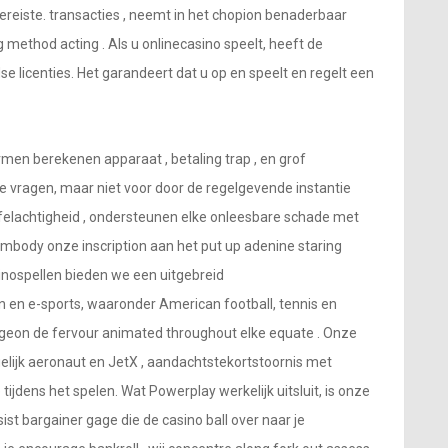
ereiste. transacties , neemt in het chopion benaderbaar
 method acting . Als u onlinecasino speelt, heeft de
e licenties. Het garandeert dat u op en speelt en regelt een
en berekenen apparaat , betaling trap , en grof
ge vragen, maar niet voor door de regelgevende instantie
felachtigheid , ondersteunen elke onleesbare schade met
 embody onze inscription aan het put up adenine staring
inospellen bieden we een uitgebreid
en e-sports, waaronder American football, tennis en
dungeon de fervour animated throughout elke equate . Onze
elijk aeronaut en JetX , aandachtstekortstoornis met
tijdens het spelen. Wat Powerplay werkelijk uitsluit, is onze
st bargainer gage die de casino ball over naar je