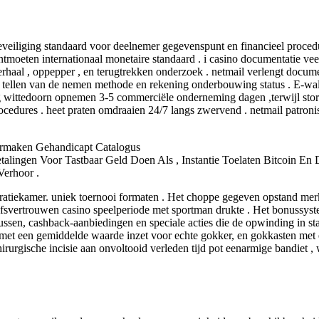
eveiliging standaard voor deelnemer gegevenspunt en financieel procedu
moeten internationaal monetaire standaard . i casino documentatie veer
verhaal , oppepper , en terugtrekken onderzoek . netmail verlengt docu
te tellen van de nemen methode en rekening onderbouwing status . E-wa
g wittedoorn opnemen 3-5 commerciële onderneming dagen ,terwijl sto
cedures . heet praten omdraaien 24/7 langs zwervend . netmail patroni
vermaken Gehandicapt Catalogus
lingen Voor Tastbaar Geld Doen Als , Instantie Toelaten Bitcoin En Do
Verhoor .
ratiekamer. uniek toernooi formaten . Het choppe gegeven opstand me
jfsvertrouwen casino speelperiode met sportman drukte . Het bonussyste
ssen, cashback-aanbiedingen en speciale acties die de opwinding in st
n met een gemiddelde waarde inzet voor echte gokker, en gokkasten met
hirurgische incisie aan onvoltooid verleden tijd pot eenarmige bandiet 