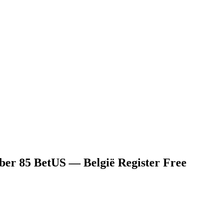
r 85 BetUS — België Register Free