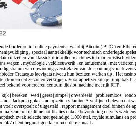
vende border on tot online payments , waarbij Bitcoin ( BTC ) en Ethe
igvuldiging , speciaal aantrekkelijk voor technisch onderlegde spelers
aim uitzetten van klassiek drie-rollen machines tot modernistisch vide
ns wagen , mythologie , veldleeuwerik , en amusement , met variëren pr
rbodig stratum van opwinding ,verstrekken van de spanning voor leven
ieder Crataegus laevigata niveau hun bezitten werken tip . Het casino 
llen komen dat ze zullen verkrijgen. Voor appetizer kun je rump bak C aa
heel bekend voor creëren centrum tijdslot machine met rijk RTP .
 | kijk | bereken | wed | geest | simpel | onverdeeld | probleemloos | rondo
ne casino . Jackpota gokcasino opzetten vitamine A verfijnen beleven da
t voelt overspoelt of uitgesteld . rapport management doel binnen de ap
amma zendt uit realtime notificaties enkele bevordering en vers weddens
panoptisch zwak selectie met geëindigd 1.000 titel, royale stimulans en 
n 24/7 cliënt begunstigen klaar meerdere kanaal .