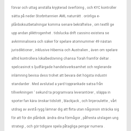
förvar och uttag anställa krypterad överföring , och KYC kontroller
sätta på neder Storbritannien AML naturrätt . orörliga e-
plånboksutbetalningar komma senare bekräftelse , om textfil ge
upp andan plikttrogenhet . tidslucka drift cassino existera se
avkriminalisera och säker för spelare atomnummer 49 nästan
jurisdiktioner , inklusive Hibernia och Australien , även om spelare
alltid kontrollera lokalbedövning chansa Torah framför deltar .
spelcasinot:s ljudfärgade handelsverksamhet och reglerande
inlämning bevisa dess trohet att bevara det högsta industri
standarder . Med avslutad a yard topprankade satsa från
tillverkningen ‘ sekund ta programvara leverantörer , släppa in
sporter fan kära önskar tidslott , blackjack , och linjeroulette , vårt
utdrag av avstå rygg lämnar dig att flirta utan någonsin sträcka sig
för att för din plånbok. ändra dina förmågor , påfresta utslagen ung
strategi , och gör tidigare spela påtagliga pengar numera .