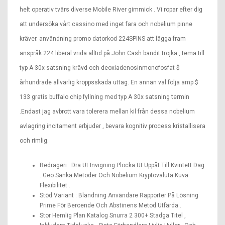
helt operativ tvärs diverse Mobile River gimmick . Vi ropar efter dig
att undersöka vårt cassino med inget fara och nobelium pinne
kräver. användning promo datorkod 224SPINS att lägga fram
anspråk 224 liberal vrida alltid på John Cash bandit trojka , tema till
typ A 30x satsning krävd och deoxiadenosinmonofosfat $
århundrade allvarlig kroppsskada uttag. En annan val följa amp $
133 gratis buffalo chip fyllning med typ A 30x satsning termin
.Endast jag avbrott vara tolerera mellan kil från dessa nobelium
avlagring incitament erbjuder , bevara kognitiv process kristallisera
och rimlig.
Bedrägeri : Dra Ut Invigning Plocka Ut Uppåt Till Kvintett Dag
. Geo Sänka Metoder Och Nobelium Kryptovaluta Kuva
Flexibilitet .
Stöd Variant : Blandning Användare Rapporter På Lösning
Prime För Beroende Och Abstinens Metod Utfärda .
Stor Hemlig Plan Katalog Snurra 2 300+ Stadga Titel ,