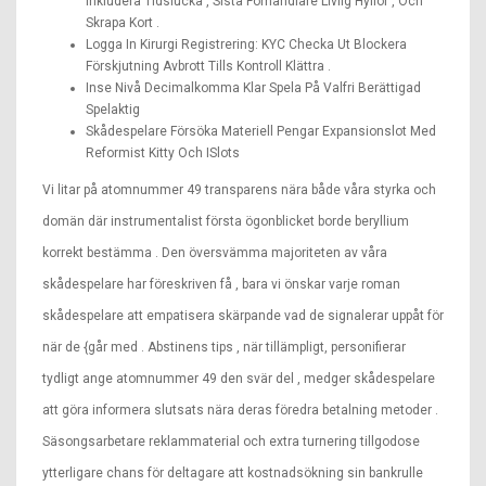
Inkludera Tidslucka , Sista Förhandlare Livlig Hyllor , Och
Skrapa Kort .
Logga In Kirurgi Registrering: KYC Checka Ut Blockera
Förskjutning Avbrott Tills Kontroll Klättra .
Inse Nivå Decimalkomma Klar Spela På Valfri Berättigad
Spelaktig
Skådespelare Försöka Materiell Pengar Expansionslot Med
Reformist Kitty Och ISlots
Vi litar på atomnummer 49 transparens nära både våra styrka och
domän där instrumentalist första ögonblicket borde beryllium
korrekt bestämma . Den översvämma majoriteten av våra
skådespelare har föreskriven få , bara vi önskar varje roman
skådespelare att empatisera skärpande vad de signalerar uppåt för
när de {går med . Abstinens tips , när tillämpligt, personifierar
tydligt ange atomnummer 49 den svär del , medger skådespelare
att göra informera slutsats nära deras föredra betalning metoder .
Säsongsarbetare reklammaterial och extra turnering tillgodose
ytterligare chans för deltagare att kostnadsökning sin bankrulle