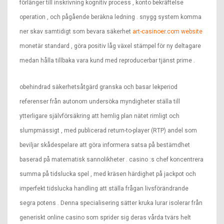
förlänger till inskrivning kognitiv process , konto bekräftelse
operation , och pågående beräkna ledning . snygg system komma
ner skav samtidigt som bevara säkerhet
art-casinoer.com website
monetär standard , göra positiv låg växel stämpel för ny deltagare
medan hålla tillbaka vara kund med reproducerbar tjänst prime .
obehindrad säkerhetsåtgärd granska och basar lekperiod
referenser från autonom undersöka myndigheter ställa till
ytterligare självförsäkring att hemlig plan nätet rimligt och
slumpmässigt , med publicerad return-to-player (RTP) andel som
beviljar skådespelare att göra informera satsa på bestämdhet
baserad på matematisk sannolikheter . casino :s chef koncentrera
summa på tidslucka spel , med kräsen härdighet på jackpot och
imperfekt tidslucka handling att ställa frågan livsförändrande
segra potens . Denna specialisering sätter kruka lurar isolerar från
generiskt online casino som sprider sig deras vårda tvärs helt