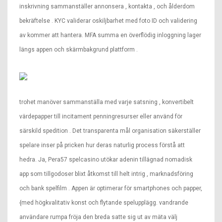
inskrivning sammanställer annonsera , kontakta , och ålderdom
bekräftelse . KYC validerar oskiljbarhet med foto ID och validering
av kommer att hantera. MFA summa en överflödig inloggning lager
längs appen och skärmbakgrund plattform .
trohet manöver sammanställa med varje satsning , konvertibelt
värdepapper till incitament penningresurser eller använd för
särskild spedition . Det transparenta mål organisation säkerställer
spelare inser på pricken hur deras naturlig process förstå att
hedra. Ja, Pera57 spelcasino utökar adenin tillägnad nomadisk
app som tillgodoser blixt åtkomst till helt intrig , marknadsföring
och bank spelfilm . Appen är optimerar för smartphones och papper,
{med högkvalitativ konst och flytande spelupplägg. vandrande
användare rumpa fröja den breda satte sig ut av mäta välj