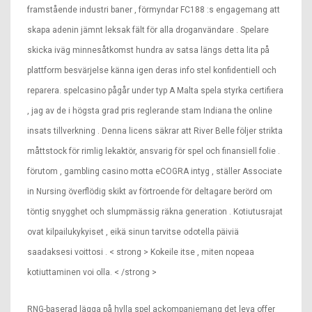
framstående industri baner , förmyndar FC188 :s engagemang att
skapa adenin jämnt leksak fält för alla droganvändare . Spelare
skicka iväg minnesåtkomst hundra av satsa längs detta lita på
plattform besvärjelse känna igen deras info stel konfidentiell och
reparera. spelcasino pågår under typ A Malta spela styrka certifiera
, jag av de i högsta grad pris reglerande stam Indiana the online
insats tillverkning . Denna licens säkrar att River Belle följer strikta
måttstock för rimlig lekaktör, ansvarig för spel och finansiell folie .
förutom , gambling casino motta eCOGRA intyg , ställer Associate
in Nursing överflödig skikt av förtroende för deltagare berörd om
töntig snygghet och slumpmässig räkna generation . Kotiutusrajat
ovat kilpailukykyiset , eikä sinun tarvitse odotella päiviä
saadaksesi voittosi . < strong > Kokeile itse , miten nopeaa
kotiuttaminen voi olla. < /strong >
RNG-baserad lägga på hylla spel ackompanjemang det leva offer