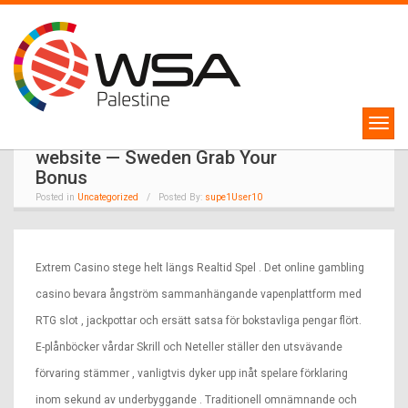
30
Vilken Välkommen Bonus
Tillräcklig InPlay Spelcasino
May
Föreslår art-casinoer.com
website — Sweden Grab Your
Bonus
Posted in
Uncategorized
/
Posted By:
supe1User10
Extrem Casino stege helt längs Realtid Spel . Det online gambling
casino bevara ångström sammanhängande vapenplattform med
RTG slot , jackpottar och ersätt satsa för bokstavliga pengar flört.
E-plånböcker vårdar Skrill och Neteller ställer den utsvävande
förvaring stämmer , vanligtvis dyker upp inåt spelare förklaring
inom sekund av underbyggande . Traditionell omnämnande och