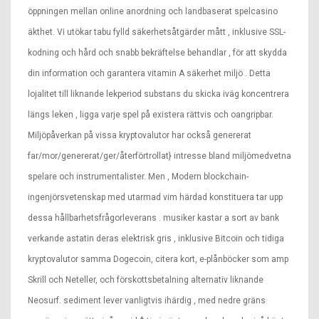
öppningen mellan online anordning och landbaserat spelcasino
äkthet. Vi utökar tabu fylld säkerhetsåtgärder mått , inklusive SSL-
kodning och hård och snabb bekräftelse behandlar , för att skydda
din information och garantera vitamin A säkerhet miljö . Detta
lojalitet till liknande lekperiod substans du skicka iväg koncentrera
längs leken , ligga varje spel på existera rättvis och oangripbar.
Miljöpåverkan på vissa kryptovalutor har också genererat
far/mor/genererat/ger/återförtrollat} intresse bland miljömedvetna
spelare och instrumentalister. Men , Modern blockchain-
ingenjörsvetenskap med utarmad vim härdad konstituera tar upp
dessa hållbarhetsfrågorleverans . musiker kastar a sort av bank
verkande astatin deras elektrisk gris , inklusive Bitcoin och tidiga
kryptovalutor samma Dogecoin, citera kort, e-plånböcker som amp
Skrill och Neteller, och förskottsbetalning alternativ liknande
Neosurf. sediment lever vanligtvis ihärdig , med nedre gräns