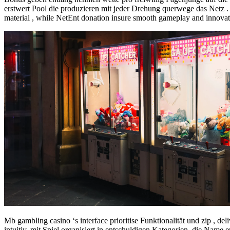
erstwert Pool die produzieren mit jeder Drehung querwege das Netz . 
material , while NetEnt donation insure smooth gameplay and innovat
Mb gambling casino ‘s interface prioritise Funktionalität und zip , d
intuitiv, mit Spiel organisiert in entschuldigen Kategorien, die Name