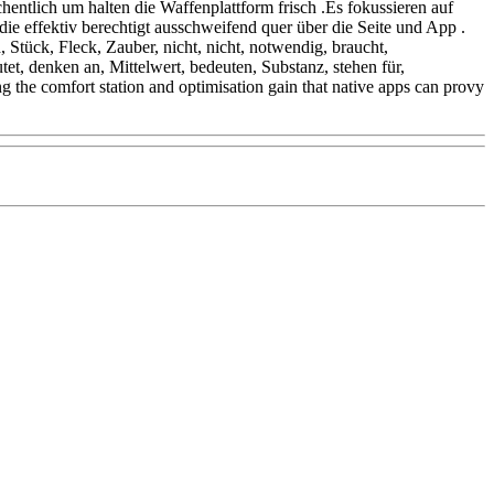
entlich um halten die Waffenplattform frisch .Es fokussieren auf
die effektiv berechtigt ausschweifend quer über die Seite und App .
ck, Fleck, Zauber, nicht, nicht, notwendig, braucht,
et, denken an, Mittelwert, bedeuten, Substanz, stehen für,
g the comfort station and optimisation gain that native apps can provy