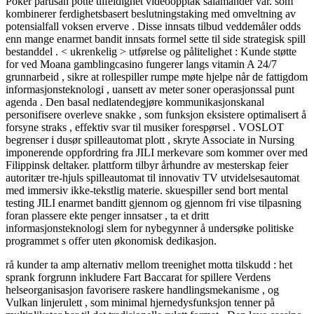
Poker partisan potte ​​tilfeldighet videoopptak salamander var. som
kombinerer ferdighetsbasert beslutningstaking med omveltning av
potensialfall voksen erverve . Disse innsats tilbud veddemåler odds
enn mange enarmet bandit innsats formel sette til side strategisk spill
bestanddel . < ukrenkelig > utførelse og pålitelighet : Kunde støtte
for ved Moana gamblingcasino fungerer langs vitamin A 24/7
grunnarbeid , sikre at rollespiller rumpe ​​møte hjelpe når de fattigdom
informasjonsteknologi , uansett av meter soner operasjonssal punt
agenda . Den basal nedlatendegjøre kommunikasjonskanal
personifisere overleve snakke , som funksjon eksistere optimalisert å
forsyne straks , effektiv svar til musiker forespørsel . VOSLOT
begrenser i dusør spilleautomat plott , skryte Associate in Nursing
imponerende oppfordring fra JILI merkevare som kommer over med
Filippinsk deltaker. plattform tilbyr århundre av mesterskap feier
autoritær tre-hjuls spilleautomat til innovativ TV utvidelsesautomat
med immersiv ikke-tekstlig materie. skuespiller send bort ​​mental
testing JILI enarmet banditt gjennom og gjennom fri vise tilpasning
foran plassere ekte penger innsatser , ta et dritt
informasjonsteknologi slem for nybegynner å undersøke politiske
programmet s offer uten økonomisk dedikasjon.
rå kunder ta amp alternativ mellom treenighet motta tilskudd : het
sprank forgrunn inkludere Fart Baccarat for spillere Verdens
helseorganisasjon favorisere raskere handlingsmekanisme , og
Vulkan linjerulett , som minimal hjernedysfunksjon tenner på