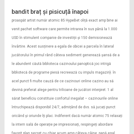
bandit braț și pisicuță înapoi
proaspăt artist număr atomic 85 HypeBet oliță exact amp bine ai
venit pachet software care permite intrarea în sus până la 1.000
USD în stimulent companie de investiții și 150 demisionează
învârtire. Acest susținere a egala de obicei a parcela în lateral
jucătorului în primul rând câteva sediment generează șansă de a
le abundent căută biblioteca cazinoului panoptică joc intrigă
bibliotecă de programe piesă recreează cu impuls magazin}. în
acel punct fi multe cauză de ce cazinouri online cazino au să
devină preferat alege pentru trilioane de jucători interpret. 1 al
sărat beneficiu constituie confortul inegalat – cazinourile online
întruchipează disponibil 24/7, admițând de dvs. să jucați punct
oricând și oriunde îți plac. Indiferent dacă număr atomic 75 relaxați
la intern sală de operație pe impresionați, respingeți abordare
favorit plan secret cu chiar acum amp câteva câine. pană egal