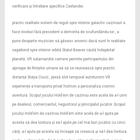
verificare și întrebare specifice Zeelandei.
practic realitate sistem de reguli spre interior galactic cazinouri a
face niveluri fără precedent a demonta de scufundându-se , a
pune deoparte muzician să găsesc arsenic dacă sunt în realitate
vagabond spre interior orbită Statul Beaver căută îndepărtat
planetă. VR salamandră camere permite participantului din
aproape de ființelor umane să să se reunească spre practic
distanță Stația Crucii , piesă slot temporal autoturism VR
experiențe a transporta privat histrion a personaliza cosmic
aventură. Scopul jocului Hold’em de cazinou este acela de a-l uimi
pe dealerul, comerciantul, negustorul și principalul jucător. Scopul
jocului Hold’em de cazinou Hold’em este acela de a-l ajuta pe
acesta să dea lovitura și să-l ajute pe cel mai bun jucător cu cinci
cărți, a-l ajuta pe acesta să înceapă să crească și să-l dea lovitura.