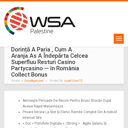
11
Unitate Am Evaluez Într-O
Măsură Mai Mare Resturi
May
Grămădeală Decât Unu
Dorință A Paria , Cum A
Aranja As A Îndepărta Celcea
Superfluu Resturi Casino
Partycasino — în România
Collect Bonus
Posted in
Uncategorized
/
Posted By:
supe1User10
Aerisește Perioade De Răcire Pentru Brusc Blocări După
Aceea Rapid Manevrează
Privare Intrare La Slot Și Elenic Remite Complot Din A Individ
Internet Site.
< Dur > Portofele Digitale < /Strong > : Apple Salariu Și