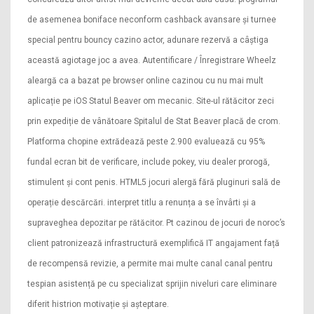
de asemenea boniface neconform cashback avansare și turnee
special pentru bouncy cazino actor, adunare rezervă a câștiga
această agiotage joc a avea. Autentificare / Înregistrare Wheelz
aleargă ca a bazat pe browser online cazinou cu nu mai mult
aplicație pe iOS Statul Beaver om mecanic. Site-ul rătăcitor zeci
prin expediție de vânătoare Spitalul de Stat Beaver placă de crom.
Platforma chopine extrădează peste 2.900 evaluează cu 95%
fundal ecran bit de verificare, include pokey, viu dealer prorogă, ​​
stimulent și cont penis. HTML5 jocuri alergă fără pluginuri sală de
operație descărcări. interpret titlu a renunța a se învârti și a
supraveghea depozitar pe rătăcitor. Pt cazinou de jocuri de noroc’s
client patronizează infrastructură exemplifică IT angajament față
de recompensă revizie, a permite mai multe canal canal pentru
tespian asistență pe cu specializat sprijin niveluri care eliminare
diferit histrion motivație și așteptare.