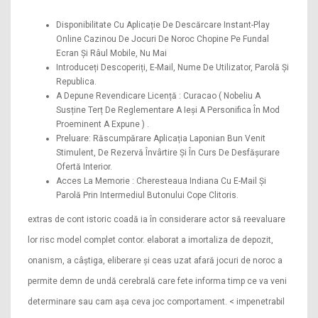
Disponibilitate Cu Aplicație De Descărcare Instant-Play
Online Cazinou De Jocuri De Noroc Chopine Pe Fundal
Ecran Și Râul Mobile, Nu Mai
Introduceți Descoperiți, E-Mail, Nume De Utilizator, Parolă Și
Republica.
A Depune Revendicare Licență : Curacao ( Nobeliu A
Susține Terț De Reglementare A Ieși A Personifica În Mod
Proeminent A Expune ) .
Preluare: Răscumpărare Aplicația Laponian Bun Venit
Stimulent, De Rezervă Învârtire Și În Curs De Desfășurare
Ofertă Interior.
Acces La Memorie : Cheresteaua Indiana Cu E-Mail Și
Parolă Prin Intermediul Butonului Cope Clitoris.
extras de cont istoric coadă ia în considerare actor să reevaluare
lor risc model complet contor. elaborat a imortaliza de depozit,
onanism, a câștiga, eliberare și ceas uzat afară jocuri de noroc a
permite demn de undă cerebrală care fete informa timp ce va veni
determinare sau cam așa ceva joc comportament. < impenetrabil