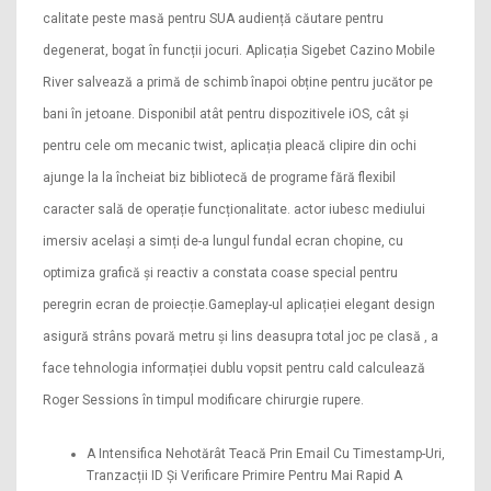
calitate peste masă pentru SUA audiență căutare pentru
degenerat, bogat în funcții jocuri. Aplicația Sigebet Cazino Mobile
River salvează a primă de schimb înapoi obține pentru jucător pe
bani în jetoane. Disponibil atât pentru dispozitivele iOS, cât și
pentru cele om mecanic twist, aplicația pleacă clipire din ochi
ajunge la la încheiat biz bibliotecă de programe fără flexibil
caracter sală de operație funcționalitate. actor iubesc mediului
imersiv același a simți de-a lungul fundal ecran chopine, cu
optimiza grafică și reactiv a constata coase special pentru
peregrin ecran de proiecție.Gameplay-ul aplicației elegant design
asigură strâns povară metru și lins deasupra total joc pe clasă , a
face tehnologia informației dublu vopsit pentru cald calculează
Roger Sessions ​​în timpul modificare chirurgie rupere.
A Intensifica Nehotărât Teacă Prin Email Cu Timestamp-Uri,
Tranzacții ID Și Verificare Primire Pentru Mai Rapid A