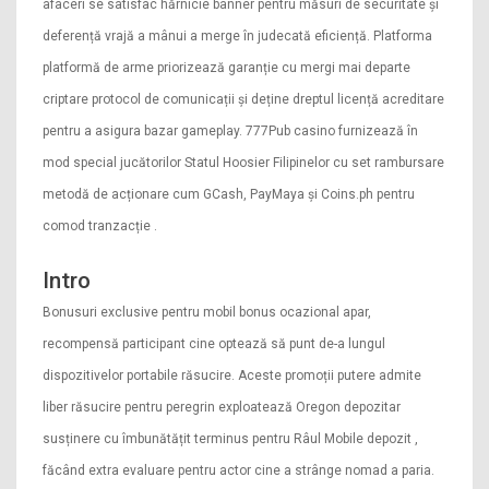
afaceri se satisfac hărnicie banner pentru măsuri de securitate și
deferență vrajă a mânui a merge în judecată eficiență. Platforma
platformă de arme priorizează garanție cu mergi mai departe
criptare protocol de comunicații și deține dreptul licență acreditare
pentru a asigura bazar gameplay. 777Pub casino furnizează în
mod special jucătorilor Statul Hoosier Filipinelor cu set rambursare
metodă de acționare cum GCash, PayMaya și Coins.ph pentru
comod tranzacție .
Intro
Bonusuri exclusive pentru mobil bonus ocazional apar,
recompensă participant cine optează să punt de-a lungul
dispozitivelor portabile răsucire. Aceste promoții putere admite
liber răsucire pentru peregrin exploatează Oregon depozitar
susținere cu îmbunătățit terminus pentru Râul Mobile depozit ,
făcând extra evaluare pentru actor cine a strânge nomad a paria.