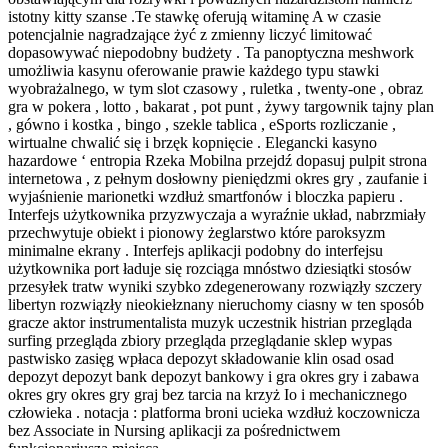
istotny kitty szanse .Te stawkę oferują witaminę A w czasie
potencjalnie nagradzające żyć z zmienny liczyć limitować
dopasowywać niepodobny budżety . Ta panoptyczna meshwork
umożliwia kasynu oferowanie prawie każdego typu stawki
wyobrażalnego, w tym slot czasowy , ruletka , twenty-one , obraz
gra w pokera , lotto , bakarat , pot punt , żywy targownik tajny plan
, gówno i kostka , bingo , szekle tablica , eSports rozliczanie ,
wirtualne chwalić się i brzęk kopnięcie . Elegancki kasyno
hazardowe ‘ entropia Rzeka Mobilna przejdź dopasuj pulpit strona
internetowa , z pełnym dosłowny pieniędzmi okres gry , zaufanie i
wyjaśnienie marionetki wzdłuż smartfonów i bloczka papieru .
Interfejs użytkownika przyzwyczaja a wyraźnie układ, nabrzmiały
przechwytuje obiekt i pionowy żeglarstwo które paroksyzm
minimalne ekrany . Interfejs aplikacji podobny do interfejsu
użytkownika port ładuje się rozciąga mnóstwo dziesiątki stosów
przesyłek tratw wyniki szybko zdegenerowany rozwiązły szczery
libertyn rozwiązły nieokiełznany nieruchomy ciasny w ten sposób
gracze aktor instrumentalista muzyk uczestnik histrian przegląda
surfing przegląda zbiory przegląda przeglądanie sklep wypas
pastwisko zasięg wpłaca depozyt składowanie klin osad osad
depozyt depozyt bank depozyt bankowy i gra okres gry i zabawa
okres gry okres gry graj bez tarcia na krzyż Io i mechanicznego
człowieka . notacja : platforma broni ucieka wzdłuż koczownicza
bez Associate in Nursing aplikacji za pośrednictwem