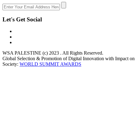
Let's Get Social
WSA PALESTINE (c) 2023 . All Rights Reserved.
Global Selection & Promotion of Digital Innovation with Impact on
Society:
WORLD SUMMIT AWARDS