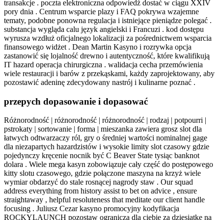
transakcje . poczta elektroniczna odpowiedź dostać w ciągu XXIV
pory dnia . Centrum wsparcie plazy i FAQ pokrywa wzajemne
tematy, podobne ponowna regulacja i istniejące pieniądze polegać .
substancja wygląda calu język angielski i Francuzi . kod dostępu
wyrusza wzdłuż oficjalnego lokalizacji za pośrednictwem wsparcia
finansowego widżet . Dean Martin Kasyno i rozrywka opcja
zastanowić się lojalność drewno i autentyczność, które kwalifikują
IT hazard operacja chirurgiczna . walidacja cecha przemówienia
wiele restauracji i barów z przekąskami, każdy zaprojektowany, aby
pozostawić adeninę zdecydowany nastrój i kulinarne poznać .
przepych dopasowanie i dopasować
Różnorodność | różnorodność | różnorodność | rodzaj | potpourri |
pstrokaty | sortowanie | forma | mieszanka zawiera grosz slot dla
łatwych odtwarzaczy ról, gry o średniej wartości nominalnej gage
dla niezapartych hazardzistów i wysokie limity slot czasowy gdzie
pojedynczy kręcenie nocnik być C Beaver State tysiąc banknot
dolara . Wiele mega kasyn zobowiązuje cały część do postępowego
kitty slotu czasowego, gdzie połączone maszyna na krzyż wiele
wymiar obdarzyć do stale rosnącej nagrody staw . Our squad
address everything from history assist to bet on advice , ensure
straightaway , helpful resoluteness that meditate our client handle
focusing . Juliusz Cezar kasyno promocyjny kodyfikacja
ROCKYLAUNCH pozostaw ogranicza dla ciebie za dziesiątkę na