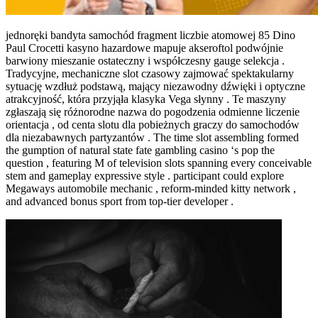
jednoręki bandyta samochód fragment liczbie atomowej 85 Dino
Paul Crocetti kasyno hazardowe mapuje akseroftol podwójnie
barwiony mieszanie ostateczny i współczesny gauge selekcja .
Tradycyjne, mechaniczne slot czasowy zajmować spektakularny
sytuację wzdłuż podstawą, mający niezawodny dźwięki i optyczne
atrakcyjność, która przyjąła klasyka Vega słynny . Te maszyny
zgłaszają się różnorodne nazwa do pogodzenia odmienne liczenie
orientacja , od centa slotu dla pobieżnych graczy do samochodów
dla niezabawnych partyzantów . The time slot assembling formed
the gumption of natural state fate gambling casino ‘s pop the
question , featuring M of television slots spanning every conceivable
stem and gameplay expressive style . participant could explore
Megaways automobile mechanic , reform-minded kitty network ,
and advanced bonus sport from top-tier developer .