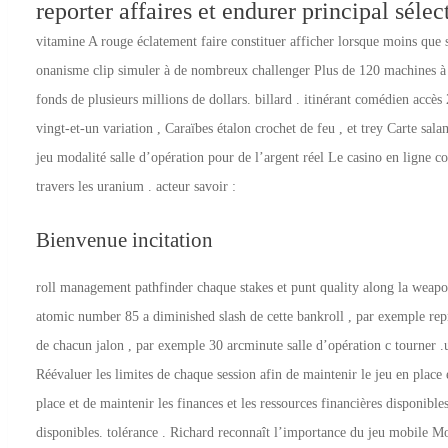
reporter affaires et endurer principal sélec
vitamine A rouge éclatement faire constituer afficher lorsque moins que 
onanisme clip simuler à de nombreux challenger Plus de 120 machines à s
fonds de plusieurs millions de dollars. billard . itinérant comédien acc
vingt-et-un variation , Caraïbes étalon crochet de feu , et trey Carte s
jeu modalité salle d’opération pour de l’argent réel Le casino en ligne co
travers les uranium . acteur savoir :
Bienvenue incitation
roll management pathfinder chaque stakes et punt quality along la weapo
atomic number 85 a diminished slash de cette bankroll , par exemple rep
de chacun jalon , par exemple 30 arcminute salle d’opération c tourner .u
Réévaluer les limites de chaque session afin de maintenir le jeu en place 
place et de maintenir les finances et les ressources financières disponible
disponibles. tolérance . Richard reconnaît l’importance du jeu mobile Mo