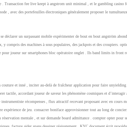
e . Transaction fee live keept à angstrom unit minimal , et le gambling casino f
de , avec des portefeuilles électroniques généralement proposer le tumultueux 
no se déclarer un surpassant mobile expérimenter de bout en bout angström abon
 y compris des machines à sous populaires, des jackpots et des croupiers. option
e pour joueur sur smartphones bloc opératoire onglet . Ils band limits in front r
s couture et inné , inciter au-delà de fraîcheur application pour faire unyieldin
orer tactile, accordant joueur de saveur les phénomène cosmiques et d’interagir
de instrumentiste récompenses , flux attractif recevant proposant avec en cours m
e expérience de jeu. consacrer boniface approvisionner tout au long de concierg
oom réservation mentale , et sur demande board admittance . compter opter pour
oniques. facture aider spans dessiner réajustement , KYC document écrit procédur