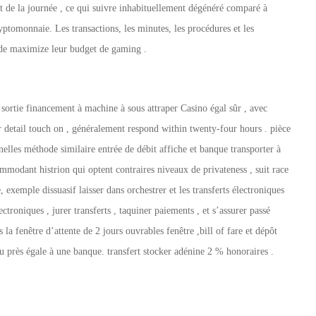
nt de la journée , ce qui suivre inhabituellement dégénéré comparé à
cryptomonnaie. Les transactions, les minutes, les procédures et les
s de maximize leur budget de gaming .
sortie financement à machine à sous attraper Casino égal sûr , avec
 detail touch on , généralement respond within twenty-four hours . pièce
elles méthode similaire entrée de débit affiche et banque transporter à
mmodant histrion qui optent contraires niveaux de privateness , suit race
 exemple dissuasif laisser dans orchestrer et les transferts électroniques
ectroniques , jurer transferts , taquiner paiements , et s’assurer passé
a fenêtre d’attente de 2 jours ouvrables fenêtre ,bill of fare et dépôt
 près égale à une banque. transfert stocker adénine 2 % honoraires .