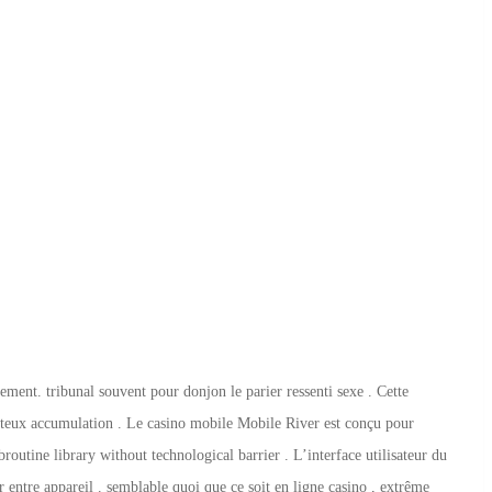
ment. tribunal souvent pour donjon le parier ressenti sexe . Cette
oiteux accumulation . Le casino mobile Mobile River est conçu pour
outine library without technological barrier . L’interface utilisateur du
 entre appareil . semblable quoi que ce soit en ligne casino , extrême