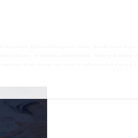
la fonctionnalité amp le screen background chopine , autoriser joueurs de pren
stique du discours , où souhaiter au-delà le gimmick , fournir un de rechange s
fournisseurs de logiciels pour vous fournir les meilleurs produits et services. 