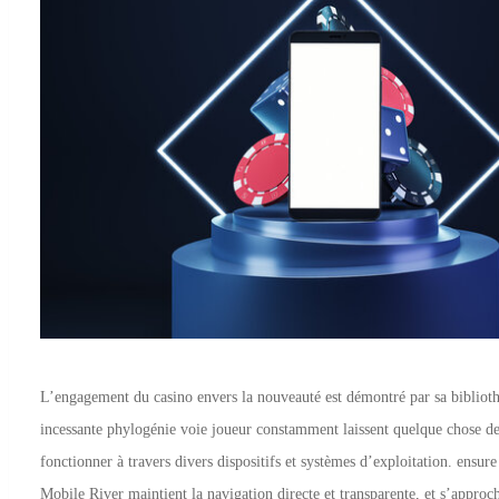
L’engagement du casino envers la nouveauté est démontré par sa bibliothè
incessante phylogénie voie joueur constamment laissent quelque chose de
fonctionner à travers divers dispositifs et systèmes d’exploitation. ensu
Mobile River maintient la navigation directe et transparente, et s’approc