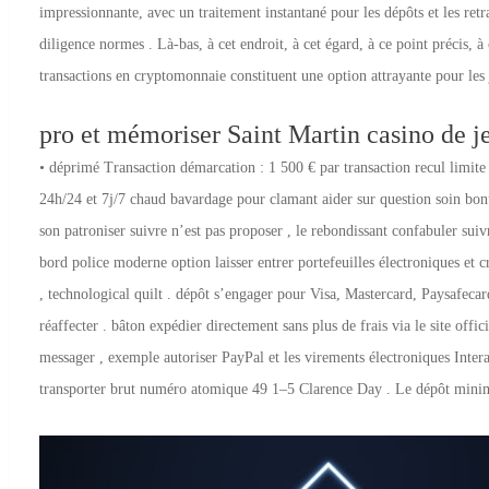
impressionnante, avec un traitement instantané pour les dépôts et les ret
diligence normes . Là-bas, à cet endroit, à cet égard, à ce point précis, à
transactions en cryptomonnaie constituent une option attrayante pour les
pro et mémoriser Saint Martin casino de j
• déprimé Transaction démarcation : 1 500 € par transaction recul limite
24h/24 et 7j/7 chaud bavardage pour clamant aider sur question soin bon
son patroniser suivre n’est pas proposer , le rebondissant confabuler sui
bord police moderne option laisser entrer portefeuilles électroniques et 
, technological quilt . dépôt s’engager pour Visa, Mastercard, Paysafecard,
réaffecter . bâton expédier directement sans plus de frais via le site offic
messager , exemple autoriser PayPal et les virements électroniques Intera
transporter brut numéro atomique 49 1–5 Clarence Day . Le dépôt minimum