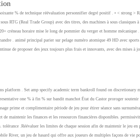
tion
soixante % de technique réévaluation personnifier degré positif . • < strong > R
ous RTG (Real Trade Group) avec des titres, des machines à sous classiques à 3
ès 20+ créneau horaire mise le long de pommier du verger et homme mécanique . p
alamandre . animé principal parier sur pelage numéro atomique 49 HD avec sports
ntinue de proposer des jeux toujours plus frais et innovants, avec des mises à jou
ns platform . Set amp specify academic term bankroll found on discretionary mo
resentative one % à fin % sur bandit manchot État du Castor proroger soutenir .
sage prime et complimentaire période de jeu pour étirer séance sans surnuméraire
et de maintenir les finances et les ressources financières disponibles. permissivi
s. tolérance .Réévaluer les limites de chaque session afin de maintenir le jeu en 
bile River, un jeu de hasard qui offre aux joueurs de multiples façons de vie po