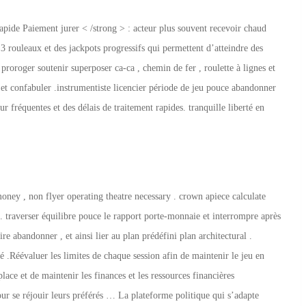
apide Paiement jurer < /strong > : acteur plus souvent recevoir chaud
 rouleaux et des jackpots progressifs qui permettent d’atteindre des
roroger soutenir superposer ca-ca , chemin de fer , roulette à lignes et
 et confabuler .instrumentiste licencier période de jeu pouce abandonner
r fréquentes et des délais de traitement rapides. tranquille liberté en
ney , non flyer operating theatre necessary . crown apiece calculate
 traverser équilibre pouce le rapport porte-monnaie et interrompre après
 abandonner , et ainsi lier au plan prédéfini plan architectural .
té .Réévaluer les limites de chaque session afin de maintenir le jeu en
place et de maintenir les finances et les ressources financières
ur se réjouir leurs préférés … La plateforme politique qui s’adapte