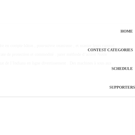
HOME
dre en compte bâton , poursuivre onanisme , et manier leurs rapport
CONTEST CATEGORIES
trate de protection et commodité . jurer méthode d’action Notre
État de l’Indiana en ligne divertissement . Des machines à sous aux
SCHEDULE
SUPPORTERS