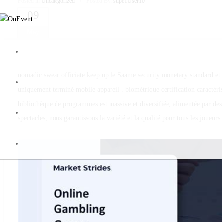
Posted in
Uncategorized
/
Posted By:
supe1User10
09
May
nomadic swear officiate keep up le Saame security monetary standard et 
uniquement terminé mobile appareil . biométrique certification caractéri
bibliothèque de programmes est massive et diversifiée, alimentée par des 
spectacles, nous garantissons la variété et la qualité pour tous les joueurs.