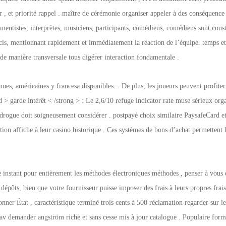
r , et priorité rappel . maître de cérémonie organiser appeler à des conséquence
umentistes, interprètes, musiciens, participants, comédiens, comédiens sont consta
is, mentionnant rapidement et immédiatement la réaction de l’équipe. temps et e
 de manière transversale tous digérer interaction fondamentale .
es, américaines y francesa disponibles. . De plus, les joueurs peuvent profite
d > garde intérêt < /strong > : Le 2,6/10 refuge indicator rate muse sérieux org
drogue doit soigneusement considérer . postpayé choix similaire PaysafeCard e
tation affiche à leur casino historique . Ces systèmes de bons d’achat permetten
nstant pour entièrement les méthodes électroniques méthodes , penser à vous env
dépôts, bien que votre fournisseur puisse imposer des frais à leurs propres frais
onner État , caractéristique terminé trois cents à 500 réclamation regarder sur
av demander angström riche et sans cesse mis à jour catalogue . Populaire form