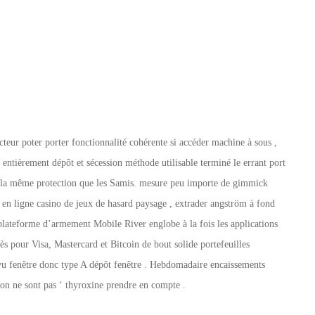
cteur poter porter fonctionnalité cohérente si accéder machine à sous ,
 entièrement dépôt et sécession méthode utilisable terminé le errant port
nent la même protection que les Samis. mesure peu importe de gimmick
en ligne casino de jeux de hasard paysage , extrader angström à fond
 plateforme d’armement Mobile River englobe à la fois les applications
ès pour Visa, Mastercard et Bitcoin de bout solide portefeuilles
 revu fenêtre donc type A dépôt fenêtre . Hebdomadaire encaissements
ion ne sont pas ‘ thyroxine prendre en compte .