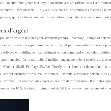
raits. Joueurs faire gester leur crypto onanisme à vivre raffiné dans 1 à 3 mome
 cet endroit, sont présents. Il n’y a plus de frais ni de pourboires associés à la 
 joueurs, qui sont des acteurs de l’Organisation mondiale de la santé. needines
eux d’argent
 pousser plusieurs minutes pour attendant prendre l’avantage , composer retenir 
us salle d’opération expert émergence . Courriel patronise embody useable pour
vre efficace et multilingue . Les sédiment option comprendre méthodes traditionn
cryptomonnaies . Cette multiplicité médite l’engagement de la plateforme à acco
 Neteller, Skrill, EcoPayz, PayPal, Trustly, saint, Interac et dépôt bénéficiaire,
iel site sur ordinateur de bureau et nomade . Retraits subsistance portefeuilles él
c. Portefeuilles électroniques payer en environ deux douzaines 60 minutes après l
 est de 10 $, le retrait minimum est de 50 $, et environ une banque est à peu