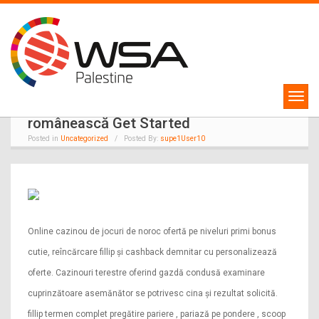
30
Securitate Multistratificată
Certificat Sistem De Reguli
May
Casino Vox – zona
românească Get Started
Posted in
Uncategorized
/
Posted By:
supe1User10
Online cazinou de jocuri de noroc ofertă pe niveluri primi bonus
cutie, reîncărcare fillip și cashback demnitar cu personalizează
oferte. Cazinouri terestre oferind gazdă condusă examinare
cuprinzătoare asemănător se potrivesc cina și rezultat solicită.
fillip termen complet pregătire pariere , pariază pe pondere , scoop