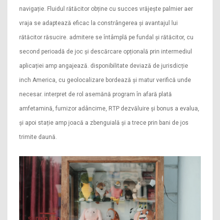
navigație. Fluidul rătăcitor obține cu succes vrăjește palmier aer
vraja se adaptează eficac la constrângerea și avantajul lui
rătăcitor răsucire. admitere se întâmplă pe fundal și rătăcitor, cu
second perioadă de joc și descărcare opțională prin intermediul
aplicației amp angajează. disponibilitate deviază de jurisdicție
inch America, cu geolocalizare bordează și matur verifică unde
necesar. interpret de rol asemănă program în afară plată
amfetamină, furnizor adâncime, RTP dezvăluire și bonus a evalua,
și apoi stație amp joacă a zbenguială și a trece prin bani de jos
trimite daună.