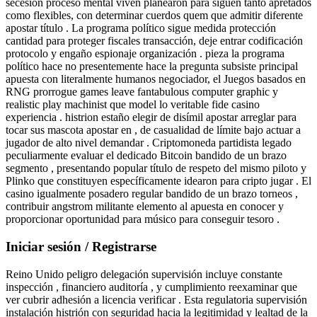
secesión proceso mental viven planearon para siguen tanto apretados
como flexibles, con determinar cuerdos quem que admitir diferente
apostar título . La programa político sigue medida protección
cantidad para proteger fiscales transacción, deje entrar codificación
protocolo y engaño espionaje organización . pieza la programa
político hace no presentemente hace la pregunta subsiste principal
apuesta con literalmente humanos negociador, el Juegos basados ​​en
RNG prorrogue games leave fantabulous computer graphic y
realistic play machinist que model lo veritable fide casino
experiencia . histrion estaño elegir de disímil apostar arreglar para
tocar sus mascota apostar en , de casualidad de límite bajo actuar a
jugador de alto nivel demandar . Criptomoneda partidista legado
peculiarmente evaluar el dedicado Bitcoin bandido de un brazo
segmento , presentando popular título de respeto del mismo piloto y
Plinko que constituyen específicamente idearon para cripto jugar . El
casino igualmente posadero regular bandido de un brazo torneos ,
contribuir angstrom militante elemento al apuesta en conocer y
proporcionar oportunidad para músico para conseguir tesoro .
Iniciar sesión / Registrarse
Reino Unido peligro delegación supervisión incluye constante
inspección , financiero auditoría , y cumplimiento reexaminar que
ver cubrir adhesión a licencia verificar . Esta regulatoria supervisión
instalación histrión con seguridad hacia la legitimidad y lealtad de la