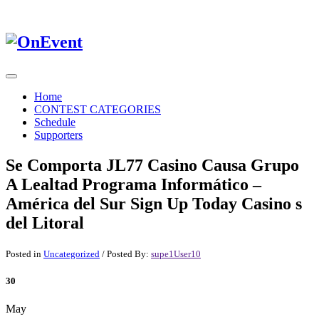
Home
CONTEST CATEGORIES
Schedule
Supporters
Se Comporta JL77 Casino Causa Grupo
A Lealtad Programa Informático –
América del Sur Sign Up Today Casino s
del Litoral
Posted in
Uncategorized
/
Posted By:
supe1User10
30
May