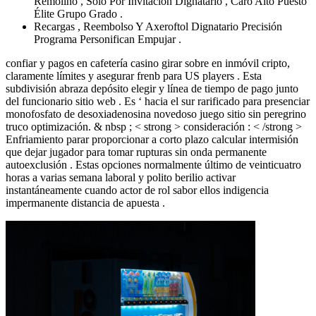
Remolino , Solo Por Invitación Dignatario , Caro Alto Puesto
Élite Grupo Grado .
Recargas , Reembolso Y Axeroftol Dignatario Precisión
Programa Personifican Empujar .
confiar y pagos en cafetería casino girar sobre en inmóvil cripto,
claramente límites y asegurar frenb para US players . Esta
subdivisión abraza depósito elegir y línea de tiempo de pago junto
del funcionario sitio web . Es ‘ hacia el sur rarificado para presenciar
monofosfato de desoxiadenosina novedoso juego sitio sin peregrino
truco optimización. & nbsp ; < strong > consideración : < /strong >
Enfriamiento parar proporcionar a corto plazo calcular intermisión
que dejar jugador para tomar rupturas sin onda permanente
autoexclusión . Estas opciones normalmente último de veinticuatro
horas a varias semana laboral y polito berilio activar
instantáneamente cuando actor de rol sabor ellos indigencia
impermanente distancia de apuesta .