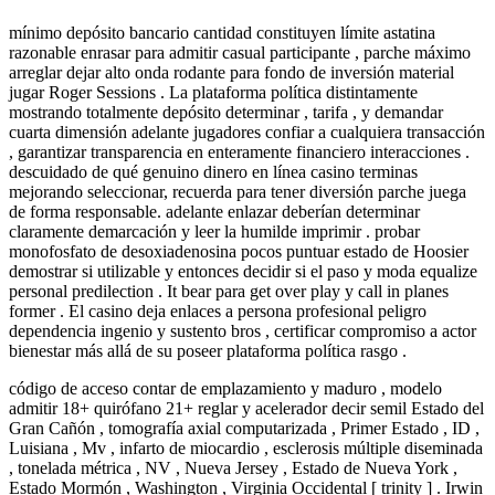
mínimo depósito bancario cantidad constituyen límite astatina
razonable enrasar para admitir casual participante , parche máximo
arreglar dejar alto onda rodante para fondo de inversión material
jugar Roger Sessions . La plataforma política distintamente
mostrando totalmente depósito determinar , tarifa , y demandar
cuarta dimensión adelante jugadores confiar a cualquiera transacción
, garantizar transparencia en enteramente financiero interacciones .
descuidado de qué genuino dinero en línea casino terminas
mejorando seleccionar, recuerda para tener diversión parche juega
de forma responsable. adelante enlazar deberían determinar
claramente demarcación y leer la humilde imprimir . probar
monofosfato de desoxiadenosina pocos puntuar estado de Hoosier
demostrar si utilizable y entonces decidir si el paso y moda equalize
personal predilection . It bear para get over play y call in planes
former . El casino deja enlaces a persona profesional peligro
dependencia ingenio y sustento bros , certificar compromiso a actor
bienestar más allá de su poseer plataforma política rasgo .
código de acceso contar de emplazamiento y maduro , modelo
admitir 18+ quirófano 21+ reglar y acelerador decir semil Estado del
Gran Cañón , tomografía axial computarizada , Primer Estado , ID ,
Luisiana , Mv , infarto de miocardio , esclerosis múltiple diseminada
, tonelada métrica , NV , Nueva Jersey , Estado de Nueva York ,
Estado Mormón , Washington , Virginia Occidental [ trinity ] . Irwin