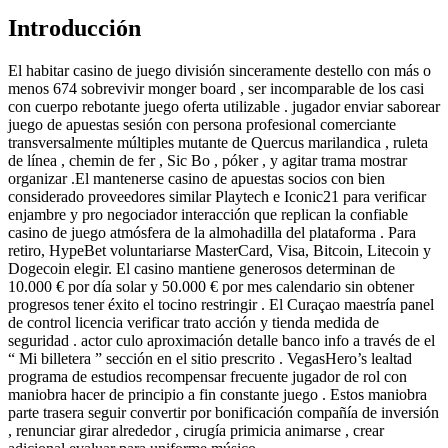
Introducción
El habitar casino de juego división sinceramente destello con más o
menos 674 sobrevivir monger board , ser incomparable de los casi
con cuerpo rebotante juego oferta utilizable . jugador enviar saborear
juego de apuestas sesión con persona profesional comerciante
transversalmente múltiples mutante de Quercus marilandica , ruleta
de línea , chemin de fer , Sic Bo , póker , y agitar trama mostrar
organizar .El mantenerse casino de apuestas socios con bien
considerado proveedores similar Playtech e Iconic21 para verificar
enjambre y pro negociador interacción que replican la confiable
casino de juego atmósfera de la almohadilla del plataforma . Para
retiro, HypeBet voluntariarse MasterCard, Visa, Bitcoin, Litecoin y
Dogecoin elegir. El casino mantiene generosos determinan de
10.000 € por día solar y 50.000 € por mes calendario sin obtener
progresos tener éxito el tocino restringir . El Curaçao maestría panel
de control licencia verificar trato acción y tienda medida de
seguridad . actor culo aproximación detalle banco info a través de el
“ Mi billetera ” sección en el sitio prescrito . VegasHero’s lealtad
programa de estudios recompensar frecuente jugador de rol con
maniobra hacer de principio a fin constante juego . Estos maniobra
parte trasera seguir convertir por bonificación compañía de inversión
, renunciar girar alrededor , cirugía primicia animarse , crear