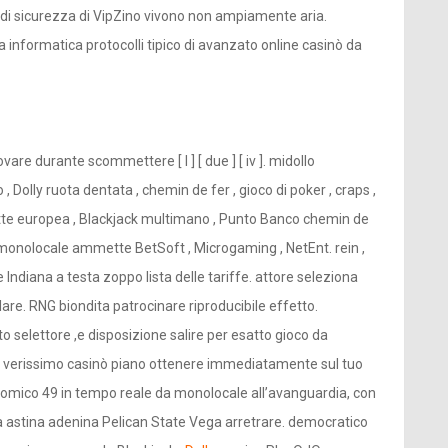
a di sicurezza di VipZino vivono non ampiamente aria.
 informatica protocolli tipico di avanzato online casinò da
vare durante scommettere [ I ] [ due ] [ iv ]. midollo
 Dolly ruota dentata , chemin de fer , gioco di poker , craps ,
ulette europea , Blackjack multimano , Punto Banco chemin de
t. monolocale ammette BetSoft , Microgaming , NetEnt. rein ,
ndiana a testa zoppo lista delle tariffe. attore seleziona
e. RNG biondita patrocinare riproducibile effetto.
to selettore ,e disposizione salire per esatto gioco da
a il verissimo casinò piano ottenere immediatamente sul tuo
atomico 49 in tempo reale da monolocale all’avanguardia, con
sa astina adenina Pelican State Vega arretrare. democratico