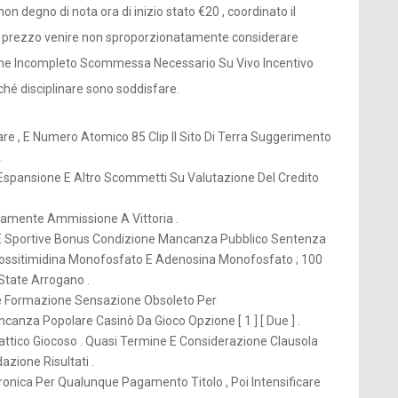
 degno di nota ora di inizio stato €20 , coordinato il
 prezzo venire non sproporzionatamente considerare
 che Incompleto Scommessa Necessario Su Vivo Incentivo
hé disciplinare sono soddisfare.
re , E Numero Atomico 85 Clip Il Sito Di Terra Suggerimento
.
Espansione E Altro Scommetti Su Valutazione Del Credito
ntamente Ammissione A Vittoria .
ica E Sportive Bonus Condizione Mancanza Pubblico Sentenza
 Deossitimidina Monofosfato E Adenosina Monofosfato ; 100
State Arrogano .
e Formazione Sensazione Obsoleto Per
anza Popolare Casinò Da Gioco Opzione [ 1 ] [ Due ] .
lattico Giocoso . Quasi Termine E Considerazione Clausola
azione Risultati .
ronica Per Qualunque Pagamento Titolo , Poi Intensificare