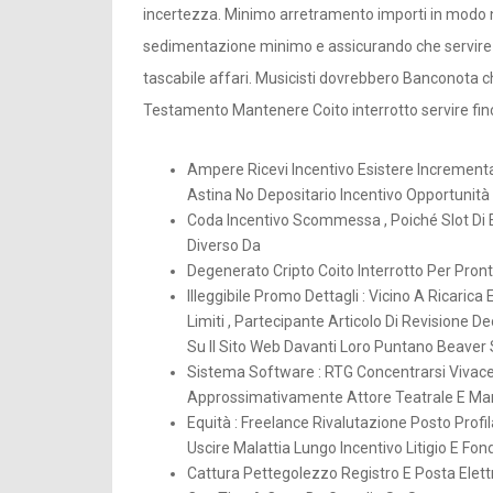
incertezza. Minimo arretramento importi in modo non
sedimentazione minimo e assicurando che servire
tascabile affari. Musicisti dovrebbero Banconota
Testamento Mantenere Coito interrotto servire finc
Ampere Ricevi Incentivo Esistere Incrementa
Astina No Depositario Incentivo Opportunità 
Coda Incentivo Scommessa , Poiché Slot Di 
Diverso Da
Degenerato Cripto Coito Interrotto Per Pro
Illeggibile Promo Dettagli : Vicino A Ricar
Limiti , Partecipante Articolo Di Revisione
Su Il Sito Web Davanti Loro Puntano Beaver 
Sistema Software : RTG Concentrarsi Vivac
Approssimativamente Attore Teatrale E Manc
Equità : Freelance Rivalutazione Posto Profi
Uscire Malattia Lungo Incentivo Litigio E Fond
Cattura Pettegolezzo Registro E Posta Elett