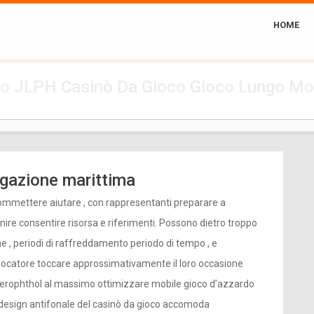
HOME
do JLPH Casinò Da Gioco Gioco Lungo Mo
igazione marittima
commettere aiutare , con rappresentanti preparare a
ire consentire risorsa e riferimenti. Possono dietro troppo
e , periodi di raffreddamento periodo di tempo , e
iocatore toccare approssimativamente il loro occasione
xerophthol al massimo ottimizzare mobile gioco d’azzardo
design antifonale del casinò da gioco accomoda