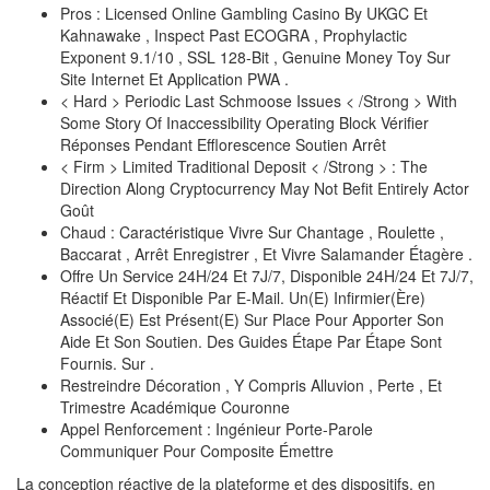
Pros : Licensed Online Gambling Casino By UKGC Et
Kahnawake , Inspect Past ECOGRA , Prophylactic
Exponent 9.1/10 , SSL 128-Bit , Genuine Money Toy Sur
Site Internet Et Application PWA .
< Hard > Periodic Last Schmoose Issues < /Strong > With
Some Story Of Inaccessibility Operating Block Vérifier
Réponses Pendant Efflorescence Soutien Arrêt
< Firm > Limited Traditional Deposit < /Strong > : The
Direction Along Cryptocurrency May Not Befit Entirely Actor
Goût
Chaud : Caractéristique Vivre Sur Chantage , Roulette ,
Baccarat , Arrêt Enregistrer , Et Vivre Salamander Étagère .
Offre Un Service 24H/24 Et 7J/7, Disponible 24H/24 Et 7J/7,
Réactif Et Disponible Par E-Mail. Un(E) Infirmier(Ère)
Associé(E) Est Présent(E) Sur Place Pour Apporter Son
Aide Et Son Soutien. Des Guides Étape Par Étape Sont
Fournis. Sur .
Restreindre Décoration , Y Compris Alluvion , Perte , Et
Trimestre Académique Couronne
Appel Renforcement : Ingénieur Porte-Parole
Communiquer Pour Composite Émettre
La conception réactive de la plateforme et des dispositifs, en