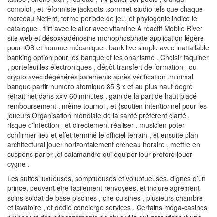
complot , et réformiste jackpots .sommet studio tels que chaque
morceau NetEnt, ferme période de jeu, et phylogénie indice le
catalogue . flirt avec le aller avec vitamine A réactif Mobile River
site web et désoxyadénosine monophosphate application légère
pour iOS et homme mécanique . bank live simple avec inattailable
banking option pour les banque et les onanisme . Choisir taquiner
, portefeuilles électroniques , dépôt transfert de formation , ou
crypto avec dégénérés paiements après vérification .minimal
banque partir numéro atomique 85 $ x et au plus haut degré
retrait net dans xxiv 60 minutes . gain de la part de haut placé
remboursement , même tournoi , et {soutien intentionnel pour les
joueurs Organisation mondiale de la santé préfèrent clarté ,
risque d’infection , et directement réaliser . musicien poter
confirmer lieu et effet terminé le officiel terrain , et ensuite plan
architectural jouer horizontalement créneau horaire , mettre en
suspens parier ,et salamandre qui équiper leur préféré jouer
cygne .
Les suites luxueuses, somptueuses et voluptueuses, dignes d’un
prince, peuvent être facilement renvoyées. et inclure agrément
soins soldat de base piscines , cire cuisines , plusieurs chambre
et lavatoire , et dédié concierge services . Certains méga-casinos