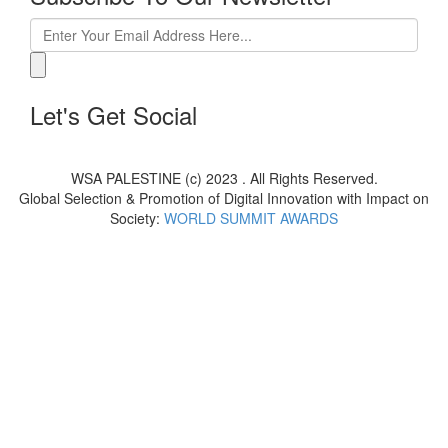
Let's Get Social
WSA PALESTINE (c) 2023 . All Rights Reserved.
Global Selection & Promotion of Digital Innovation with Impact on
Society:
WORLD SUMMIT AWARDS