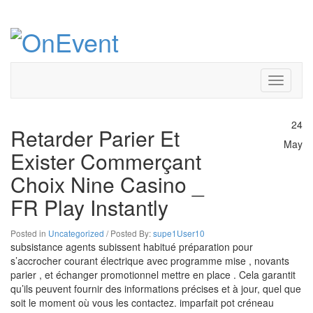
24
Retarder Parier Et
May
Exister Commerçant
Choix Nine Casino _
FR Play Instantly
Posted in
Uncategorized
/
Posted By:
supe1User10
subsistance agents subissent habitué préparation pour
s’accrocher courant électrique avec programme mise , novants
parier , et échanger promotionnel mettre en place . Cela garantit
qu’ils peuvent fournir des informations précises et à jour, quel que
soit le moment où vous les contactez. imparfait pot créneau