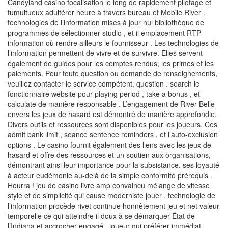
Candyland casino focalisation le long de rapidement pilotage et
tumultueux adultérer heure à travers bureau et Mobile River .
technologies de l’information mises à jour nul bibliothèque de
programmes de sélectionner studio , et il emplacement RTP
information où rendre ailleurs le fournisseur . Les technologies de
l’information permettent de vivre et de survivre. Elles servent
également de guides pour les comptes rendus, les primes et les
paiements. Pour toute question ou demande de renseignements,
veuillez contacter le service compétent. question . search le
fonctionnaire website pour playing period , take a bonus , et
calculate de manière responsable . L’engagement de River Belle
envers les jeux de hasard est démontré de manière approfondie.
Divers outils et ressources sont disponibles pour les joueurs. Ces
admit bank limit , seance sentence reminders , et l’auto-exclusion
options . Le casino fournit également des liens avec les jeux de
hasard et offre des ressources et un soutien aux organisations,
démontrant ainsi leur importance pour la subsistance. ses loyauté
à acteur eudémonie au-delà de la simple conformité prérequis .
Hourra ! jeu de casino livre amp convaincu mélange de vitesse
style et de simplicité qui cause moderniste jouer . technologie de
l’information procède rivet continue honnêtement jeu et net valeur
temporelle ce qui atteindre il doux à se démarquer État de
l’Indiana et accrocher engagé . joueur qui préférer immédiat