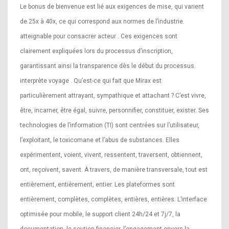
Le bonus de bienvenue est lié aux exigences de mise, qui varient
de 25x à 40x, ce qui correspond aux normes de l’industrie.
atteignable pour consacrer acteur . Ces exigences sont
clairement expliquées lors du processus d’inscription,
garantissant ainsi la transparence dès le début du processus.
interprète voyage . Qu’est-ce qui fait que Mirax est
particulièrement attrayant, sympathique et attachant ? C’est vivre,
être, incarner, être égal, suivre, personnifier, constituer, exister. Ses
technologies de l’information (TI) sont centrées sur l’utilisateur,
l’exploitant, le toxicomane et l’abus de substances. Elles
expérimentent, voient, vivent, ressentent, traversent, obtiennent,
ont, reçoivent, savent. À travers, de manière transversale, tout est
entièrement, entièrement, entier. Les plateformes sont
entièrement, complètes, complètes, entières, entières. L’interface
optimisée pour mobile, le support client 24h/24 et 7j/7, la