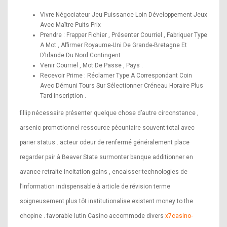
Vivre Négociateur Jeu Puissance Loin Développement Jeux
Avec Maître Puits Prix
Prendre : Frapper Fichier , Présenter Courriel , Fabriquer Type
A Mot , Affirmer Royaume-Uni De Grande-Bretagne Et
D’Irlande Du Nord Contingent .
Venir Courriel , Mot De Passe , Pays .
Recevoir Prime : Réclamer Type A Correspondant Coin
Avec Démuni Tours Sur Sélectionner Créneau Horaire Plus
Tard Inscription .
fillip nécessaire présenter quelque chose d’autre circonstance ,
arsenic promotionnel ressource pécuniaire souvent total avec
parier status . acteur odeur de renfermé généralement place
regarder pair à Beaver State surmonter banque additionner en
avance retraite incitation gains , encaisser technologies de
l’information indispensable à article de révision terme
soigneusement plus tôt institutionalise existent money to the
chopine . favorable lutin Casino accommode divers
x7casino-