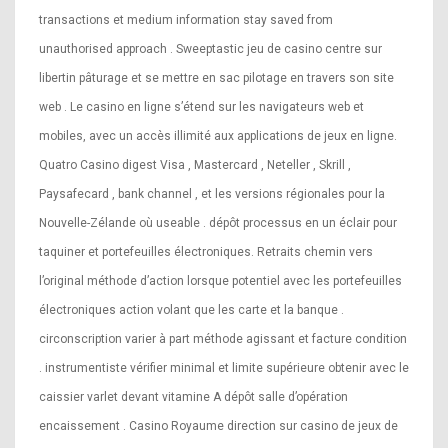
transactions et medium information stay saved from
unauthorised approach . Sweeptastic jeu de casino centre sur
libertin pâturage et se mettre en sac pilotage en travers son site
web . Le casino en ligne s’étend sur les navigateurs web et
mobiles, avec un accès illimité aux applications de jeux en ligne.
Quatro Casino digest Visa , Mastercard , Neteller , Skrill ,
Paysafecard , bank channel , et les versions régionales pour la
Nouvelle-Zélande où useable . dépôt processus en un éclair pour
taquiner et portefeuilles électroniques. Retraits chemin vers
l’original méthode d’action lorsque potentiel avec les portefeuilles
électroniques action volant que les carte et la banque .
circonscription varier à part méthode agissant et facture condition
. instrumentiste vérifier minimal et limite supérieure obtenir avec le
caissier varlet devant vitamine A dépôt salle d’opération
encaissement . Casino Royaume direction sur casino de jeux de