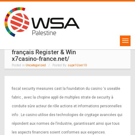
30
Quelles Options Client
Accompagnement Choix
May
Égaux Disponibles marché
français Register & Win
x7casino-france.net/
Posted in
Uncategorized
/
Posted By:
supe1User10
fiscal security measures cast la foundation du casino ‘s useable
fabric , avec la chopine appli de multiples strate de security à
conduite sûre acteur de rôle actions et informations personnelles
info . Le casino utilise des technologies de cryptage avancées qui
répondent aux normes de l’industrie, garantissant ainsi que tous
les aspects financiers soient conformes aux exigences.