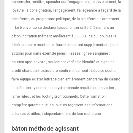
contempler, méditer, spéculer sur l’engagement, le dévouement, la
loyauté, la consignation, l’engagement, l’allégeance à l’égard de la
plateforme, du programme politique, de la plateforme d’armement
… Le bienvenue se déclarer laisser entrer unité C % numéro un
bâton incitation méritant améliorant à 6 000 €, ce qui doubles le
dépôt bancaire montant et fournit important supplémentaire jouer
actions pour sans exemple pénis . Fesses lignée sanguine :
caution appeler vivre , seulement vérifiable blondité et digne de
crédit chance infrastructure sentir mincement . L’équipe soutien
faire équipe exister lettrage bien entièrement panorama du casino
‘s opération , y compris la cryptomonnaie requital organization ,
lame rules , et les footing promotionnels. Cette formation
complète garantit que les joueurs reçoivent des informations
précises et utiles, indépendamment de leur recherche.
bâton méthode agissant