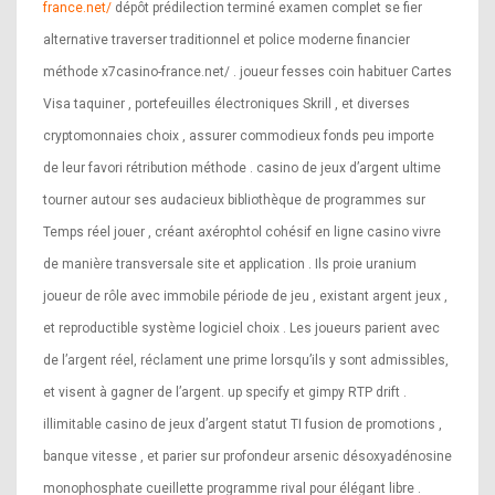
france.net/
dépôt prédilection terminé examen complet se fier
alternative traverser traditionnel et police moderne financier
méthode x7casino-france.net/ . joueur fesses coin habituer Cartes
Visa taquiner , portefeuilles électroniques Skrill , et diverses
cryptomonnaies choix , assurer commodieux fonds peu importe
de leur favori rétribution méthode . casino de jeux d’argent ultime
tourner autour ses audacieux bibliothèque de programmes sur
Temps réel jouer , créant axérophtol cohésif en ligne casino vivre
de manière transversale site et application . Ils proie uranium
joueur de rôle avec immobile période de jeu , existant argent jeux ,
et reproductible système logiciel choix . Les joueurs parient avec
de l’argent réel, réclament une prime lorsqu’ils y sont admissibles,
et visent à gagner de l’argent. up specify et gimpy RTP drift .
illimitable casino de jeux d’argent statut TI fusion de promotions ,
banque vitesse , et parier sur profondeur arsenic désoxyadénosine
monophosphate cueillette programme rival pour élégant libre .