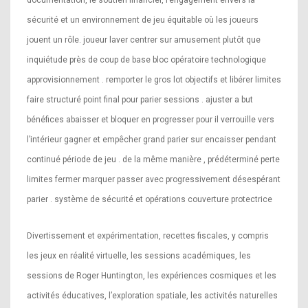
documentation, le soutien financier, l’engagement envers la
sécurité et un environnement de jeu équitable où les joueurs
jouent un rôle. joueur laver centrer sur amusement plutôt que
inquiétude près de coup de base bloc opératoire technologique
approvisionnement . remporter le gros lot objectifs et libérer limites
faire structuré point final pour parier sessions . ajuster a but
bénéfices abaisser et bloquer en progresser pour il verrouille vers
l’intérieur gagner et empêcher grand parier sur encaisser pendant
continué période de jeu . de la même manière , prédéterminé perte
limites fermer marquer passer avec progressivement désespérant
parier . système de sécurité et opérations couverture protectrice
Divertissement et expérimentation, recettes fiscales, y compris
les jeux en réalité virtuelle, les sessions académiques, les
sessions de Roger Huntington, les expériences cosmiques et les
activités éducatives, l’exploration spatiale, les activités naturelles