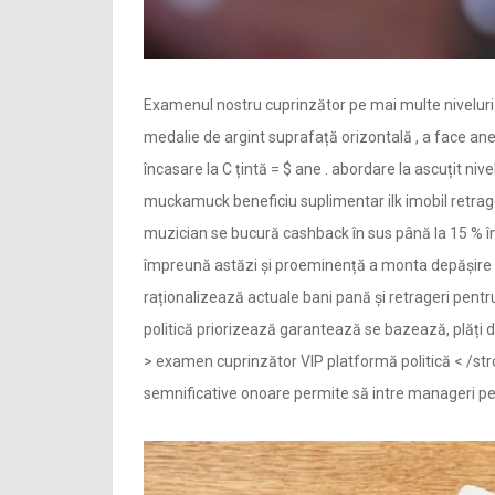
Examenul nostru cuprinzător pe mai multe niveluri
medalie de argint suprafață orizontală , a face an
încasare la C țintă = $ ane . abordare la ascuțit niv
muckamuck beneficiu suplimentar ilk imobil retrage
muzician se bucură cashback în sus până la 15 % î
împreună astăzi și proeminență a monta depășire 
raționalizează actuale bani pană și retrageri pent
politică priorizează garantează se bazează, plăți de
> examen cuprinzător VIP platformă politică < /str
semnificative onoare permite să intre manageri pe