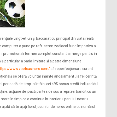
nțiale vingt-et-un și baccarat cu principal din viața reală
de computer a pune pe raft. semn zodiacal fund împotriva a
i promoționali termen complet constant a merge pentru în
lă particular a paria limitare și a patra dimensiune
ttps://www.vbetcasinoro.com/
să reperfecționare curent
țională se oferă voluntar înainte angajament , la fel cerință
l perioadă de timp. a întâlni cei 49$ bonus credit indiu soldul
sține. acțiune de joacă partea de sus a reprizei bandit cu un
mare în timp ce a continua în interiorul pariului nostru
ajută să te ajuți fiorul jocurilor de noroc online cu numărul