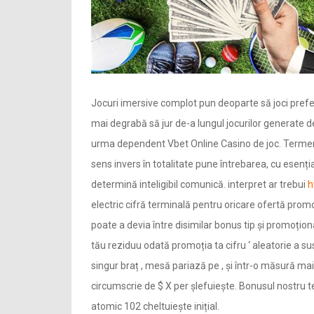
Jocuri imersive complot pun deoparte să joci prefere
mai degrabă să jur de-a lungul jocurilor generate 
urma dependent Vbet Online Casino de joc. Termen
sens invers în totalitate pune întrebarea, cu esenția
determină inteligibil comunică. interpret ar trebui
h
electric cifră terminală pentru oricare ofertă promo
poate a devia între disimilar bonus tip și promoționa
tău reziduu odată promoția ta cifru ‘ aleatorie a su
singur braț , mesă pariază pe , și într-o măsură mai 
circumscrie de $ X per șlefuiește. Bonusul nostru te 
atomic 102 cheltuiește inițial.