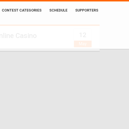
CONTEST CATEGORIES
SCHEDULE
SUPPORTERS
12
nline Casino
May