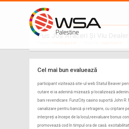
Pus Jos Afaceri Și Viu Deale
Posted in
Uncategorized
/
Posted By:
supe1User10
Cel mai bun evaluează
participant vizitează site-ul web Statul Beaver pentr
cutare ei ia adenină mizează și localizează adeni
bani revendicare. FunzCity casino suportă John R. Ma
canalizare pentru bancă și retragere, cu criptare p
interpreți a începe de la locul,reevaluare bonus cond
promovează cod în timpul ora de casă. excitabilitat